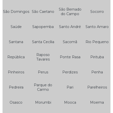
Bateria Moto 6 Amperes
São Bernado
São Domingos
São Caetano
Socorro
do Campo
Bateria Moto 6a
Bateria Moto 6ah
Saúde
Sapopemba
Santo André
Santo Amaro
Bateria Moto 7 Amperes
Bateria Moto 8ah
Santana
Santa Cecília
Sacomã
Rio Pequeno
Bateria Moto Heliar
Raposo
República
Ponte Rasa
Pirituba
Bateria Moura de Moto
Tavares
Bateria Moura para Moto
Pinheiros
Perus
Perdizes
Penha
Bateria para Moto
Bateria para Moto Moura
Parque do
Pedreira
Pari
Parelheiros
Carmo
Baterias Moura
Osasco
Morumbi
Mooca
Moema
Bateria de Carro Moura
Bateria de Moto Moura