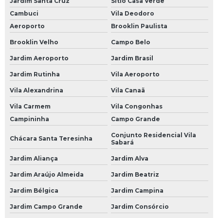
Jardim Santa Cruz
Sítio Casa Verde
Bateria para Carro Heliar
Cambuci
Vila Deodoro
Borracharias 24 Horas
Aeroporto
Brooklin Paulista
Borracharia 24 Horas
Brooklin Velho
Campo Belo
Borracharia 24 Horas em São Paulo
Jardim Aeroporto
Jardim Brasil
Borracharia 24 Horas em SP
Jardim Rutinha
Vila Aeroporto
Borracharia 24 Horas na Avenida do Estado
Vila Alexandrina
Vila Canaã
Borracharia 24 Horas na Paulista
Vila Carmem
Vila Congonhas
Campininha
Campo Grande
Borracharia 24 Horas na Zona Leste
Conjunto Residencial Vila
Chácara Santa Teresinha
Borracharia 24 Horas na Zona Norte
Sabará
Borracharia 24 Horas na Zona Oeste
Jardim Aliança
Jardim Alva
Borracharia 24 Horas na Zona Sul
Jardim Araújo Almeida
Jardim Beatriz
Borracharia 24 Horas no Morumbi
Jardim Bélgica
Jardim Campina
Jardim Campo Grande
Jardim Consórcio
Borracharia 24 Horas SP