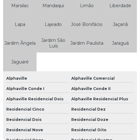
Marsilac
Mandaqui
Limão
Liberdade
Bateria Estacionária Moura
Bateria Moura
Lapa
Lajeado
José Bonifácio
Jaçanã
Bateria Moura 100
Jardim São
Bateria Moura 100ah
Jardim Ângela
Jardim Paulista
Jaraguá
Luís
Bateria Moura 150
Jaguaré
Bateria Moura 48 Amperes
Bateria Moura 50 Amperes
Alphaville
Alphaville Comercial
Bateria Moura 60
Alphaville Conde I
Alphaville Conde II
Bateria Moura 60 a
Alphaville Residencial Dois
Alphaville Residencial Plus
Bateria Moura 60 Amperes
Residencial Cinco
Residencial Dez
Bateria Moura 60 Ap
Residencial Dois
Residencial Doze
Bateria Moura 60a
Residencial Nove
Residencial Oito
Bateria Moura 60ah