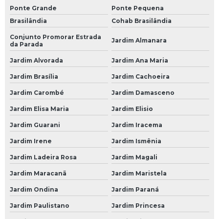
Ponte Grande
Ponte Pequena
Loja de Bateria de 150 Amperes para Caminhão
Brasilândia
Cohab Brasilândia
Loja de Bateria de Caminhão 150 Amperes
Conjunto Promorar Estrada
Jardim Almanara
Loja de Bateria de Caminhão 180 Amperes
da Parada
Jardim Alvorada
Jardim Ana Maria
Loja de Bateria de Caminhão Moura
Jardim Brasília
Jardim Cachoeira
Loja de Bateria Moura de Caminhão
Jardim Carombé
Jardim Damasceno
Loja de Bateria Moura para Caminhão
Jardim Elisa Maria
Jardim Elisio
Loja de Bateria para Caminhão
Jardim Guarani
Jardim Iracema
Loja de Bateria para Caminhão 150 Amperes
Jardim Irene
Jardim Ismênia
Baterias para Carro
Jardim Ladeira Rosa
Jardim Magali
Bateria 60 Amperes Carro
Jardim Maracanã
Jardim Maristela
Bateria Carro
Jardim Ondina
Jardim Paraná
Bateria Carro 60
Jardim Paulistano
Jardim Princesa
Bateria Carro 60a