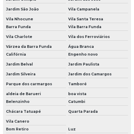
Bateria para Caminhão 150 Amperes
Jardim São João
Vila Campanela
Empresa de Bateria 150 Amperes para Caminhão
Vila Nhocune
Vila Santa Teresa
Empresa de Bateria Caminhão
Barra Funda
Vila Barra Funda
Empresa de Bateria de 150 Amperes para Caminhão
Vila Charlote
Vila dos Ferroviários
Empresa de Bateria de Caminhão 150 Amperes
Várzea da Barra Funda
Água Branca
Califórnia
Engenho novo
Empresa de Bateria de Caminhão 180 Amperes
Jardim Belval
Jardim Paulista
Empresa de Bateria de Caminhão Moura
Jardim Silveira
Jardim dos Camargos
Empresa de Bateria Moura de Caminhão
Parque dos carmargos
Tamboré
Empresa de Bateria Moura para Caminhão
aldeia de Barueri
boa vista
Empresa de Bateria para Caminhão
Belenzinho
Catumbi
Empresa de Bateria para Caminhão 150 Amperes
Chácara Tatuapé
Quarta Parada
Loja de Bateria 150 Amperes para Caminhão
Vila Canero
Bom Retiro
Luz
Loja de Bateria Caminhão