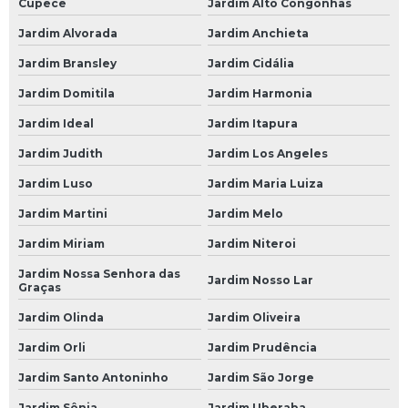
Cupecê
Jardim Alto Congonhas
Suspensão Carro de Arrancada
Jardim Alvorada
Jardim Anchieta
Suspensão Carro de Corrida
Jardim Bransley
Jardim Cidália
Suspensão Carro Francês
Jardim Domitila
Jardim Harmonia
Suspensão Carro Importado
Jardim Ideal
Jardim Itapura
Suspensão Carro Manutenção
Jardim Judith
Jardim Los Angeles
Suspensão Carro Popular
Jardim Luso
Jardim Maria Luiza
Suspensão de Carro
Jardim Martini
Jardim Melo
Suspensão de Carro Francês
Jardim Miriam
Jardim Niteroi
Suspensão de um Carro
Jardim Nossa Senhora das
Jardim Nosso Lar
Graças
Suspensão do Carro
Jardim Olinda
Jardim Oliveira
Suspensão Hidráulica Carro
Jardim Orli
Jardim Prudência
Suspensão Hidráulica Carro Importado
Jardim Santo Antoninho
Jardim São Jorge
Suspensão Hidráulica de Carro
Jardim Sônia
Jardim Uberaba