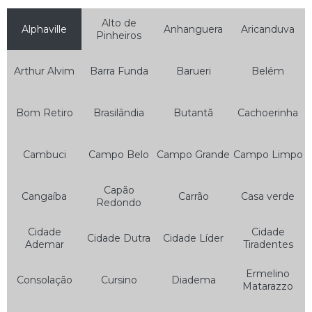
Serviço de Auto Socorro Guincho
Alto de
Alphaville
Anhanguera
Aricanduva
Serviço de Auto Socorro Moto
Pinheiros
Serviço de Auto Socorro para Motos
Arthur Alvim
Barra Funda
Barueri
Belém
Serviço de Guincho Auto Socorro
Serviço de Guincho Auto Socorro 24 Horas
Bom Retiro
Brasilândia
Butantã
Cachoerinha
Bateria para Motos
Bateria 12v 5ah Moto
Cambuci
Campo Belo
Campo Grande
Campo Limpo
Bateria 7ah Moto
Capão
Cangaíba
Carrão
Casa verde
Bateria da Moto
Redondo
Bateria de Gel Moto
Cidade
Cidade
Cidade Dutra
Cidade Líder
Ademar
Tiradentes
Bateria de Moto
Bateria de Moto 125
Ermelino
Consolação
Cursino
Diadema
Matarazzo
Bateria de Moto 150