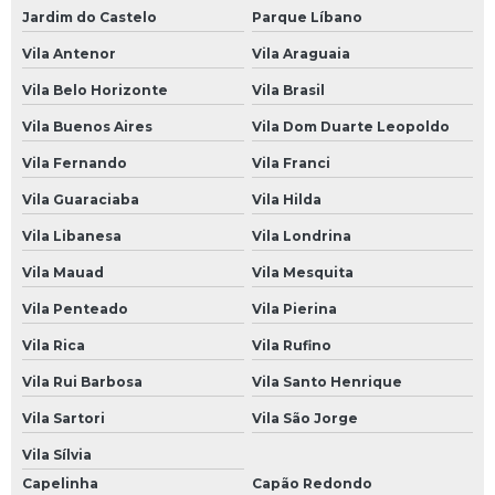
Oficina Mecânica Motos
Jardim do Castelo
Parque Líbano
Oficina Mecânica Peugeot
Vila Antenor
Vila Araguaia
Oficina Mecânica Renault
Vila Belo Horizonte
Vila Brasil
Oficina Mecânica Suspensão
Vila Buenos Aires
Vila Dom Duarte Leopoldo
Oficina Mecânica Volkswagen
Vila Fernando
Vila Franci
Vila Guaraciaba
Vila Hilda
Oficinas Mecânicas 24 Horas
Vila Libanesa
Vila Londrina
Mecânica 24 Horas
Vila Mauad
Vila Mesquita
Mecânica 24 Horas SP
Vila Penteado
Vila Pierina
Mecânico 24 Horas
Vila Rica
Vila Rufino
Mecânico 24 Horas em São Paulo
Vila Rui Barbosa
Vila Santo Henrique
Mecânico 24 Horas em SP
Vila Sartori
Vila São Jorge
Mecânico 24 Horas na Avenida do Estado
Vila Sílvia
Mecânico 24 Horas na Paulista
Capelinha
Capão Redondo