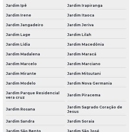
Jardim Ipê
Jardim Irapiranga
Mecânica a Domicílio
Jardim Irene
Jardim Itaoca
Mecânico a Domicílio
Jardim Jangadeiro
Jardim Jeriva
Mecânico a Domicílio em São Paulo
Jardim Lage
Jardim Lilah
Mecânico a Domicílio em SP
Jardim Lídia
Jardim Macedônia
Mecânico a Domicílio na Avenida do Estado
Jardim Madalena
Jardim Maracá
Mecânico a Domicílio na Paulista
Jardim Marcelo
Jardim Marciano
Mecânico a Domicílio na Zona Leste
Jardim Mirante
Jardim Mitsutani
Mecânico a Domicílio na Zona Norte
Jardim Modelo
Jardim Nova Germania
Mecânico a Domicílio na Zona Oeste
Jardim Parque Residencial
Jardim Piracema
vera cruz
Mecânico a Domicílio na Zona Sul
Jardim Sagrado Coração de
Mecânico a Domicílio no Morumbi
Jardim Rosana
Jesus
Mecânico a Domicílio SP
Jardim Sandra
Jardim Soraia
Oficina Mecânica a Domicílio
Jardim São Bento
Jardim São José