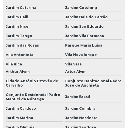
Bateria Moura Estacionária
Jardim Catarina
Jardim Cotching
Bateria Moura Moto
Jardim Galli
Jardim Haia do Carrão
Bateria para Carro Moura
Jardim Nice
Jardim São Eduardo
Baterias para Caminhão
Jardim Tango
Jardim Vila Formosa
Bateria 150 Amperes para Caminhão
Jardim das Rosas
Parque Maria Luisa
Bateria Caminhão
Vila Antonieta
Vila Nova Iorque
Bateria de 150 Amperes para Caminhão
Vila Rica
Vila Sara
Arthur Alvim
Artur Alvim
Bateria de Caminhão 150 Amperes
Cidade Antônio Estevão de
Conjunto Habitacional Padre
Bateria de Caminhão 180 Amperes
Carvalho
José de Anchieta
Bateria de Caminhão Moura
Conjunto Residencial Padre
Jardim Brasil
Manuel da Nóbrega
Bateria Moura de Caminhão
Jardim Cardoso
Jardim Coimbra
Bateria Moura para Caminhão
Jardim Marina
Jardim Nordeste
Bateria para Caminhão
Jardim Olímpia
Jardim São José