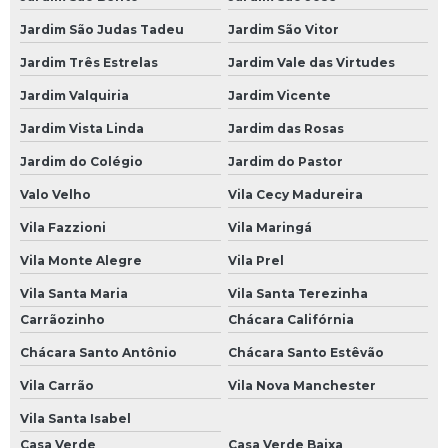
Oficina Mecânica em Domicílio
Jardim São Judas Tadeu
Jardim São Vitor
Serviço Mecânica a Domicílio
Jardim Três Estrelas
Jardim Vale das Virtudes
Jardim Valquiria
Jardim Vicente
Revisões Veiculares
Jardim Vista Linda
Jardim das Rosas
Revisão Automotiva
Jardim do Colégio
Jardim do Pastor
Revisão Automotiva Preço
Valo Velho
Vila Cecy Madureira
Revisão Automotiva SP
Vila Fazzioni
Vila Maringá
Revisão de Carro
Vila Monte Alegre
Vila Prel
Revisão de Carros
Vila Santa Maria
Vila Santa Terezinha
Revisão Elétrica Automotiva
Carrãozinho
Chácara Califórnia
Revisão Preventiva Automotiva
Chácara Santo Antônio
Chácara Santo Estêvão
Revisão Veicular
Vila Carrão
Vila Nova Manchester
Revisão Veicular em São Paulo
Vila Santa Isabel
Casa Verde
Casa Verde Baixa
Revisão Veicular em SP