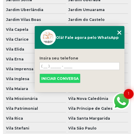
Suspensão Hidráulica de Carro Importado
Jardim Uberlândia
Jardim Umuarama
Suspensão Hidráulica para Carro
Jardim Vilas Boas
Jardim do Castelo
Suspensão Hidráulica para Carro de Luxo
Vila Capela
Vila Celeste
Suspensão Hidráulica para Carro Popular
Olá! Fale agora pelo WhatsApp
Vila Clarice
Vila Constança
Suspensão para Carro
Vila Elida
Vila Ermelinda
Suspensão para Carro Antigo
Insira seu telefone
Vila Erna
Vila Filomena
Suspensão para Carro Blindado
Vila Imprensa
Vila Império
Suspensão para Carro de Arrancada
INICIAR CONVERSA
Vila Inglesa
Vila Joaniza
Suspensão para Carro Francês
Vila Maiara
Vila Marari
1
Suspensão para Carro Popular
Vila Missionária
Vila Nova Caledônia
Vila Patrimonial
Vila Príncipe de Gales
Suspensão Pneumática Carro
Vila Rica
Vila Santa Margarida
Suspensão Pneumática de Carro
Vila Stefani
Vila São Paulo
Suspensão Pneumática para Carro