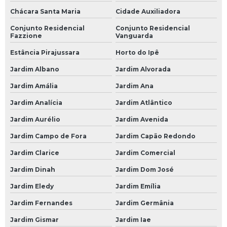
Mecânico 24 Horas na Zona Leste
Chácara Santa Maria
Cidade Auxiliadora
Mecânico 24 Horas na Zona Oeste
Conjunto Residencial
Conjunto Residencial
Fazzione
Vanguarda
Mecânico 24 Horas na Zona Sul
Estância Pirajussara
Horto do Ipê
Mecânico 24 Horas no Morumbi
Jardim Albano
Jardim Alvorada
Mecânico 24 Horas SP Zona Norte
Jardim Amália
Jardim Ana
Oficina Mecânica 24 Horas
Jardim Analícia
Jardim Atlântico
Oficina Mecânica 24 Horas em SP
Jardim Aurélio
Jardim Avenida
Oficinas de Mecânica 24 Horas
Jardim Campo de Fora
Jardim Capão Redondo
Serviço de Mecânica 24 Horas
Jardim Clarice
Jardim Comercial
Serviços de Mecânica 24 Horas
Jardim Dinah
Jardim Dom José
Socorro Mecânico 24 Horas
Jardim Eledy
Jardim Emília
Socorro Mecânico 24 Horas SP
Jardim Fernandes
Jardim Germânia
Oficinas Mecânicas a Domicílio
Jardim Gismar
Jardim Iae