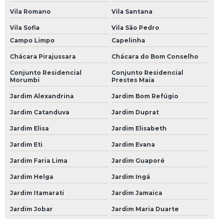
Mecânica Automotiva no Morumbi
Vila Romano
Vila Santana
Mecânica Automóvel
Vila Sofia
Vila São Pedro
Campo Limpo
Capelinha
Mecânica Carros
Chácara Pirajussara
Chácara do Bom Conselho
Mecânica de Automóveis
Conjunto Residencial
Conjunto Residencial
Mecânica de Autos
Morumbi
Prestes Maia
Mecânica de Carros
Jardim Alexandrina
Jardim Bom Refúgio
Jardim Catanduva
Jardim Duprat
Mecânica de Motores
Jardim Elisa
Jardim Elisabeth
Mecânica em Geral
Jardim Eti
Jardim Evana
Mecânico Automotivo
Jardim Faria Lima
Jardim Guaporé
Mecânico de Automóveis
Jardim Helga
Jardim Ingá
Mecânico de Carros
Jardim Itamarati
Jardim Jamaica
Oficina Mecânica Automotiva
Jardim Jobar
Jardim Maria Duarte
Oficinas Mecânicas