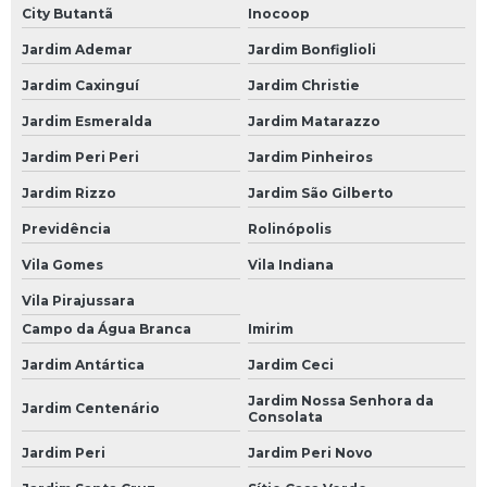
City Butantã
Inocoop
Bateria de Carro 70
Jardim Ademar
Jardim Bonfiglioli
Bateria de Carro 70 Amperes
Jardim Caxinguí
Jardim Christie
Bateria de Carro de 60 Amperes
Jardim Esmeralda
Jardim Matarazzo
Bateria de Gel para Carro
Jardim Peri Peri
Jardim Pinheiros
Bateria do Carro
Jardim Rizzo
Jardim São Gilberto
Bateria Heliar Carro
Previdência
Rolinópolis
Vila Gomes
Vila Indiana
Bateria Moura Carro
Vila Pirajussara
Bateria Moura de Carro
Campo da Água Branca
Imirim
Bateria Moura para Carro
Jardim Antártica
Jardim Ceci
Bateria para Carro
Jardim Nossa Senhora da
Jardim Centenário
Consolata
Bateria para Carro 60
Jardim Peri
Jardim Peri Novo
Bateria para Carro 60 Amperes