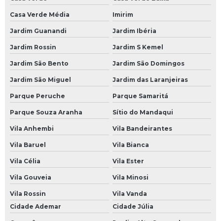
Casa Verde Média
Imirim
Revisão Veicular na Avenida do Estado
Jardim Guanandi
Jardim Ibéria
Revisão Veicular na Paulista
Jardim Rossin
Jardim S Kemel
Revisão Veicular na Zona Leste
Jardim São Bento
Jardim São Domingos
Revisão Veicular na Zona Norte
Jardim São Miguel
Jardim das Laranjeiras
Revisão Veicular na Zona Oeste
Parque Peruche
Parque Samaritá
Revisão Veicular na Zona Sul
Parque Souza Aranha
Sítio do Mandaqui
Revisão Veicular no Morumbi
Vila Anhembi
Vila Bandeirantes
Suspensão para Carros
Vila Baruel
Vila Bianca
Suspensão a Ar Carro
Vila Célia
Vila Ester
Suspensão a Ar de Carro
Vila Gouveia
Vila Minosi
Suspensão Carro
Vila Rossin
Vila Vanda
Cidade Ademar
Cidade Júlia
Suspensão Carro Antigo