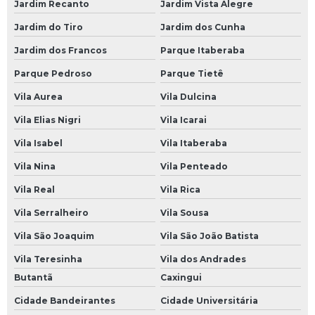
Jardim Recanto
Jardim Vista Alegre
Bateria Carro 60ah
Jardim do Tiro
Jardim dos Cunha
Bateria Carro Heliar
Jardim dos Francos
Parque Itaberaba
Bateria Carro Moura
Parque Pedroso
Parque Tietê
Bateria de Carro
Vila Aurea
Vila Dulcina
Bateria de Carro 45
Vila Elias Nigri
Vila Icarai
Bateria de Carro 45 Amperes
Vila Isabel
Vila Itaberaba
Vila Nina
Vila Penteado
Bateria de Carro 50 Amperes
Vila Real
Vila Rica
Bateria de Carro 60
Vila Serralheiro
Vila Sousa
Bateria de Carro 60 Ah
Vila São Joaquim
Vila São João Batista
Bateria de Carro 60 Amp
Vila Teresinha
Vila dos Andrades
Bateria de Carro 60 Amperes
Butantã
Caxingui
Bateria de Carro 60a
Cidade Bandeirantes
Cidade Universitária
Bateria de Carro 60ah