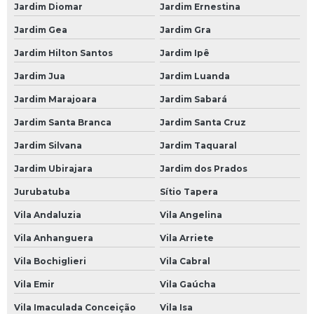
Jardim Diomar
Jardim Ernestina
Borracheiro 24 Horas
Jardim Gea
Jardim Gra
Borracheiro 24 Horas SP
Jardim Hilton Santos
Jardim Ipê
Mecânicas Automotivas
Jardim Jua
Jardim Luanda
Centro Automotivo
Jardim Marajoara
Jardim Sabará
Mecânica Automotiva
Jardim Santa Branca
Jardim Santa Cruz
Mecânica Automotiva em São Paulo
Jardim Silvana
Jardim Taquaral
Mecânica Automotiva em SP
Jardim Ubirajara
Jardim dos Prados
Mecânica Automotiva na Avenida do Estado
Jurubatuba
Sítio Tapera
Mecânica Automotiva na Paulista
Vila Andaluzia
Vila Angelina
Mecânica Automotiva na Zona Leste
Vila Anhanguera
Vila Arriete
Mecânica Automotiva na Zona Norte
Vila Bochiglieri
Vila Cabral
Mecânica Automotiva na Zona Oeste
Vila Emir
Vila Gaúcha
Mecânica Automotiva na Zona Sul
Vila Imaculada Conceição
Vila Isa