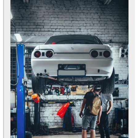
Auto Elétrica para Ar Condicionado
Auto Elétrica para Caminhão
Auto Elétrica para Carro
Auto Elétrica para Moto
Auto Elétrica Perto
Auto Elétrica Perto de Mim
Auto Elétrica Próximo a Mim
Auto Elétrica Troca de Bateria
Auto Elétrica Vidros
Mecânica Auto Elétrica
Mecânica e Auto Elétrica
Mecânica e Auto Elétrica para Carros
Auto Socorros