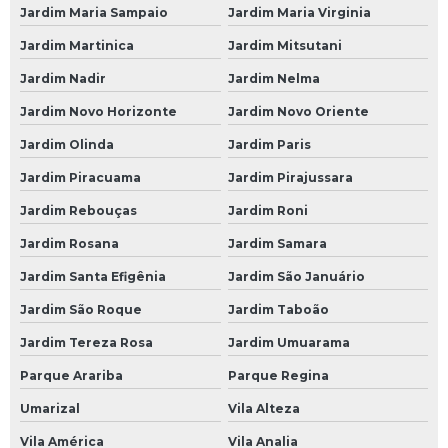
Jardim Maria Sampaio
Jardim Maria Virginia
Oficina de Mecânica
Jardim Martinica
Jardim Mitsutani
Oficina Mecânica
Jardim Nadir
Jardim Nelma
Oficina Mecânica 24 Horas Automotiva
Jardim Novo Horizonte
Jardim Novo Oriente
Oficina Mecânica 24h
Jardim Olinda
Jardim Paris
Oficina Mecânica Aberta
Jardim Piracuama
Jardim Pirajussara
Oficina Mecânica Aberta Agora
Jardim Rebouças
Jardim Roni
Oficina Mecânica Alinhamento e Balanceamento
Jardim Rosana
Jardim Samara
Oficina Mecânica Ar Condicionado
Jardim Santa Efigênia
Jardim São Januário
Oficina Mecânica Automotiva 24 Horas
Jardim São Roque
Jardim Taboão
Oficina Mecânica Câmbio Automático
Jardim Tereza Rosa
Jardim Umuarama
Parque Arariba
Parque Regina
Oficina Mecânica Carros
Umarizal
Vila Alteza
Oficina Mecânica Chevrolet
Vila América
Vila Analia
Oficina Mecânica de Ar Condicionado Automotivo