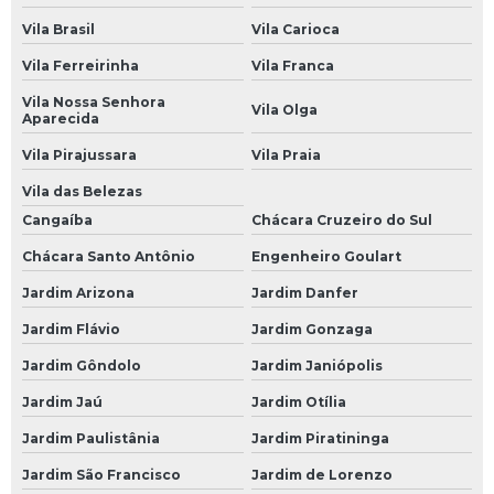
Vila Brasil
Vila Carioca
Oficina Mecânica de Automóveis
Vila Ferreirinha
Vila Franca
Oficina Mecânica de Carros
Vila Nossa Senhora
Vila Olga
Oficina Mecânica de Motos
Aparecida
Oficina Mecânica Direção Hidráulica
Vila Pirajussara
Vila Praia
Vila das Belezas
Oficina Mecânica e Elétrica
Cangaíba
Chácara Cruzeiro do Sul
Oficina Mecânica Elétrica
Chácara Santo Antônio
Engenheiro Goulart
Oficina Mecânica Elétrica Carros
Jardim Arizona
Jardim Danfer
Oficina Mecânica Especializada em Câmbio Automático
Jardim Flávio
Jardim Gonzaga
Oficina Mecânica Ford
Jardim Gôndolo
Jardim Janiópolis
Oficina Mecânica Hyundai
Jardim Jaú
Jardim Otília
Oficina Mecânica Injeção Eletrônica
Jardim Paulistânia
Jardim Piratininga
Oficina Mecânica Mercedes Benz
Jardim São Francisco
Jardim de Lorenzo