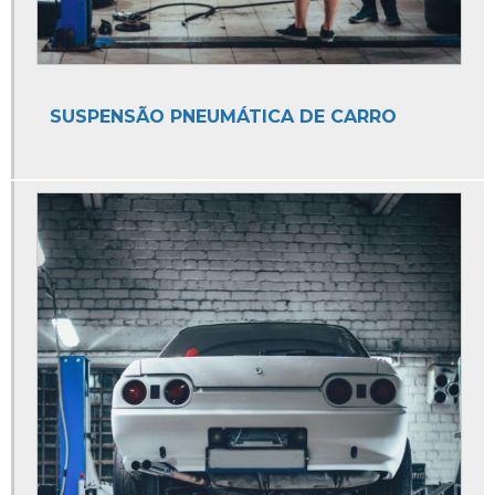
Auto Socorro
Auto Socorro 24 Horas
Auto Socorro Borracharia
SUSPENSÃO PNEUMÁTICA DE CARRO
Auto Socorro de Carro
Auto Socorro de Moto
Auto Socorro e Funilaria
Auto Socorro e Guincho 24hrs
Auto Socorro e Mecânica
Auto Socorro Elétrico
Auto Socorro Elétrico para Carros
Auto Socorro Express
Auto Socorro Guincho
Auto Socorro Moto