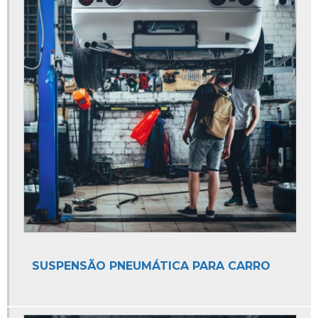
Auto Elétrica Atendimento Domiciliar
Auto Elétrica Bateria
Auto Elétrica Bombas
Auto Elétrica Caminhão
Auto Elétrica Carro
Auto Elétrica de Caminhão
Auto Elétrica de Carro
Auto Elétrica e Ar Condicionado
Auto Elétrica e Mecânica
Auto Elétrica e Oficina Mecânica
Auto Elétrica Especializada em Peugeot
SUSPENSÃO PNEUMÁTICA PARA CARRO
Auto Elétrica Injeção Eletronica
Auto Elétrica Mecânica