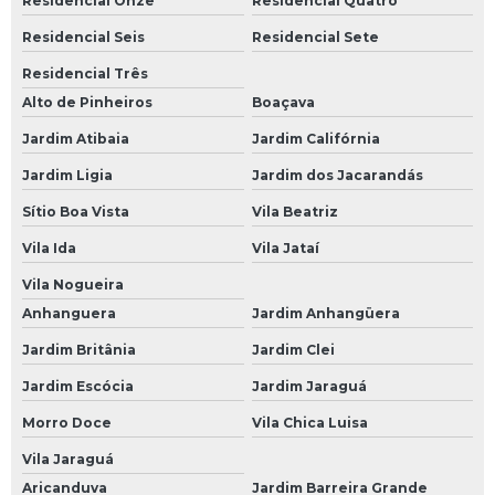
Residencial Onze
Residencial Quatro
Residencial Seis
Residencial Sete
Bateria Moura 60h
Residencial Três
Bateria Moura 70
Alto de Pinheiros
Boaçava
Bateria Moura 70 Amperes
Jardim Atibaia
Jardim Califórnia
Bateria Moura 70a
Jardim Ligia
Jardim dos Jacarandás
Bateria Moura 70ah
Sítio Boa Vista
Vila Beatriz
Bateria Moura 75
Vila Ida
Vila Jataí
Bateria Moura 75 Amperes
Vila Nogueira
Bateria Moura 80
Anhanguera
Jardim Anhangüera
Bateria Moura 80 Amperes
Jardim Britânia
Jardim Clei
Bateria Moura 90 Amperes
Jardim Escócia
Jardim Jaraguá
Morro Doce
Vila Chica Luisa
Bateria Moura de 60
Vila Jaraguá
Bateria Moura de 60 Amperes
Aricanduva
Jardim Barreira Grande