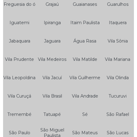
Freguesia do ó
Grajaú
Guaianases
Guarulhos
Bateria de Moto 160
Bateria de Moto 5 Amperes
Iguatemi
Ipiranga
Itaim Paulista
Itaquera
Bateria de Moto 6 Amperes
Bateria de Moto 6ah
Jabaquara
Jaguara
Água Rasa
Vila Sônia
Bateria de Moto 7ah
Bateria de Moto Heliar
Vila Prudente
Vila Medeiros
Vila Matilde
Vila Mariana
Bateria Heliar de Moto
Vila Leopoldina
Vila Jacuí
Vila Guilherme
Vila Olinda
Bateria Heliar para Moto
Bateria Moto
Vila Curuçá
Vila Brasil
Vila Andrade
Tucuruvi
Bateria Moto 10ah
Bateria Moto 12ah
Tremembé
Tatuapé
Sé
São Rafael
Bateria Moto 150
São Miguel
São Paulo
São Mateus
São Lucas
Bateria Moto 5ah
Paulista