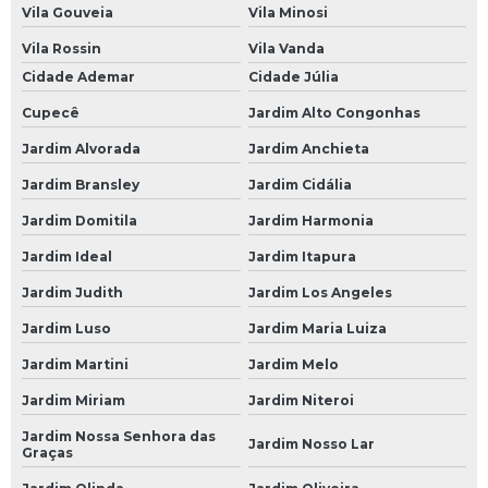
Vila Gouveia
Vila Minosi
Revisão Elétrica Automotiva
Vila Rossin
Vila Vanda
Revisão Preventiva Automotiva
Cidade Ademar
Cidade Júlia
Revisão Veicular
Cupecê
Jardim Alto Congonhas
Revisão Veicular em São Paulo
Jardim Alvorada
Jardim Anchieta
Revisão Veicular em SP
Jardim Bransley
Jardim Cidália
Revisão Veicular na Avenida do Estado
Jardim Domitila
Jardim Harmonia
Revisão Veicular na Paulista
Jardim Ideal
Jardim Itapura
Revisão Veicular na Zona Leste
Jardim Judith
Jardim Los Angeles
Revisão Veicular na Zona Norte
Jardim Luso
Jardim Maria Luiza
Jardim Martini
Jardim Melo
Revisão Veicular na Zona Oeste
Jardim Miriam
Jardim Niteroi
Revisão Veicular na Zona Sul
Jardim Nossa Senhora das
Revisão Veicular no Morumbi
Jardim Nosso Lar
Graças
Suspensão para Carros