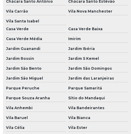
Chácara Santo Antônio
Chácara Santo Estêvão
Mecânico a Domicílio na Zona Oeste
Vila Carrão
Vila Nova Manchester
Mecânico a Domicílio na Zona Sul
Vila Santa Isabel
Mecânico a Domicílio no Morumbi
Casa Verde
Casa Verde Baixa
Mecânico a Domicílio SP
Casa Verde Média
Imirim
Oficina Mecânica a Domicílio
Jardim Guanandi
Jardim Ibéria
Oficina Mecânica em Domicílio
Jardim Rossin
Jardim S Kemel
Serviço Mecânica a Domicílio
Jardim São Bento
Jardim São Domingos
Revisões Veiculares
Jardim São Miguel
Jardim das Laranjeiras
Revisão Automotiva
Parque Peruche
Parque Samaritá
Parque Souza Aranha
Sítio do Mandaqui
Revisão Automotiva Preço
Vila Anhembi
Vila Bandeirantes
Revisão Automotiva SP
Vila Baruel
Vila Bianca
Revisão de Carro
Vila Célia
Vila Ester
Revisão de Carros