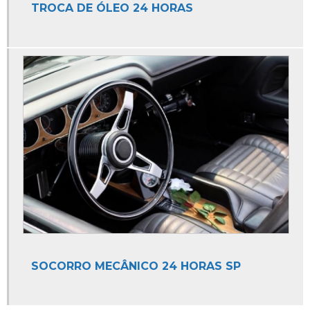
TROCA DE ÓLEO 24 HORAS
Auto Elétrica Vidros
Mecânica Auto Elétrica
Mecânica e Auto Elétrica
Mecânica e Auto Elétrica para Carros
Auto Socorros
Auto Socorro
Auto Socorro 24 Horas
Auto Socorro Borracharia
Auto Socorro de Carro
Auto Socorro de Moto
Auto Socorro e Funilaria
SOCORRO MECÂNICO 24 HORAS SP
Auto Socorro e Guincho 24hrs
Auto Socorro e Mecânica