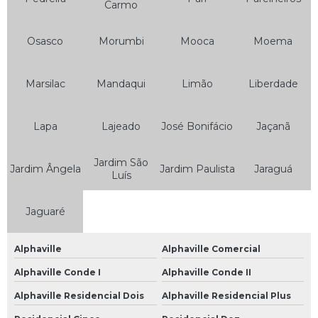
Carmo
Bateria Moto
Bateria Moto 10ah
Osasco
Morumbi
Mooca
Moema
Bateria Moto 12ah
Bateria Moto 150
Marsilac
Mandaqui
Limão
Liberdade
Bateria Moto 5ah
Lapa
Lajeado
José Bonifácio
Jaçanã
Bateria Moto 6 Amperes
Bateria Moto 6a
Jardim São
Jardim Ângela
Jardim Paulista
Jaraguá
Luís
Bateria Moto 6ah
Bateria Moto 7 Amperes
Jaguaré
Bateria Moto 8ah
Alphaville
Alphaville Comercial
Bateria Moto Heliar
Alphaville Conde I
Alphaville Conde II
Bateria Moura de Moto
Alphaville Residencial Dois
Alphaville Residencial Plus
Bateria Moura para Moto