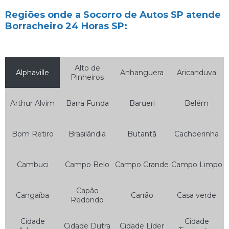
Auto Socorro Elétrico
Regiões onde a Socorro de Autos SP atende
Borracheiro 24 Horas SP:
Auto Socorro Elétrico para Carros
Auto Socorro Express
Auto Socorro Guincho
Alto de
Alphaville
Anhanguera
Aricanduva
Pinheiros
Auto Socorro Moto
Auto Socorro para Motos
Arthur Alvim
Barra Funda
Barueri
Belém
Guincho Auto Socorro
Bom Retiro
Brasilândia
Butantã
Cachoerinha
Guincho Auto Socorro 24 Horas
Serviço de Auto Socorro
Cambuci
Campo Belo
Campo Grande
Campo Limpo
Serviço de Auto Socorro 24 Horas
Serviço de Auto Socorro Borracharia
Capão
Cangaíba
Carrão
Casa verde
Redondo
Serviço de Auto Socorro de Carro
Cidade
Cidade
Serviço de Auto Socorro de Moto
Cidade Dutra
Cidade Líder