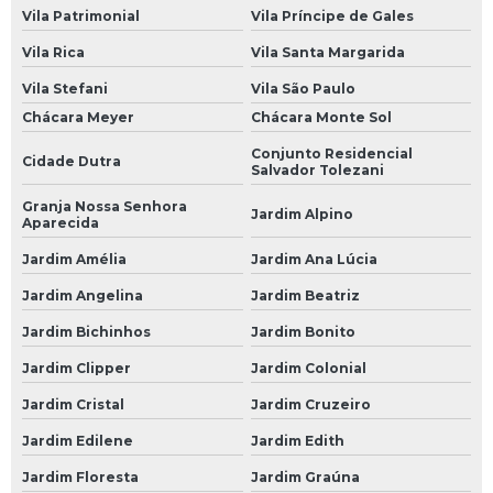
Vila Patrimonial
Vila Príncipe de Gales
Suspensão do Carro
Vila Rica
Vila Santa Margarida
Suspensão Hidráulica Carro
Vila Stefani
Vila São Paulo
Suspensão Hidráulica Carro Importado
Chácara Meyer
Chácara Monte Sol
Suspensão Hidráulica de Carro
Conjunto Residencial
Cidade Dutra
Salvador Tolezani
Suspensão Hidráulica de Carro Importado
Granja Nossa Senhora
Jardim Alpino
Aparecida
Suspensão Hidráulica para Carro
Jardim Amélia
Jardim Ana Lúcia
Suspensão Hidráulica para Carro de Luxo
Jardim Angelina
Jardim Beatriz
Suspensão Hidráulica para Carro Popular
Jardim Bichinhos
Jardim Bonito
Suspensão para Carro
Jardim Clipper
Jardim Colonial
Suspensão para Carro Antigo
Jardim Cristal
Jardim Cruzeiro
Suspensão para Carro Blindado
Jardim Edilene
Jardim Edith
Suspensão para Carro de Arrancada
Jardim Floresta
Jardim Graúna