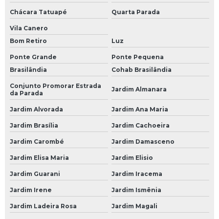
Chácara Tatuapé
Quarta Parada
Bateria de Caminhão Moura
Vila Canero
Bateria Moura de Caminhão
Bom Retiro
Luz
Bateria Moura para Caminhão
Ponte Grande
Ponte Pequena
Bateria para Caminhão
Brasilândia
Cohab Brasilândia
Bateria para Caminhão 150 Amperes
Conjunto Promorar Estrada
Jardim Almanara
da Parada
Empresa de Bateria 150 Amperes para Caminhão
Jardim Alvorada
Jardim Ana Maria
Empresa de Bateria Caminhão
Jardim Brasília
Jardim Cachoeira
Empresa de Bateria de 150 Amperes para Caminhão
Jardim Carombé
Jardim Damasceno
Empresa de Bateria de Caminhão 150 Amperes
Jardim Elisa Maria
Jardim Elisio
Empresa de Bateria de Caminhão 180 Amperes
Jardim Guarani
Jardim Iracema
Empresa de Bateria de Caminhão Moura
Jardim Irene
Jardim Ismênia
Empresa de Bateria Moura de Caminhão
Jardim Ladeira Rosa
Jardim Magali