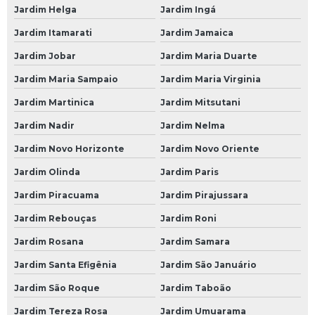
Mecânica Automotiva na Paulista
Jardim Helga
Jardim Ingá
Mecânica Automotiva na Zona Leste
Jardim Itamarati
Jardim Jamaica
Mecânica Automotiva na Zona Norte
Jardim Jobar
Jardim Maria Duarte
Mecânica Automotiva na Zona Oeste
Jardim Maria Sampaio
Jardim Maria Virginia
Jardim Martinica
Jardim Mitsutani
Mecânica Automotiva na Zona Sul
Jardim Nadir
Jardim Nelma
Mecânica Automotiva no Morumbi
Jardim Novo Horizonte
Jardim Novo Oriente
Mecânica Automóvel
Jardim Olinda
Jardim Paris
Mecânica Carros
Jardim Piracuama
Jardim Pirajussara
Mecânica de Automóveis
Jardim Rebouças
Jardim Roni
Mecânica de Autos
Jardim Rosana
Jardim Samara
Mecânica de Carros
Jardim Santa Efigênia
Jardim São Januário
Mecânica de Motores
Jardim São Roque
Jardim Taboão
Mecânica em Geral
Jardim Tereza Rosa
Jardim Umuarama