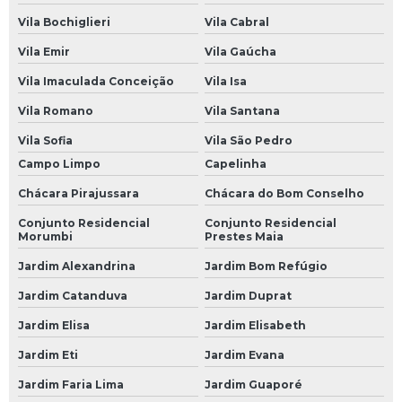
Vila Bochiglieri
Vila Cabral
Borracharia 24 Horas na Zona Oeste
Vila Emir
Vila Gaúcha
Borracharia 24 Horas na Zona Sul
Vila Imaculada Conceição
Vila Isa
Borracharia 24 Horas no Morumbi
Vila Romano
Vila Santana
Borracharia 24 Horas SP
Vila Sofia
Vila São Pedro
Borracheiro 24 Horas
Campo Limpo
Capelinha
Borracheiro 24 Horas SP
Chácara Pirajussara
Chácara do Bom Conselho
Mecânicas Automotivas
Conjunto Residencial
Conjunto Residencial
Morumbi
Prestes Maia
Centro Automotivo
Jardim Alexandrina
Jardim Bom Refúgio
Mecânica Automotiva
Jardim Catanduva
Jardim Duprat
Mecânica Automotiva em São Paulo
Jardim Elisa
Jardim Elisabeth
Mecânica Automotiva em SP
Jardim Eti
Jardim Evana
Mecânica Automotiva na Avenida do Estado
Jardim Faria Lima
Jardim Guaporé