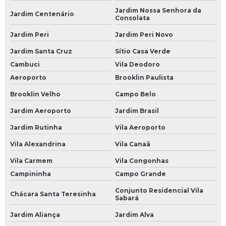
Bateria de Carro 60 Ah
Jardim Nossa Senhora da
Jardim Centenário
Consolata
Bateria de Carro 60 Amp
Jardim Peri
Jardim Peri Novo
Bateria de Carro 60 Amperes
Jardim Santa Cruz
Sítio Casa Verde
Bateria de Carro 60a
Cambuci
Vila Deodoro
Aeroporto
Brooklin Paulista
Bateria de Carro 60ah
Brooklin Velho
Campo Belo
Bateria de Carro 70
Jardim Aeroporto
Jardim Brasil
Bateria de Carro 70 Amperes
Jardim Rutinha
Vila Aeroporto
Bateria de Carro de 60 Amperes
Vila Alexandrina
Vila Canaã
Bateria de Gel para Carro
Vila Carmem
Vila Congonhas
Bateria do Carro
Campininha
Campo Grande
Bateria Heliar Carro
Conjunto Residencial Vila
Chácara Santa Teresinha
Sabará
Bateria Moura Carro
Jardim Aliança
Jardim Alva
Bateria Moura de Carro