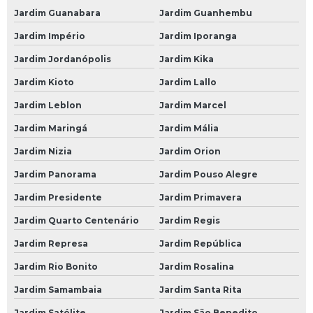
Suspensão para Carro Francês
Jardim Guanabara
Jardim Guanhembu
Suspensão para Carro Popular
Jardim Império
Jardim Iporanga
Suspensão Pneumática Carro
Jardim Jordanópolis
Jardim Kika
Suspensão Pneumática de Carro
Jardim Kioto
Jardim Lallo
Suspensão Pneumática para Carro
Jardim Leblon
Jardim Marcel
Troca de óleos
Jardim Maringá
Jardim Mália
Troca de óleo
Jardim Nizia
Jardim Orion
Jardim Panorama
Jardim Pouso Alegre
Troca de óleo 24 Horas
Jardim Presidente
Jardim Primavera
Troca de óleo a Domicilio
Jardim Quarto Centenário
Jardim Regis
Troca de óleo a Vacuo
Jardim Represa
Jardim República
Troca de óleo Automotivo
Jardim Rio Bonito
Jardim Rosalina
Troca de óleo Câmbio
Jardim Samambaia
Jardim Santa Rita
Troca de óleo Câmbio Automático
Jardim Satélite
Jardim São Benedito