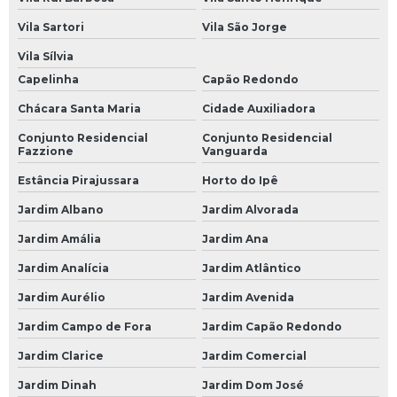
Oficina Mecânica Ford
Vila Sartori
Vila São Jorge
Oficina Mecânica Hyundai
Vila Sílvia
Capelinha
Capão Redondo
Oficina Mecânica Injeção Eletrônica
Chácara Santa Maria
Cidade Auxiliadora
Oficina Mecânica Mercedes Benz
Conjunto Residencial
Conjunto Residencial
Oficina Mecânica Motos
Fazzione
Vanguarda
Oficina Mecânica Peugeot
Estância Pirajussara
Horto do Ipê
Jardim Albano
Jardim Alvorada
Oficina Mecânica Renault
Jardim Amália
Jardim Ana
Oficina Mecânica Suspensão
Jardim Analícia
Jardim Atlântico
Oficina Mecânica Volkswagen
Jardim Aurélio
Jardim Avenida
Oficinas Mecânicas 24 Horas
Jardim Campo de Fora
Jardim Capão Redondo
Mecânica 24 Horas
Jardim Clarice
Jardim Comercial
Mecânica 24 Horas SP
Jardim Dinah
Jardim Dom José
Mecânico 24 Horas