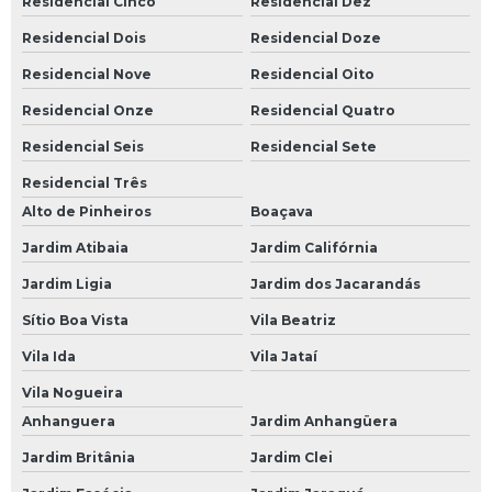
Residencial Cinco
Residencial Dez
Bateria para Moto
Residencial Dois
Residencial Doze
Bateria para Moto Moura
Residencial Nove
Residencial Oito
Baterias Moura
Residencial Onze
Residencial Quatro
Bateria de Carro Moura
Residencial Seis
Residencial Sete
Bateria de Moto Moura
Residencial Três
Bateria Estacionária Moura
Alto de Pinheiros
Boaçava
Bateria Moura
Jardim Atibaia
Jardim Califórnia
Bateria Moura 100
Jardim Ligia
Jardim dos Jacarandás
Sítio Boa Vista
Vila Beatriz
Bateria Moura 100ah
Vila Ida
Vila Jataí
Bateria Moura 150
Vila Nogueira
Bateria Moura 48 Amperes
Anhanguera
Jardim Anhangüera
Bateria Moura 50 Amperes
Jardim Britânia
Jardim Clei
Bateria Moura 60