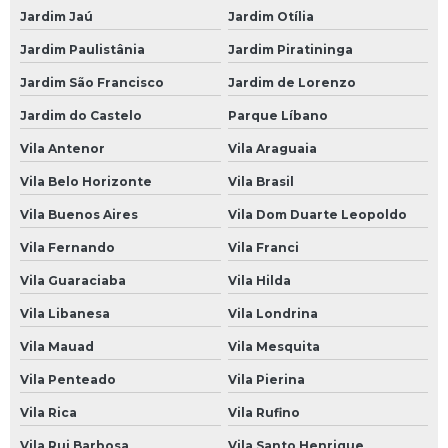
Jardim Jaú
Jardim Otília
Oficina Mecânica Automotiva 24 Horas
Jardim Paulistânia
Jardim Piratininga
Oficina Mecânica Câmbio Automático
Jardim São Francisco
Jardim de Lorenzo
Oficina Mecânica Carros
Jardim do Castelo
Parque Líbano
Oficina Mecânica Chevrolet
Vila Antenor
Vila Araguaia
Oficina Mecânica de Ar Condicionado Automotivo
Vila Belo Horizonte
Vila Brasil
Oficina Mecânica de Automóveis
Vila Buenos Aires
Vila Dom Duarte Leopoldo
Oficina Mecânica de Carros
Vila Fernando
Vila Franci
Oficina Mecânica de Motos
Vila Guaraciaba
Vila Hilda
Oficina Mecânica Direção Hidráulica
Vila Libanesa
Vila Londrina
Oficina Mecânica e Elétrica
Vila Mauad
Vila Mesquita
Oficina Mecânica Elétrica
Vila Penteado
Vila Pierina
Oficina Mecânica Elétrica Carros
Vila Rica
Vila Rufino
Oficina Mecânica Especializada em Câmbio Automático
Vila Rui Barbosa
Vila Santo Henrique