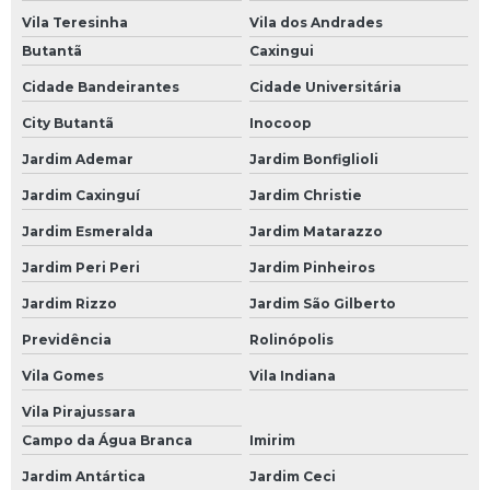
Baterias para Carro
Vila Teresinha
Vila dos Andrades
Butantã
Caxingui
Bateria 60 Amperes Carro
Cidade Bandeirantes
Cidade Universitária
Bateria Carro
City Butantã
Inocoop
Bateria Carro 60
Jardim Ademar
Jardim Bonfiglioli
Bateria Carro 60a
Jardim Caxinguí
Jardim Christie
Bateria Carro 60ah
Jardim Esmeralda
Jardim Matarazzo
Bateria Carro Heliar
Jardim Peri Peri
Jardim Pinheiros
Bateria Carro Moura
Jardim Rizzo
Jardim São Gilberto
Bateria de Carro
Previdência
Rolinópolis
Bateria de Carro 45
Vila Gomes
Vila Indiana
Bateria de Carro 45 Amperes
Vila Pirajussara
Bateria de Carro 50 Amperes
Campo da Água Branca
Imirim
Bateria de Carro 60
Jardim Antártica
Jardim Ceci