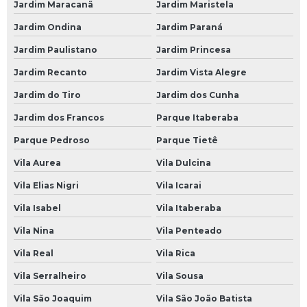
Empresa de Bateria Moura para Caminhão
Jardim Maracanã
Jardim Maristela
Jardim Ondina
Jardim Paraná
Empresa de Bateria para Caminhão
Jardim Paulistano
Jardim Princesa
Empresa de Bateria para Caminhão 150 Amperes
Jardim Recanto
Jardim Vista Alegre
Loja de Bateria 150 Amperes para Caminhão
Jardim do Tiro
Jardim dos Cunha
Loja de Bateria Caminhão
Jardim dos Francos
Parque Itaberaba
Loja de Bateria de 150 Amperes para Caminhão
Parque Pedroso
Parque Tietê
Loja de Bateria de Caminhão 150 Amperes
Vila Aurea
Vila Dulcina
Loja de Bateria de Caminhão 180 Amperes
Vila Elias Nigri
Vila Icarai
Loja de Bateria de Caminhão Moura
Vila Isabel
Vila Itaberaba
Loja de Bateria Moura de Caminhão
Vila Nina
Vila Penteado
Loja de Bateria Moura para Caminhão
Vila Real
Vila Rica
Loja de Bateria para Caminhão
Vila Serralheiro
Vila Sousa
Loja de Bateria para Caminhão 150 Amperes
Vila São Joaquim
Vila São João Batista