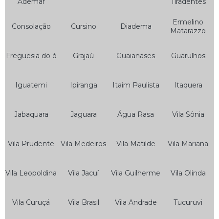
Ademar
Tiradentes
Serviço de Auto Socorro e Guincho 24hrs
Ermelino
Consolação
Cursino
Diadema
Matarazzo
Serviço de Auto Socorro e Mecânica
Serviço de Auto Socorro Elétrico
Freguesia do ó
Grajaú
Guaianases
Guarulhos
Serviço de Auto Socorro Express
Serviço de Auto Socorro Guincho
Iguatemi
Ipiranga
Itaim Paulista
Itaquera
Serviço de Auto Socorro Moto
Jabaquara
Jaguara
Água Rasa
Vila Sônia
Serviço de Auto Socorro para Motos
Serviço de Guincho Auto Socorro
Vila Prudente
Vila Medeiros
Vila Matilde
Vila Mariana
Serviço de Guincho Auto Socorro 24 Horas
Bateria para Motos
Vila Leopoldina
Vila Jacuí
Vila Guilherme
Vila Olinda
Bateria 12v 5ah Moto
Bateria 7ah Moto
Vila Curuçá
Vila Brasil
Vila Andrade
Tucuruvi
Bateria da Moto