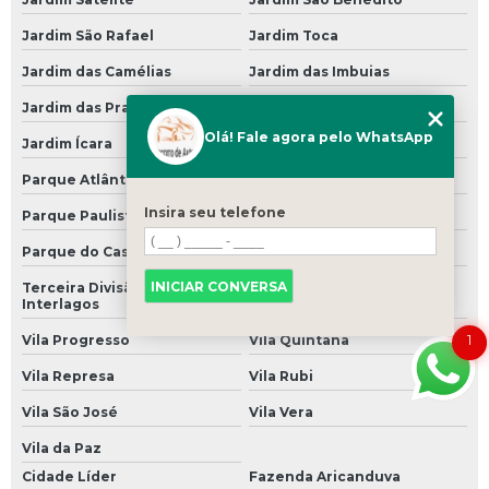
Troca de óleo Caminhão
Jardim São Rafael
Jardim Toca
Troca de óleo Carro
Jardim das Camélias
Jardim das Imbuias
Troca de óleo Chevrolet
Jardim das Praias
Jardim do Alto
Troca de óleo da Moto
Olá! Fale agora pelo WhatsApp
Jardim Ícara
Parque Alto do Rio Bonito
Troca de óleo de Câmbio
Parque Atlântico
Parque Nações Unidas
Troca de óleo de Câmbio Automático
Insira seu telefone
Parque Paulistinha
Parque das Árvores
Troca de óleo de Caminhão
Parque do Castelo
Recanto dos Sonhos
Troca de óleo de Carro
INICIAR CONVERSA
Terceira Divisão de
Vila Diana
Interlagos
Troca de óleo de Moto
1
Vila Progresso
Vila Quintana
Troca de óleo Delivery
Vila Represa
Vila Rubi
Troca de óleo do Câmbio
Vila São José
Vila Vera
Troca de óleo do Carro
Vila da Paz
Troca de óleo do Motor
Cidade Líder
Fazenda Aricanduva