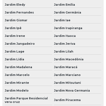
Jardim Eledy
Jardim Emília
Mecânico 24 Horas em São Paulo
Jardim Fernandes
Jardim Germânia
Mecânico 24 Horas em SP
Jardim Gismar
Jardim Iae
Mecânico 24 Horas na Avenida do Estado
Jardim Ipê
Jardim Irapiranga
Mecânico 24 Horas na Paulista
Jardim Irene
Jardim Itaoca
Mecânico 24 Horas na Zona Leste
Jardim Jangadeiro
Jardim Jeriva
Mecânico 24 Horas na Zona Oeste
Jardim Lage
Jardim Lilah
Mecânico 24 Horas na Zona Sul
Jardim Lídia
Jardim Macedônia
Mecânico 24 Horas no Morumbi
Jardim Madalena
Jardim Maracá
Mecânico 24 Horas SP Zona Norte
Jardim Marcelo
Jardim Marciano
Oficina Mecânica 24 Horas
Jardim Mirante
Jardim Mitsutani
Jardim Modelo
Jardim Nova Germania
Oficina Mecânica 24 Horas em SP
Jardim Parque Residencial
Oficinas de Mecânica 24 Horas
Jardim Piracema
vera cruz