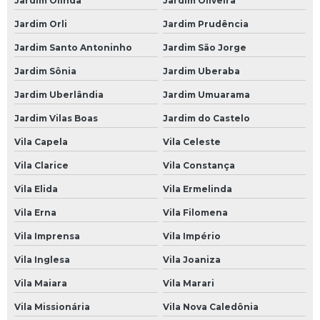
Jardim Olinda
Jardim Oliveira
Suspensão a Ar Carro
Jardim Orli
Jardim Prudência
Suspensão a Ar de Carro
Jardim Santo Antoninho
Jardim São Jorge
Suspensão Carro
Jardim Sônia
Jardim Uberaba
Suspensão Carro Antigo
Jardim Uberlândia
Jardim Umuarama
Jardim Vilas Boas
Jardim do Castelo
Suspensão Carro de Arrancada
Vila Capela
Vila Celeste
Suspensão Carro de Corrida
Vila Clarice
Vila Constança
Suspensão Carro Francês
Vila Elida
Vila Ermelinda
Suspensão Carro Importado
Vila Erna
Vila Filomena
Suspensão Carro Manutenção
Vila Imprensa
Vila Império
Suspensão Carro Popular
Vila Inglesa
Vila Joaniza
Suspensão de Carro
Vila Maiara
Vila Marari
Suspensão de Carro Francês
Vila Missionária
Vila Nova Caledônia
Suspensão de um Carro