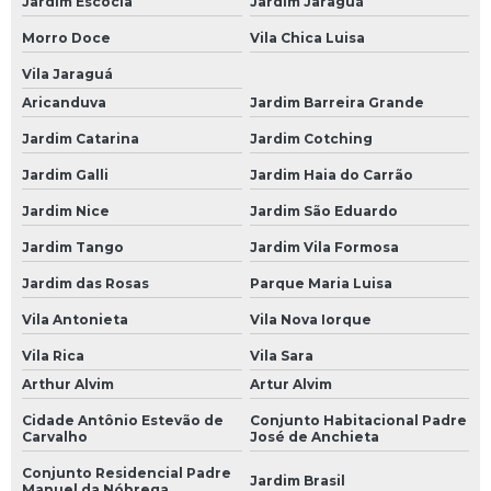
Jardim Escócia
Jardim Jaraguá
Bateria Moura 60 a
Morro Doce
Vila Chica Luisa
Bateria Moura 60 Amperes
Vila Jaraguá
Bateria Moura 60 Ap
Aricanduva
Jardim Barreira Grande
Bateria Moura 60a
Jardim Catarina
Jardim Cotching
Jardim Galli
Jardim Haia do Carrão
Bateria Moura 60ah
Jardim Nice
Jardim São Eduardo
Bateria Moura 60h
Jardim Tango
Jardim Vila Formosa
Bateria Moura 70
Jardim das Rosas
Parque Maria Luisa
Bateria Moura 70 Amperes
Vila Antonieta
Vila Nova Iorque
Bateria Moura 70a
Vila Rica
Vila Sara
Bateria Moura 70ah
Arthur Alvim
Artur Alvim
Bateria Moura 75
Cidade Antônio Estevão de
Conjunto Habitacional Padre
Carvalho
José de Anchieta
Bateria Moura 75 Amperes
Conjunto Residencial Padre
Jardim Brasil
Bateria Moura 80
Manuel da Nóbrega