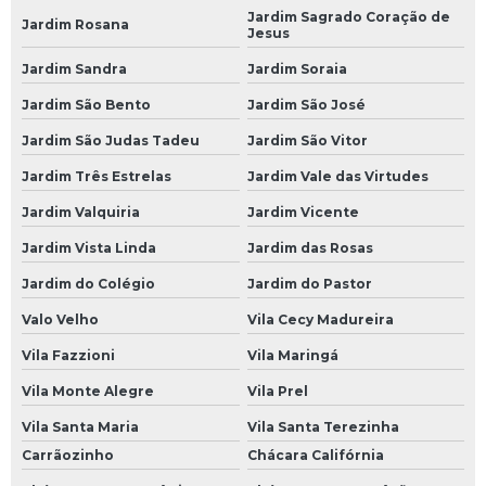
Serviço de Mecânica 24 Horas
Jardim Sagrado Coração de
Jardim Rosana
Jesus
Serviços de Mecânica 24 Horas
Jardim Sandra
Jardim Soraia
Socorro Mecânico 24 Horas
Jardim São Bento
Jardim São José
Socorro Mecânico 24 Horas SP
Jardim São Judas Tadeu
Jardim São Vitor
Oficinas Mecânicas a Domicílio
Jardim Três Estrelas
Jardim Vale das Virtudes
Mecânica a Domicílio
Jardim Valquiria
Jardim Vicente
Mecânico a Domicílio
Jardim Vista Linda
Jardim das Rosas
Mecânico a Domicílio em São Paulo
Jardim do Colégio
Jardim do Pastor
Mecânico a Domicílio em SP
Valo Velho
Vila Cecy Madureira
Mecânico a Domicílio na Avenida do Estado
Vila Fazzioni
Vila Maringá
Mecânico a Domicílio na Paulista
Vila Monte Alegre
Vila Prel
Mecânico a Domicílio na Zona Leste
Vila Santa Maria
Vila Santa Terezinha
Carrãozinho
Chácara Califórnia
Mecânico a Domicílio na Zona Norte