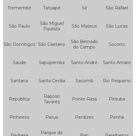
Tremembé
Tatuapé
Sé
São Rafael
Bateria de Gel Moto
Bateria de Moto
São Miguel
São Paulo
São Mateus
São Lucas
Paulista
Bateria de Moto 125
São Bernado
Bateria de Moto 150
São Domingos
São Caetano
Socorro
do Campo
Bateria de Moto 160
Saúde
Sapopemba
Santo André
Santo Amaro
Bateria de Moto 5 Amperes
Bateria de Moto 6 Amperes
Santana
Santa Cecília
Sacomã
Rio Pequeno
Bateria de Moto 6ah
Bateria de Moto 7ah
Raposo
República
Ponte Rasa
Pirituba
Tavares
Bateria de Moto Heliar
Bateria Heliar de Moto
Pinheiros
Perus
Perdizes
Penha
Bateria Heliar para Moto
Parque do
Pedreira
Pari
Parelheiros