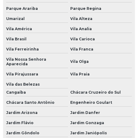
Mecânico Automotivo
Parque Arariba
Parque Regina
Mecânico de Automóveis
Umarizal
Vila Alteza
Mecânico de Carros
Vila América
Vila Analia
Oficina Mecânica Automotiva
Vila Brasil
Vila Carioca
Oficinas Mecânicas
Vila Ferreirinha
Vila Franca
Oficina de Mecânica
Vila Nossa Senhora
Vila Olga
Aparecida
Oficina Mecânica
Vila Pirajussara
Vila Praia
Oficina Mecânica 24 Horas Automotiva
Vila das Belezas
Oficina Mecânica 24h
Cangaíba
Chácara Cruzeiro do Sul
Oficina Mecânica Aberta
Chácara Santo Antônio
Engenheiro Goulart
Oficina Mecânica Aberta Agora
Jardim Arizona
Jardim Danfer
Oficina Mecânica Alinhamento e Balanceamento
Jardim Flávio
Jardim Gonzaga
Jardim Gôndolo
Jardim Janiópolis
Oficina Mecânica Ar Condicionado