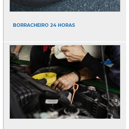
Auto Elétrica e Mecânica
Auto Elétrica e Oficina Mecânica
Auto Elétrica Especializada em Peugeot
BORRACHEIRO 24 HORAS
Auto Elétrica Injeção Eletronica
Auto Elétrica Mecânica
Auto Elétrica para Ar Condicionado
Auto Elétrica para Caminhão
Auto Elétrica para Carro
Auto Elétrica para Moto
Auto Elétrica Perto
Auto Elétrica Perto de Mim
Auto Elétrica Próximo a Mim
Auto Elétrica Troca de Bateria