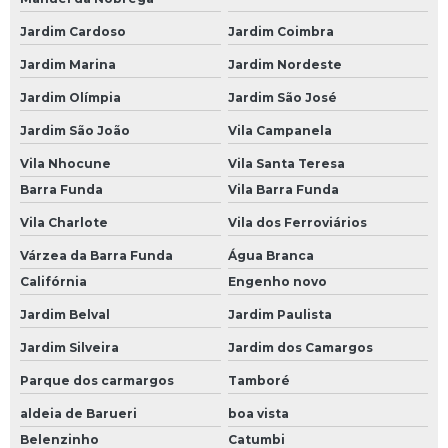
Bateria Moura 80 Amperes
Jardim Cardoso
Jardim Coimbra
Bateria Moura 90 Amperes
Jardim Marina
Jardim Nordeste
Bateria Moura de 60
Jardim Olímpia
Jardim São José
Jardim São João
Vila Campanela
Bateria Moura de 60 Amperes
Vila Nhocune
Vila Santa Teresa
Bateria Moura Estacionária
Barra Funda
Vila Barra Funda
Bateria Moura Moto
Vila Charlote
Vila dos Ferroviários
Bateria para Carro Moura
Várzea da Barra Funda
Água Branca
Baterias para Caminhão
Califórnia
Engenho novo
Bateria 150 Amperes para Caminhão
Jardim Belval
Jardim Paulista
Bateria Caminhão
Jardim Silveira
Jardim dos Camargos
Bateria de 150 Amperes para Caminhão
Parque dos carmargos
Tamboré
Bateria de Caminhão 150 Amperes
aldeia de Barueri
boa vista
Belenzinho
Catumbi
Bateria de Caminhão 180 Amperes