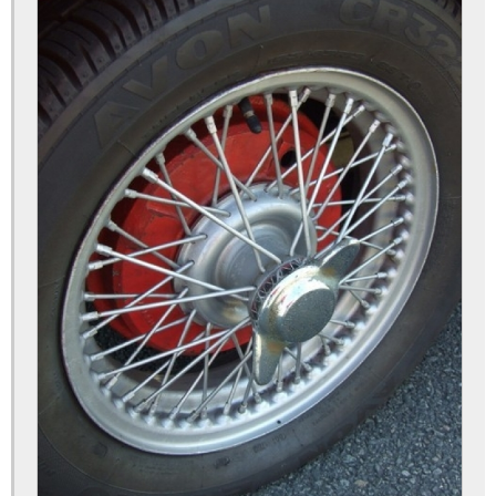
Auto Elétrica 24h
Auto Elétrica 24hrs
Auto Elétrica 24hs
Auto Elétrica a Domicilio
Auto Elétrica Atendimento Domiciliar
Auto Elétrica Bateria
Auto Elétrica Bombas
Auto Elétrica Caminhão
Auto Elétrica Carro
Auto Elétrica de Caminhão
Auto Elétrica de Carro
Auto Elétrica e Ar Condicionado