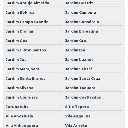
Jardim Araújo Almeida
Jardim Beatriz
Bateria Moura para Carro
Jardim Bélgica
Jardim Campina
Bateria para Carro
Jardim Campo Grande
Jardim Consórcio
Bateria para Carro 60
Jardim Diomar
Jardim Ernestina
Bateria para Carro 60 Amperes
Jardim Gea
Jardim Gra
Bateria para Carro Heliar
Jardim Hilton Santos
Jardim Ipê
Borracharias 24 Horas
Jardim Jua
Jardim Luanda
Borracharia 24 Horas
Jardim Marajoara
Jardim Sabará
Borracharia 24 Horas em São Paulo
Jardim Santa Branca
Jardim Santa Cruz
Borracharia 24 Horas em SP
Jardim Silvana
Jardim Taquaral
Jardim Ubirajara
Jardim dos Prados
Borracharia 24 Horas na Avenida do Estado
Jurubatuba
Sítio Tapera
Borracharia 24 Horas na Paulista
Vila Andaluzia
Vila Angelina
Borracharia 24 Horas na Zona Leste
Vila Anhanguera
Vila Arriete
Borracharia 24 Horas na Zona Norte