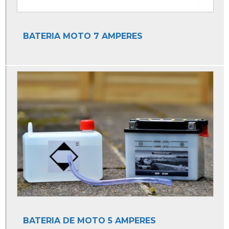
Auto Elétrica de Caminhão
Auto Elétrica de Carro
BATERIA MOTO 7 AMPERES
Auto Elétrica e Ar Condicionado
Auto Elétrica e Mecânica
Auto Elétrica e Oficina Mecânica
Auto Elétrica Especializada em Peugeot
Auto Elétrica Injeção Eletronica
Auto Elétrica Mecânica
Auto Elétrica para Ar Condicionado
Auto Elétrica para Caminhão
Auto Elétrica para Carro
Auto Elétrica para Moto
BATERIA DE MOTO 5 AMPERES
Auto Elétrica Perto