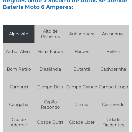
Regiões onde a Socorro de Autos SP atende
Bateria Moto 6 Amperes:
Auto Socorro e Funilaria
Auto Socorro e Guincho 24hrs
Auto Socorro e Mecânica
Alto de
Alphaville
Anhanguera
Aricanduva
Pinheiros
Auto Socorro Elétrico
Auto Socorro Elétrico para Carros
Arthur Alvim
Barra Funda
Barueri
Belém
Auto Socorro Express
Bom Retiro
Brasilândia
Butantã
Cachoerinha
Auto Socorro Guincho
Auto Socorro Moto
Cambuci
Campo Belo
Campo Grande
Campo Limpo
Auto Socorro para Motos
Guincho Auto Socorro
Capão
Cangaíba
Carrão
Casa verde
Redondo
Guincho Auto Socorro 24 Horas
Cidade
Cidade
Cidade Dutra
Cidade Líder
Serviço de Auto Socorro
Ademar
Tiradentes