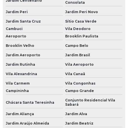
Jardim Centenário
Consolata
Bateria de Carro 45 Amperes
Jardim Peri
Jardim Peri Novo
Bateria de Carro 50 Amperes
Jardim Santa Cruz
Sítio Casa Verde
Bateria de Carro 60
Cambuci
Vila Deodoro
Aeroporto
Brooklin Paulista
Bateria de Carro 60 Ah
Brooklin Velho
Campo Belo
Bateria de Carro 60 Amp
Jardim Aeroporto
Jardim Brasil
Bateria de Carro 60 Amperes
Jardim Rutinha
Vila Aeroporto
Bateria de Carro 60a
Vila Alexandrina
Vila Canaã
Bateria de Carro 60ah
Vila Carmem
Vila Congonhas
Bateria de Carro 70
Campininha
Campo Grande
Bateria de Carro 70 Amperes
Conjunto Residencial Vila
Chácara Santa Teresinha
Sabará
Bateria de Carro de 60 Amperes
Jardim Aliança
Jardim Alva
Bateria de Gel para Carro
Jardim Araújo Almeida
Jardim Beatriz