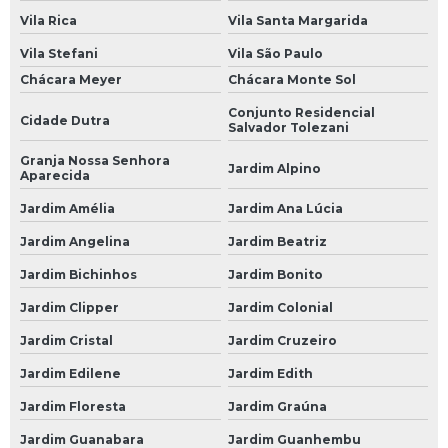
Suspensão Carro Popular
Vila Rica
Vila Santa Margarida
Suspensão de Carro
Vila Stefani
Vila São Paulo
Suspensão de Carro Francês
Chácara Meyer
Chácara Monte Sol
Conjunto Residencial
Suspensão de um Carro
Cidade Dutra
Salvador Tolezani
Suspensão do Carro
Granja Nossa Senhora
Jardim Alpino
Aparecida
Suspensão Hidráulica Carro
Jardim Amélia
Jardim Ana Lúcia
Suspensão Hidráulica Carro Importado
Jardim Angelina
Jardim Beatriz
Suspensão Hidráulica de Carro
Jardim Bichinhos
Jardim Bonito
Suspensão Hidráulica de Carro Importado
Jardim Clipper
Jardim Colonial
Suspensão Hidráulica para Carro
Jardim Cristal
Jardim Cruzeiro
Suspensão Hidráulica para Carro de Luxo
Jardim Edilene
Jardim Edith
Suspensão Hidráulica para Carro Popular
Jardim Floresta
Jardim Graúna
Suspensão para Carro
Jardim Guanabara
Jardim Guanhembu