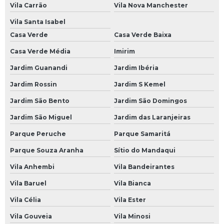
Vila Carrão
Vila Nova Manchester
Mecânico a Domicílio na Paulista
Vila Santa Isabel
Mecânico a Domicílio na Zona Leste
Casa Verde
Casa Verde Baixa
Mecânico a Domicílio na Zona Norte
Casa Verde Média
Imirim
Mecânico a Domicílio na Zona Oeste
Jardim Guanandi
Jardim Ibéria
Mecânico a Domicílio na Zona Sul
Jardim Rossin
Jardim S Kemel
Mecânico a Domicílio no Morumbi
Jardim São Bento
Jardim São Domingos
Mecânico a Domicílio SP
Jardim São Miguel
Jardim das Laranjeiras
Oficina Mecânica a Domicílio
Parque Peruche
Parque Samaritá
Parque Souza Aranha
Sítio do Mandaqui
Oficina Mecânica em Domicílio
Vila Anhembi
Vila Bandeirantes
Serviço Mecânica a Domicílio
Vila Baruel
Vila Bianca
Revisões Veiculares
Vila Célia
Vila Ester
Revisão Automotiva
Vila Gouveia
Vila Minosi
Revisão Automotiva Preço