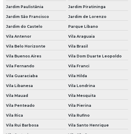
Jardim Paulistânia
Jardim Piratininga
Oficina Mecânica Aberta Agora
Jardim São Francisco
Jardim de Lorenzo
Oficina Mecânica Alinhamento e Balanceamento
Jardim do Castelo
Parque Líbano
Oficina Mecânica Ar Condicionado
Vila Antenor
Vila Araguaia
Oficina Mecânica Automotiva 24 Horas
Vila Belo Horizonte
Vila Brasil
Oficina Mecânica Câmbio Automático
Vila Buenos Aires
Vila Dom Duarte Leopoldo
Oficina Mecânica Carros
Vila Fernando
Vila Franci
Oficina Mecânica Chevrolet
Vila Guaraciaba
Vila Hilda
Oficina Mecânica de Ar Condicionado Automotivo
Vila Libanesa
Vila Londrina
Oficina Mecânica de Automóveis
Vila Mauad
Vila Mesquita
Oficina Mecânica de Carros
Vila Penteado
Vila Pierina
Oficina Mecânica de Motos
Vila Rica
Vila Rufino
Oficina Mecânica Direção Hidráulica
Vila Rui Barbosa
Vila Santo Henrique