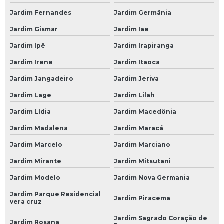
Oficinas Mecânicas 24 Horas
Jardim Fernandes
Jardim Germânia
Mecânica 24 Horas
Jardim Gismar
Jardim Iae
Mecânica 24 Horas SP
Jardim Ipê
Jardim Irapiranga
Mecânico 24 Horas
Jardim Irene
Jardim Itaoca
Mecânico 24 Horas em São Paulo
Jardim Jangadeiro
Jardim Jeriva
Mecânico 24 Horas em SP
Jardim Lage
Jardim Lilah
Mecânico 24 Horas na Avenida do Estado
Jardim Lídia
Jardim Macedônia
Mecânico 24 Horas na Paulista
Jardim Madalena
Jardim Maracá
Mecânico 24 Horas na Zona Leste
Jardim Marcelo
Jardim Marciano
Jardim Mirante
Jardim Mitsutani
Mecânico 24 Horas na Zona Oeste
Jardim Modelo
Jardim Nova Germania
Mecânico 24 Horas na Zona Sul
Jardim Parque Residencial
Mecânico 24 Horas no Morumbi
Jardim Piracema
vera cruz
Mecânico 24 Horas SP Zona Norte
Jardim Sagrado Coração de
Jardim Rosana