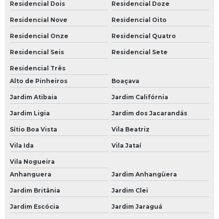
Residencial Dois
Residencial Doze
Bateria Moto Heliar
Residencial Nove
Residencial Oito
Bateria Moura de Moto
Residencial Onze
Residencial Quatro
Bateria Moura para Moto
Residencial Seis
Residencial Sete
Bateria para Moto
Residencial Três
Bateria para Moto Moura
Alto de Pinheiros
Boaçava
Baterias Moura
Jardim Atibaia
Jardim Califórnia
Jardim Ligia
Jardim dos Jacarandás
Bateria de Carro Moura
Sítio Boa Vista
Vila Beatriz
Bateria de Moto Moura
Vila Ida
Vila Jataí
Bateria Estacionária Moura
Vila Nogueira
Bateria Moura
Anhanguera
Jardim Anhangüera
Bateria Moura 100
Jardim Britânia
Jardim Clei
Bateria Moura 100ah
Jardim Escócia
Jardim Jaraguá
Bateria Moura 150