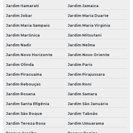
Mecânica Automotiva em São Paulo
Jardim Itamarati
Jardim Jamaica
Mecânica Automotiva em SP
Jardim Jobar
Jardim Maria Duarte
Mecânica Automotiva na Avenida do Estado
Jardim Maria Sampaio
Jardim Maria Virginia
Jardim Martinica
Jardim Mitsutani
Mecânica Automotiva na Paulista
Jardim Nadir
Jardim Nelma
Mecânica Automotiva na Zona Leste
Jardim Novo Horizonte
Jardim Novo Oriente
Mecânica Automotiva na Zona Norte
Jardim Olinda
Jardim Paris
Mecânica Automotiva na Zona Oeste
Jardim Piracuama
Jardim Pirajussara
Mecânica Automotiva na Zona Sul
Jardim Rebouças
Jardim Roni
Mecânica Automotiva no Morumbi
Jardim Rosana
Jardim Samara
Mecânica Automóvel
Jardim Santa Efigênia
Jardim São Januário
Mecânica Carros
Jardim São Roque
Jardim Taboão
Mecânica de Automóveis
Jardim Tereza Rosa
Jardim Umuarama
Mecânica de Autos