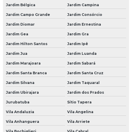
Bateria do Carro
Jardim Bélgica
Jardim Campina
Bateria Heliar Carro
Jardim Campo Grande
Jardim Consórcio
Bateria Moura Carro
Jardim Diomar
Jardim Ernestina
Bateria Moura de Carro
Jardim Gea
Jardim Gra
Bateria Moura para Carro
Jardim Hilton Santos
Jardim Ipê
Bateria para Carro
Jardim Jua
Jardim Luanda
Bateria para Carro 60
Jardim Marajoara
Jardim Sabará
Bateria para Carro 60 Amperes
Jardim Santa Branca
Jardim Santa Cruz
Jardim Silvana
Jardim Taquaral
Bateria para Carro Heliar
Jardim Ubirajara
Jardim dos Prados
Borracharias 24 Horas
Jurubatuba
Sítio Tapera
Borracharia 24 Horas
Vila Andaluzia
Vila Angelina
Borracharia 24 Horas em São Paulo
Vila Anhanguera
Vila Arriete
Borracharia 24 Horas em SP
Vila Bochiglieri
Vila Cabral