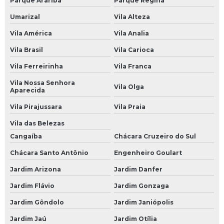
Parque Arariba
Parque Regina
Mecânica de Carros
Umarizal
Vila Alteza
Mecânica de Motores
Vila América
Vila Analia
Mecânica em Geral
Vila Brasil
Vila Carioca
Mecânico Automotivo
Vila Ferreirinha
Vila Franca
Mecânico de Automóveis
Vila Nossa Senhora
Vila Olga
Aparecida
Mecânico de Carros
Vila Pirajussara
Vila Praia
Oficina Mecânica Automotiva
Vila das Belezas
Oficinas Mecânicas
Cangaíba
Chácara Cruzeiro do Sul
Oficina de Mecânica
Chácara Santo Antônio
Engenheiro Goulart
Oficina Mecânica
Jardim Arizona
Jardim Danfer
Jardim Flávio
Jardim Gonzaga
Oficina Mecânica 24 Horas Automotiva
Jardim Gôndolo
Jardim Janiópolis
Oficina Mecânica 24h
Jardim Jaú
Jardim Otília
Oficina Mecânica Aberta