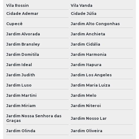
Vila Rossin
Vila Vanda
Revisão Automotiva SP
Cidade Ademar
Cidade Júlia
Revisão de Carro
Cupecê
Jardim Alto Congonhas
Revisão de Carros
Jardim Alvorada
Jardim Anchieta
Revisão Elétrica Automotiva
Jardim Bransley
Jardim Cidália
Revisão Preventiva Automotiva
Jardim Domitila
Jardim Harmonia
Revisão Veicular
Jardim Ideal
Jardim Itapura
Revisão Veicular em São Paulo
Jardim Judith
Jardim Los Angeles
Revisão Veicular em SP
Jardim Luso
Jardim Maria Luiza
Jardim Martini
Jardim Melo
Revisão Veicular na Avenida do Estado
Jardim Miriam
Jardim Niteroi
Revisão Veicular na Paulista
Jardim Nossa Senhora das
Revisão Veicular na Zona Leste
Jardim Nosso Lar
Graças
Revisão Veicular na Zona Norte
Jardim Olinda
Jardim Oliveira