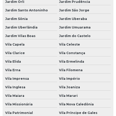
Revisão Veicular na Zona Oeste
Jardim Orli
Jardim Prudência
Revisão Veicular na Zona Sul
Jardim Santo Antoninho
Jardim São Jorge
Revisão Veicular no Morumbi
Jardim Sônia
Jardim Uberaba
Jardim Uberlândia
Jardim Umuarama
Suspensão para Carros
Jardim Vilas Boas
Jardim do Castelo
Suspensão a Ar Carro
Vila Capela
Vila Celeste
Suspensão a Ar de Carro
Vila Clarice
Vila Constança
Suspensão Carro
Vila Elida
Vila Ermelinda
Suspensão Carro Antigo
Vila Erna
Vila Filomena
Suspensão Carro de Arrancada
Vila Imprensa
Vila Império
Suspensão Carro de Corrida
Vila Inglesa
Vila Joaniza
Suspensão Carro Francês
Vila Maiara
Vila Marari
Suspensão Carro Importado
Vila Missionária
Vila Nova Caledônia
Suspensão Carro Manutenção
Vila Patrimonial
Vila Príncipe de Gales