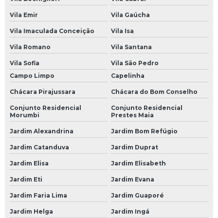
Borracharia 24 Horas na Avenida do Estado
Vila Emir
Vila Gaúcha
Borracharia 24 Horas na Paulista
Vila Imaculada Conceição
Vila Isa
Borracharia 24 Horas na Zona Leste
Vila Romano
Vila Santana
Borracharia 24 Horas na Zona Norte
Vila Sofia
Vila São Pedro
Borracharia 24 Horas na Zona Oeste
Campo Limpo
Capelinha
Borracharia 24 Horas na Zona Sul
Chácara Pirajussara
Chácara do Bom Conselho
Borracharia 24 Horas no Morumbi
Conjunto Residencial
Conjunto Residencial
Morumbi
Prestes Maia
Borracharia 24 Horas SP
Jardim Alexandrina
Jardim Bom Refúgio
Borracheiro 24 Horas
Jardim Catanduva
Jardim Duprat
Borracheiro 24 Horas SP
Jardim Elisa
Jardim Elisabeth
Mecânicas Automotivas
Jardim Eti
Jardim Evana
Centro Automotivo
Jardim Faria Lima
Jardim Guaporé
Mecânica Automotiva
Jardim Helga
Jardim Ingá