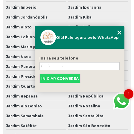
Suspensão para Carro Antigo
Jardim Império
Jardim Iporanga
Suspensão para Carro Blindado
Jardim Jordanópolis
Jardim Kika
Suspensão para Carro de Arrancada
Jardim Kioto
Jardim Lallo
Suspensão para Carro Francês
Jardim Leblon
Jardim Marcel
Olá! Fale agora pelo WhatsApp
Suspensão para Carro Popular
Jardim Maringá
Jardim Mália
Jardim Nizia
Jardim Orion
Suspensão Pneumática Carro
Insira seu telefone
Jardim Panorama
Jardim Pouso Alegre
Suspensão Pneumática de Carro
Jardim Presidente
Jardim Primavera
Suspensão Pneumática para Carro
INICIAR CONVERSA
Jardim Quarto Centenário
Jardim Regis
Troca de óleos
1
Jardim Represa
Jardim República
Troca de óleo
Jardim Rio Bonito
Jardim Rosalina
Troca de óleo 24 Horas
Jardim Samambaia
Jardim Santa Rita
Troca de óleo a Domicilio
Jardim Satélite
Jardim São Benedito
Troca de óleo a Vacuo