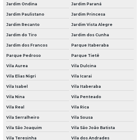
Jardim Ondina
Jardim Paraná
Empresa de Bateria de Caminhão 180 Amperes
Jardim Paulistano
Jardim Princesa
Empresa de Bateria de Caminhão Moura
Jardim Recanto
Jardim Vista Alegre
Empresa de Bateria Moura de Caminhão
Jardim do Tiro
Jardim dos Cunha
Empresa de Bateria Moura para Caminhão
Jardim dos Francos
Parque Itaberaba
Empresa de Bateria para Caminhão
Parque Pedroso
Parque Tietê
Empresa de Bateria para Caminhão 150 Amperes
Vila Aurea
Vila Dulcina
Loja de Bateria 150 Amperes para Caminhão
Vila Elias Nigri
Vila Icarai
Loja de Bateria Caminhão
Vila Isabel
Vila Itaberaba
Loja de Bateria de 150 Amperes para Caminhão
Vila Nina
Vila Penteado
Loja de Bateria de Caminhão 150 Amperes
Vila Real
Vila Rica
Loja de Bateria de Caminhão 180 Amperes
Vila Serralheiro
Vila Sousa
Loja de Bateria de Caminhão Moura
Vila São Joaquim
Vila São João Batista
Loja de Bateria Moura de Caminhão
Vila Teresinha
Vila dos Andrades