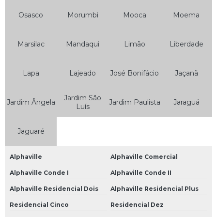
Bateria de Moto Heliar
Osasco
Morumbi
Mooca
Moema
Bateria Heliar de Moto
Bateria Heliar para Moto
Marsilac
Mandaqui
Limão
Liberdade
Bateria Moto
Lapa
Lajeado
José Bonifácio
Jaçanã
Bateria Moto 10ah
Bateria Moto 12ah
Jardim São
Jardim Ângela
Jardim Paulista
Jaraguá
Luís
Bateria Moto 150
Bateria Moto 5ah
Jaguaré
Bateria Moto 6 Amperes
Alphaville
Alphaville Comercial
Bateria Moto 6a
Alphaville Conde I
Alphaville Conde II
Bateria Moto 6ah
Alphaville Residencial Dois
Alphaville Residencial Plus
Bateria Moto 7 Amperes
Residencial Cinco
Residencial Dez
Bateria Moto 8ah