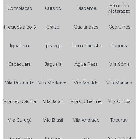
Serviço de Auto Socorro 24 Horas
Ermelino
Consolação
Cursino
Diadema
Matarazzo
Serviço de Auto Socorro Borracharia
Serviço de Auto Socorro de Carro
Freguesia do ó
Grajaú
Guaianases
Guarulhos
Serviço de Auto Socorro de Moto
Serviço de Auto Socorro e Guincho 24hrs
Iguatemi
Ipiranga
Itaim Paulista
Itaquera
Serviço de Auto Socorro e Mecânica
Jabaquara
Jaguara
Água Rasa
Vila Sônia
Serviço de Auto Socorro Elétrico
Serviço de Auto Socorro Express
Vila Prudente
Vila Medeiros
Vila Matilde
Vila Mariana
Serviço de Auto Socorro Guincho
Serviço de Auto Socorro Moto
Vila Leopoldina
Vila Jacuí
Vila Guilherme
Vila Olinda
Serviço de Auto Socorro para Motos
Vila Curuçá
Vila Brasil
Vila Andrade
Tucuruvi
Serviço de Guincho Auto Socorro
Serviço de Guincho Auto Socorro 24 Horas
Tremembé
Tatuapé
Sé
São Rafael