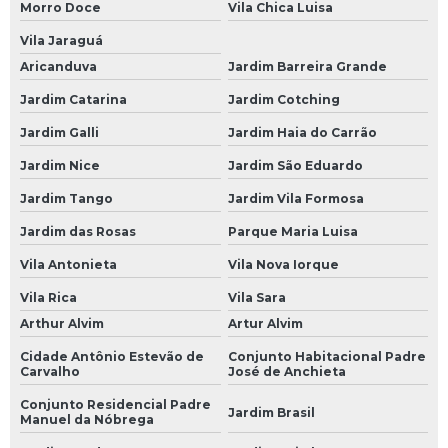
Morro Doce
Vila Chica Luisa
Bateria Moura 48 Amperes
Vila Jaraguá
Bateria Moura 50 Amperes
Aricanduva
Jardim Barreira Grande
Bateria Moura 60
Jardim Catarina
Jardim Cotching
Jardim Galli
Jardim Haia do Carrão
Bateria Moura 60 a
Jardim Nice
Jardim São Eduardo
Bateria Moura 60 Amperes
Jardim Tango
Jardim Vila Formosa
Bateria Moura 60 Ap
Jardim das Rosas
Parque Maria Luisa
Bateria Moura 60a
Vila Antonieta
Vila Nova Iorque
Bateria Moura 60ah
Vila Rica
Vila Sara
Bateria Moura 60h
Arthur Alvim
Artur Alvim
Bateria Moura 70
Cidade Antônio Estevão de
Conjunto Habitacional Padre
Carvalho
José de Anchieta
Bateria Moura 70 Amperes
Conjunto Residencial Padre
Jardim Brasil
Bateria Moura 70a
Manuel da Nóbrega