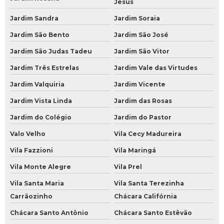
Jesus
Oficina Mecânica 24 Horas
Jardim Sandra
Jardim Soraia
Oficina Mecânica 24 Horas em SP
Jardim São Bento
Jardim São José
Oficinas de Mecânica 24 Horas
Jardim São Judas Tadeu
Jardim São Vitor
Serviço de Mecânica 24 Horas
Jardim Três Estrelas
Jardim Vale das Virtudes
Serviços de Mecânica 24 Horas
Jardim Valquiria
Jardim Vicente
Socorro Mecânico 24 Horas
Jardim Vista Linda
Jardim das Rosas
Socorro Mecânico 24 Horas SP
Jardim do Colégio
Jardim do Pastor
Oficinas Mecânicas a Domicílio
Valo Velho
Vila Cecy Madureira
Mecânica a Domicílio
Vila Fazzioni
Vila Maringá
Mecânico a Domicílio
Vila Monte Alegre
Vila Prel
Mecânico a Domicílio em São Paulo
Vila Santa Maria
Vila Santa Terezinha
Carrãozinho
Chácara Califórnia
Mecânico a Domicílio em SP
Chácara Santo Antônio
Chácara Santo Estêvão
Mecânico a Domicílio na Avenida do Estado