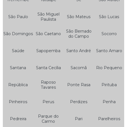
Bateria para Motos
Bateria 12v 5ah Moto
São Miguel
São Paulo
São Mateus
São Lucas
Paulista
Bateria 7ah Moto
São Bernado
Bateria da Moto
São Domingos
São Caetano
Socorro
do Campo
Bateria de Gel Moto
Saúde
Sapopemba
Santo André
Santo Amaro
Bateria de Moto
Bateria de Moto 125
Santana
Santa Cecília
Sacomã
Rio Pequeno
Bateria de Moto 150
Bateria de Moto 160
Raposo
República
Ponte Rasa
Pirituba
Tavares
Bateria de Moto 5 Amperes
Pinheiros
Perus
Perdizes
Penha
Bateria de Moto 6 Amperes
Bateria de Moto 6ah
Parque do
Pedreira
Pari
Parelheiros
Carmo
Bateria de Moto 7ah