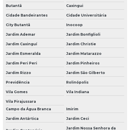
Butantã
Caxingui
Loja de Bateria Moura para Caminhão
Cidade Bandeirantes
Cidade Universitária
Loja de Bateria para Caminhão
City Butantã
Inocoop
Loja de Bateria para Caminhão 150 Amperes
Jardim Ademar
Jardim Bonfiglioli
Baterias para Carro
Jardim Caxinguí
Jardim Christie
Bateria 60 Amperes Carro
Jardim Esmeralda
Jardim Matarazzo
Bateria Carro
Jardim Peri Peri
Jardim Pinheiros
Bateria Carro 60
Jardim Rizzo
Jardim São Gilberto
Bateria Carro 60a
Previdência
Rolinópolis
Bateria Carro 60ah
Vila Gomes
Vila Indiana
Bateria Carro Heliar
Vila Pirajussara
Bateria Carro Moura
Campo da Água Branca
Imirim
Bateria de Carro
Jardim Antártica
Jardim Ceci
Jardim Nossa Senhora da
Bateria de Carro 45