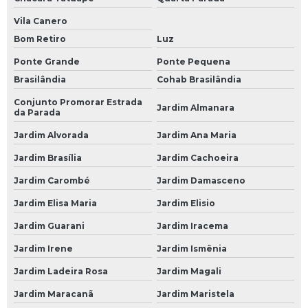
Bateria Caminhão
Vila Canero
Bateria de 150 Amperes para Caminhão
Bom Retiro
Luz
Bateria de Caminhão 150 Amperes
Ponte Grande
Ponte Pequena
Bateria de Caminhão 180 Amperes
Brasilândia
Cohab Brasilândia
Bateria de Caminhão Moura
Conjunto Promorar Estrada
Jardim Almanara
da Parada
Bateria Moura de Caminhão
Jardim Alvorada
Jardim Ana Maria
Bateria Moura para Caminhão
Jardim Brasília
Jardim Cachoeira
Bateria para Caminhão
Jardim Carombé
Jardim Damasceno
Bateria para Caminhão 150 Amperes
Jardim Elisa Maria
Jardim Elisio
Empresa de Bateria 150 Amperes para Caminhão
Jardim Guarani
Jardim Iracema
Empresa de Bateria Caminhão
Jardim Irene
Jardim Ismênia
Empresa de Bateria de 150 Amperes para Caminhão
Jardim Ladeira Rosa
Jardim Magali
Jardim Maracanã
Jardim Maristela
Empresa de Bateria de Caminhão 150 Amperes