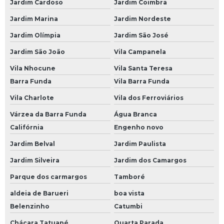
Bateria Moura 70ah
Jardim Cardoso
Jardim Coimbra
Bateria Moura 75
Jardim Marina
Jardim Nordeste
Jardim Olímpia
Jardim São José
Bateria Moura 75 Amperes
Jardim São João
Vila Campanela
Bateria Moura 80
Vila Nhocune
Vila Santa Teresa
Bateria Moura 80 Amperes
Barra Funda
Vila Barra Funda
Bateria Moura 90 Amperes
Vila Charlote
Vila dos Ferroviários
Bateria Moura de 60
Várzea da Barra Funda
Água Branca
Bateria Moura de 60 Amperes
Califórnia
Engenho novo
Bateria Moura Estacionária
Jardim Belval
Jardim Paulista
Bateria Moura Moto
Jardim Silveira
Jardim dos Camargos
Bateria para Carro Moura
Parque dos carmargos
Tamboré
Baterias para Caminhão
aldeia de Barueri
boa vista
Belenzinho
Catumbi
Bateria 150 Amperes para Caminhão
Chácara Tatuapé
Quarta Parada