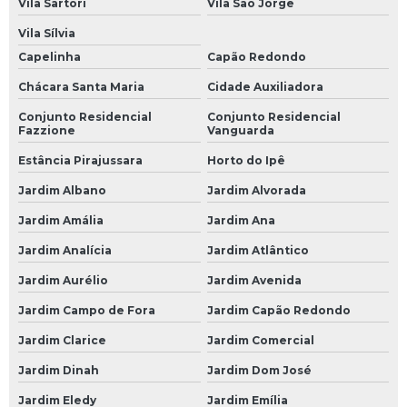
Oficina Mecânica e Elétrica
Vila Sartori
Vila São Jorge
Oficina Mecânica Elétrica
Vila Sílvia
Capelinha
Capão Redondo
Oficina Mecânica Elétrica Carros
Chácara Santa Maria
Cidade Auxiliadora
Oficina Mecânica Especializada em Câmbio Automático
Conjunto Residencial
Conjunto Residencial
Oficina Mecânica Ford
Fazzione
Vanguarda
Oficina Mecânica Hyundai
Estância Pirajussara
Horto do Ipê
Jardim Albano
Jardim Alvorada
Oficina Mecânica Injeção Eletrônica
Jardim Amália
Jardim Ana
Oficina Mecânica Mercedes Benz
Jardim Analícia
Jardim Atlântico
Oficina Mecânica Motos
Jardim Aurélio
Jardim Avenida
Oficina Mecânica Peugeot
Jardim Campo de Fora
Jardim Capão Redondo
Oficina Mecânica Renault
Jardim Clarice
Jardim Comercial
Oficina Mecânica Suspensão
Jardim Dinah
Jardim Dom José
Oficina Mecânica Volkswagen
Jardim Eledy
Jardim Emília