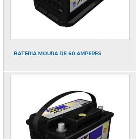
Auto Elétrica Bombas
Auto Elétrica Caminhão
Auto Elétrica Carro
Auto Elétrica de Caminhão
Auto Elétrica de Carro
BATERIA MOURA DE 60 AMPERES
Auto Elétrica e Ar Condicionado
Auto Elétrica e Mecânica
Auto Elétrica e Oficina Mecânica
Auto Elétrica Especializada em Peugeot
Auto Elétrica Injeção Eletronica
Auto Elétrica Mecânica
Auto Elétrica para Ar Condicionado
Auto Elétrica para Caminhão