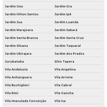
Borracharia 24 Horas
Jardim Gea
Jardim Gra
Borracharia 24 Horas em São Paulo
Jardim Hilton Santos
Jardim Ipê
Borracharia 24 Horas em SP
Jardim Jua
Jardim Luanda
Borracharia 24 Horas na Avenida do Estado
Jardim Marajoara
Jardim Sabará
Borracharia 24 Horas na Paulista
Jardim Santa Branca
Jardim Santa Cruz
Borracharia 24 Horas na Zona Leste
Jardim Silvana
Jardim Taquaral
Borracharia 24 Horas na Zona Norte
Jardim Ubirajara
Jardim dos Prados
Borracharia 24 Horas na Zona Oeste
Jurubatuba
Sítio Tapera
Borracharia 24 Horas na Zona Sul
Vila Andaluzia
Vila Angelina
Borracharia 24 Horas no Morumbi
Vila Anhanguera
Vila Arriete
Borracharia 24 Horas SP
Vila Bochiglieri
Vila Cabral
Vila Emir
Vila Gaúcha
Borracheiro 24 Horas
Vila Imaculada Conceição
Vila Isa
Borracheiro 24 Horas SP