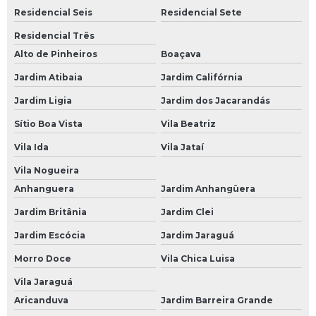
Residencial Seis
Residencial Sete
Bateria Moura 100
Residencial Três
Bateria Moura 100ah
Alto de Pinheiros
Boaçava
Bateria Moura 150
Jardim Atibaia
Jardim Califórnia
Bateria Moura 48 Amperes
Jardim Ligia
Jardim dos Jacarandás
Bateria Moura 50 Amperes
Sítio Boa Vista
Vila Beatriz
Bateria Moura 60
Vila Ida
Vila Jataí
Bateria Moura 60 a
Vila Nogueira
Anhanguera
Jardim Anhangüera
Bateria Moura 60 Amperes
Jardim Britânia
Jardim Clei
Bateria Moura 60 Ap
Jardim Escócia
Jardim Jaraguá
Bateria Moura 60a
Morro Doce
Vila Chica Luisa
Bateria Moura 60ah
Vila Jaraguá
Bateria Moura 60h
Aricanduva
Jardim Barreira Grande
Bateria Moura 70