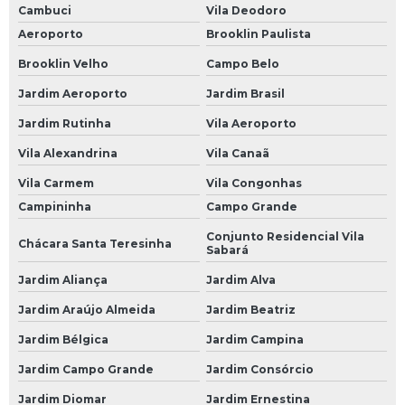
Cambuci
Vila Deodoro
Bateria de Carro de 60 Amperes
Aeroporto
Brooklin Paulista
Bateria de Gel para Carro
Brooklin Velho
Campo Belo
Bateria do Carro
Jardim Aeroporto
Jardim Brasil
Jardim Rutinha
Vila Aeroporto
Bateria Heliar Carro
Vila Alexandrina
Vila Canaã
Bateria Moura Carro
Vila Carmem
Vila Congonhas
Bateria Moura de Carro
Campininha
Campo Grande
Bateria Moura para Carro
Conjunto Residencial Vila
Chácara Santa Teresinha
Sabará
Bateria para Carro
Jardim Aliança
Jardim Alva
Bateria para Carro 60
Jardim Araújo Almeida
Jardim Beatriz
Bateria para Carro 60 Amperes
Jardim Bélgica
Jardim Campina
Bateria para Carro Heliar
Jardim Campo Grande
Jardim Consórcio
Borracharias 24 Horas
Jardim Diomar
Jardim Ernestina