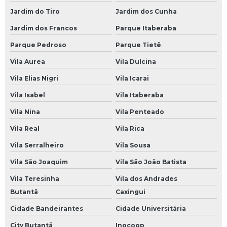
Loja de Bateria de Caminhão 180 Amperes
Jardim do Tiro
Jardim dos Cunha
Loja de Bateria de Caminhão Moura
Jardim dos Francos
Parque Itaberaba
Parque Pedroso
Parque Tietê
Loja de Bateria Moura de Caminhão
Vila Aurea
Vila Dulcina
Loja de Bateria Moura para Caminhão
Vila Elias Nigri
Vila Icarai
Loja de Bateria para Caminhão
Vila Isabel
Vila Itaberaba
Loja de Bateria para Caminhão 150 Amperes
Vila Nina
Vila Penteado
Baterias para Carro
Vila Real
Vila Rica
Bateria 60 Amperes Carro
Vila Serralheiro
Vila Sousa
Bateria Carro
Vila São Joaquim
Vila São João Batista
Bateria Carro 60
Vila Teresinha
Vila dos Andrades
Bateria Carro 60a
Butantã
Caxingui
Bateria Carro 60ah
Cidade Bandeirantes
Cidade Universitária
Bateria Carro Heliar
City Butantã
Inocoop