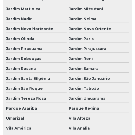
Mecânica Carros
Jardim Martinica
Jardim Mitsutani
Mecânica de Automóveis
Jardim Nadir
Jardim Nelma
Mecânica de Autos
Jardim Novo Horizonte
Jardim Novo Oriente
Mecânica de Carros
Jardim Olinda
Jardim Paris
Mecânica de Motores
Jardim Piracuama
Jardim Pirajussara
Mecânica em Geral
Jardim Rebouças
Jardim Roni
Jardim Rosana
Jardim Samara
Mecânico Automotivo
Jardim Santa Efigênia
Jardim São Januário
Mecânico de Automóveis
Jardim São Roque
Jardim Taboão
Mecânico de Carros
Jardim Tereza Rosa
Jardim Umuarama
Oficina Mecânica Automotiva
Parque Arariba
Parque Regina
Oficinas Mecânicas
Umarizal
Vila Alteza
Oficina de Mecânica
Vila América
Vila Analia
Oficina Mecânica