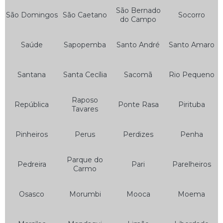
Bateria de Moto 6 Amperes
São Bernado
São Domingos
São Caetano
Socorro
do Campo
Bateria de Moto 6ah
Bateria de Moto 7ah
Saúde
Sapopemba
Santo André
Santo Amaro
Bateria de Moto Heliar
Santana
Santa Cecília
Sacomã
Rio Pequeno
Bateria Heliar de Moto
Bateria Heliar para Moto
Raposo
República
Ponte Rasa
Pirituba
Tavares
Bateria Moto
Bateria Moto 10ah
Pinheiros
Perus
Perdizes
Penha
Bateria Moto 12ah
Parque do
Bateria Moto 150
Pedreira
Pari
Parelheiros
Carmo
Bateria Moto 5ah
Osasco
Morumbi
Mooca
Moema
Bateria Moto 6 Amperes
Bateria Moto 6a