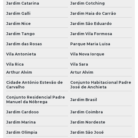
Jardim Catarina
Jardim Cotching
Bateria Moura 70 Amperes
Jardim Galli
Jardim Haia do Carrão
Bateria Moura 70a
Jardim Nice
Jardim São Eduardo
Bateria Moura 70ah
Jardim Tango
Jardim Vila Formosa
Bateria Moura 75
Jardim das Rosas
Parque Maria Luisa
Bateria Moura 75 Amperes
Vila Antonieta
Vila Nova Iorque
Bateria Moura 80
Vila Rica
Vila Sara
Arthur Alvim
Artur Alvim
Bateria Moura 80 Amperes
Cidade Antônio Estevão de
Conjunto Habitacional Padre
Bateria Moura 90 Amperes
Carvalho
José de Anchieta
Bateria Moura de 60
Conjunto Residencial Padre
Jardim Brasil
Manuel da Nóbrega
Bateria Moura de 60 Amperes
Jardim Cardoso
Jardim Coimbra
Bateria Moura Estacionária
Jardim Marina
Jardim Nordeste
Bateria Moura Moto
Jardim Olímpia
Jardim São José