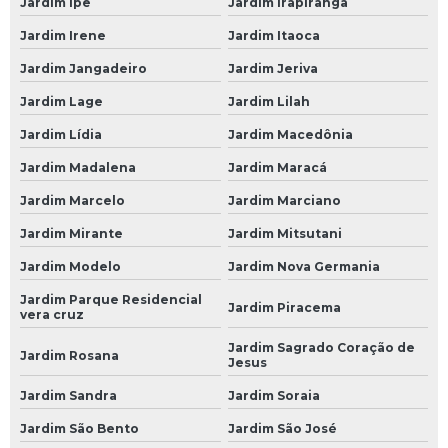
Jardim Ipê
Jardim Irapiranga
Mecânico 24 Horas na Zona Sul
Jardim Irene
Jardim Itaoca
Mecânico 24 Horas no Morumbi
Jardim Jangadeiro
Jardim Jeriva
Mecânico 24 Horas SP Zona Norte
Jardim Lage
Jardim Lilah
Oficina Mecânica 24 Horas
Jardim Lídia
Jardim Macedônia
Oficina Mecânica 24 Horas em SP
Jardim Madalena
Jardim Maracá
Oficinas de Mecânica 24 Horas
Jardim Marcelo
Jardim Marciano
Serviço de Mecânica 24 Horas
Jardim Mirante
Jardim Mitsutani
Serviços de Mecânica 24 Horas
Jardim Modelo
Jardim Nova Germania
Socorro Mecânico 24 Horas
Jardim Parque Residencial
Jardim Piracema
vera cruz
Socorro Mecânico 24 Horas SP
Jardim Sagrado Coração de
Jardim Rosana
Oficinas Mecânicas a Domicílio
Jesus
Jardim Sandra
Jardim Soraia
Mecânica a Domicílio
Jardim São Bento
Jardim São José
Mecânico a Domicílio