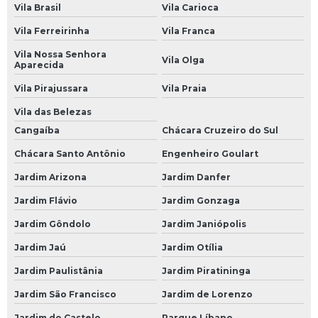
Vila Brasil
Vila Carioca
Oficina Mecânica 24 Horas Automotiva
Vila Ferreirinha
Vila Franca
Oficina Mecânica 24h
Vila Nossa Senhora
Vila Olga
Aparecida
Oficina Mecânica Aberta
Vila Pirajussara
Vila Praia
Oficina Mecânica Aberta Agora
Vila das Belezas
Oficina Mecânica Alinhamento e Balanceamento
Cangaíba
Chácara Cruzeiro do Sul
Oficina Mecânica Ar Condicionado
Chácara Santo Antônio
Engenheiro Goulart
Oficina Mecânica Automotiva 24 Horas
Jardim Arizona
Jardim Danfer
Oficina Mecânica Câmbio Automático
Jardim Flávio
Jardim Gonzaga
Oficina Mecânica Carros
Jardim Gôndolo
Jardim Janiópolis
Oficina Mecânica Chevrolet
Jardim Jaú
Jardim Otília
Oficina Mecânica de Ar Condicionado Automotivo
Jardim Paulistânia
Jardim Piratininga
Oficina Mecânica de Automóveis
Jardim São Francisco
Jardim de Lorenzo
Oficina Mecânica de Carros
Jardim do Castelo
Parque Líbano