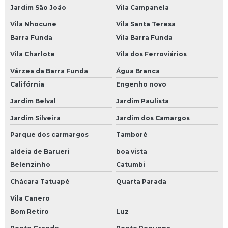
Bateria para Carro Moura
Jardim São João
Vila Campanela
Baterias para Caminhão
Vila Nhocune
Vila Santa Teresa
Barra Funda
Vila Barra Funda
Bateria 150 Amperes para Caminhão
Vila Charlote
Vila dos Ferroviários
Bateria Caminhão
Várzea da Barra Funda
Água Branca
Bateria de 150 Amperes para Caminhão
Califórnia
Engenho novo
Bateria de Caminhão 150 Amperes
Jardim Belval
Jardim Paulista
Bateria de Caminhão 180 Amperes
Jardim Silveira
Jardim dos Camargos
Bateria de Caminhão Moura
Parque dos carmargos
Tamboré
Bateria Moura de Caminhão
aldeia de Barueri
boa vista
Bateria Moura para Caminhão
Belenzinho
Catumbi
Bateria para Caminhão
Chácara Tatuapé
Quarta Parada
Vila Canero
Bateria para Caminhão 150 Amperes
Bom Retiro
Luz
Empresa de Bateria 150 Amperes para Caminhão