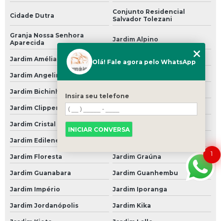
Suspensão Hidráulica para Carro de Luxo
Conjunto Residencial
Cidade Dutra
Salvador Tolezani
Suspensão Hidráulica para Carro Popular
Granja Nossa Senhora
Jardim Alpino
Suspensão para Carro
Aparecida
Suspensão para Carro Antigo
Jardim Amélia
Jardim Ana Lúcia
Olá! Fale agora pelo WhatsApp
Suspensão para Carro Blindado
Jardim Angelina
Jardim Beatriz
Jardim Bichinhos
Jardim Bonito
Suspensão para Carro de Arrancada
Insira seu telefone
Jardim Clipper
Jardim Colonial
Suspensão para Carro Francês
Jardim Cristal
Jardim Cruzeiro
Suspensão para Carro Popular
INICIAR CONVERSA
Jardim Edilene
Jardim Edith
Suspensão Pneumática Carro
1
Jardim Floresta
Jardim Graúna
Suspensão Pneumática de Carro
Jardim Guanabara
Jardim Guanhembu
Suspensão Pneumática para Carro
Jardim Império
Jardim Iporanga
Troca de óleos
Jardim Jordanópolis
Jardim Kika
Troca de óleo