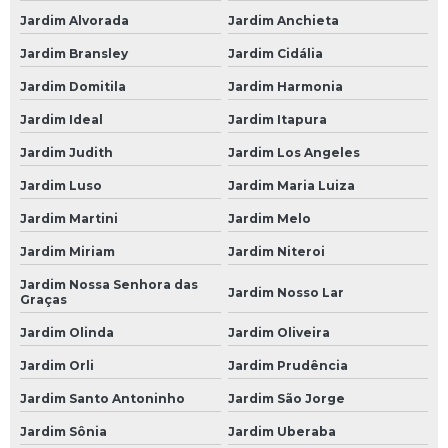
Jardim Alvorada
Jardim Anchieta
Revisão Veicular na Zona Leste
Jardim Bransley
Jardim Cidália
Revisão Veicular na Zona Norte
Jardim Domitila
Jardim Harmonia
Revisão Veicular na Zona Oeste
Jardim Ideal
Jardim Itapura
Revisão Veicular na Zona Sul
Jardim Judith
Jardim Los Angeles
Revisão Veicular no Morumbi
Jardim Luso
Jardim Maria Luiza
Suspensão para Carros
Jardim Martini
Jardim Melo
Suspensão a Ar Carro
Jardim Miriam
Jardim Niteroi
Suspensão a Ar de Carro
Jardim Nossa Senhora das
Jardim Nosso Lar
Graças
Suspensão Carro
Jardim Olinda
Jardim Oliveira
Suspensão Carro Antigo
Jardim Orli
Jardim Prudência
Suspensão Carro de Arrancada
Jardim Santo Antoninho
Jardim São Jorge
Suspensão Carro de Corrida
Jardim Sônia
Jardim Uberaba