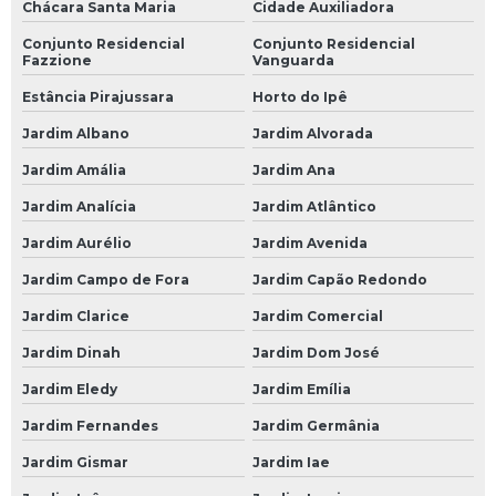
Oficina Mecânica Renault
Chácara Santa Maria
Cidade Auxiliadora
Conjunto Residencial
Conjunto Residencial
Oficina Mecânica Suspensão
Fazzione
Vanguarda
Oficina Mecânica Volkswagen
Estância Pirajussara
Horto do Ipê
Oficinas Mecânicas 24 Horas
Jardim Albano
Jardim Alvorada
Mecânica 24 Horas
Jardim Amália
Jardim Ana
Mecânica 24 Horas SP
Jardim Analícia
Jardim Atlântico
Mecânico 24 Horas
Jardim Aurélio
Jardim Avenida
Mecânico 24 Horas em São Paulo
Jardim Campo de Fora
Jardim Capão Redondo
Mecânico 24 Horas em SP
Jardim Clarice
Jardim Comercial
Jardim Dinah
Jardim Dom José
Mecânico 24 Horas na Avenida do Estado
Jardim Eledy
Jardim Emília
Mecânico 24 Horas na Paulista
Jardim Fernandes
Jardim Germânia
Mecânico 24 Horas na Zona Leste
Jardim Gismar
Jardim Iae
Mecânico 24 Horas na Zona Oeste