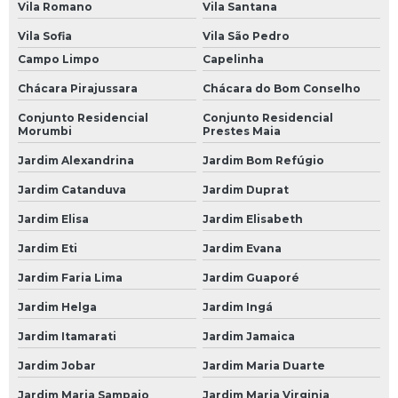
Vila Romano
Vila Santana
Mecânicas Automotivas
Vila Sofia
Vila São Pedro
Centro Automotivo
Campo Limpo
Capelinha
Mecânica Automotiva
Chácara Pirajussara
Chácara do Bom Conselho
Mecânica Automotiva em São Paulo
Conjunto Residencial
Conjunto Residencial
Morumbi
Prestes Maia
Mecânica Automotiva em SP
Jardim Alexandrina
Jardim Bom Refúgio
Mecânica Automotiva na Avenida do Estado
Jardim Catanduva
Jardim Duprat
Mecânica Automotiva na Paulista
Jardim Elisa
Jardim Elisabeth
Mecânica Automotiva na Zona Leste
Jardim Eti
Jardim Evana
Mecânica Automotiva na Zona Norte
Jardim Faria Lima
Jardim Guaporé
Mecânica Automotiva na Zona Oeste
Jardim Helga
Jardim Ingá
Mecânica Automotiva na Zona Sul
Jardim Itamarati
Jardim Jamaica
Mecânica Automotiva no Morumbi
Jardim Jobar
Jardim Maria Duarte
Mecânica Automóvel
Jardim Maria Sampaio
Jardim Maria Virginia