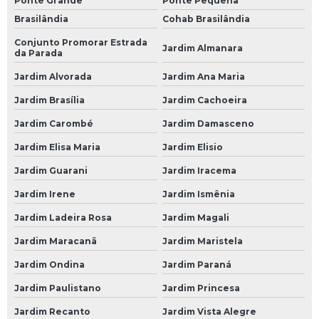
Ponte Grande
Ponte Pequena
Empresa de Bateria Caminhão
Brasilândia
Cohab Brasilândia
Empresa de Bateria de 150 Amperes para Caminhão
Conjunto Promorar Estrada
Jardim Almanara
da Parada
Empresa de Bateria de Caminhão 150 Amperes
Jardim Alvorada
Jardim Ana Maria
Empresa de Bateria de Caminhão 180 Amperes
Jardim Brasília
Jardim Cachoeira
Empresa de Bateria de Caminhão Moura
Jardim Carombé
Jardim Damasceno
Empresa de Bateria Moura de Caminhão
Jardim Elisa Maria
Jardim Elisio
Empresa de Bateria Moura para Caminhão
Jardim Guarani
Jardim Iracema
Empresa de Bateria para Caminhão
Jardim Irene
Jardim Ismênia
Empresa de Bateria para Caminhão 150 Amperes
Jardim Ladeira Rosa
Jardim Magali
Loja de Bateria 150 Amperes para Caminhão
Jardim Maracanã
Jardim Maristela
Loja de Bateria Caminhão
Jardim Ondina
Jardim Paraná
Loja de Bateria de 150 Amperes para Caminhão
Jardim Paulistano
Jardim Princesa
Loja de Bateria de Caminhão 150 Amperes
Jardim Recanto
Jardim Vista Alegre