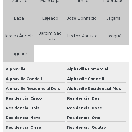
Marsilac
Mandaqui
Limão
Liberdade
Bateria Moto 6ah
Bateria Moto 7 Amperes
Lapa
Lajeado
José Bonifácio
Jaçanã
Bateria Moto 8ah
Jardim São
Jardim Ângela
Jardim Paulista
Jaraguá
Bateria Moto Heliar
Luís
Bateria Moura de Moto
Jaguaré
Bateria Moura para Moto
Bateria para Moto
Alphaville
Alphaville Comercial
Bateria para Moto Moura
Alphaville Conde I
Alphaville Conde II
Baterias Moura
Alphaville Residencial Dois
Alphaville Residencial Plus
Residencial Cinco
Residencial Dez
Bateria de Carro Moura
Residencial Dois
Residencial Doze
Bateria de Moto Moura
Residencial Nove
Residencial Oito
Bateria Estacionária Moura
Residencial Onze
Residencial Quatro
Bateria Moura