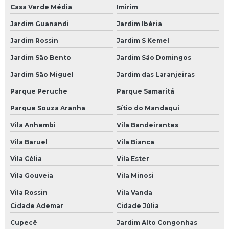
Casa Verde Média
Imirim
Revisões Veiculares
Jardim Guanandi
Jardim Ibéria
Revisão Automotiva
Jardim Rossin
Jardim S Kemel
Revisão Automotiva Preço
Jardim São Bento
Jardim São Domingos
Revisão Automotiva SP
Jardim São Miguel
Jardim das Laranjeiras
Revisão de Carro
Parque Peruche
Parque Samaritá
Revisão de Carros
Parque Souza Aranha
Sítio do Mandaqui
Revisão Elétrica Automotiva
Vila Anhembi
Vila Bandeirantes
Revisão Preventiva Automotiva
Vila Baruel
Vila Bianca
Revisão Veicular
Vila Célia
Vila Ester
Revisão Veicular em São Paulo
Vila Gouveia
Vila Minosi
Revisão Veicular em SP
Vila Rossin
Vila Vanda
Cidade Ademar
Cidade Júlia
Revisão Veicular na Avenida do Estado
Cupecê
Jardim Alto Congonhas
Revisão Veicular na Paulista