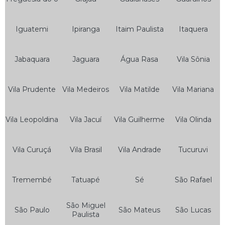
Serviço de Auto Socorro para Motos
Serviço de Guincho Auto Socorro
Iguatemi
Ipiranga
Itaim Paulista
Itaquera
Serviço de Guincho Auto Socorro 24 Horas
Bateria para Motos
Jabaquara
Jaguara
Água Rasa
Vila Sônia
Bateria 12v 5ah Moto
Vila Prudente
Vila Medeiros
Vila Matilde
Vila Mariana
Bateria 7ah Moto
Bateria da Moto
Vila Leopoldina
Vila Jacuí
Vila Guilherme
Vila Olinda
Bateria de Gel Moto
Bateria de Moto
Vila Curuçá
Vila Brasil
Vila Andrade
Tucuruvi
Bateria de Moto 125
Bateria de Moto 150
Tremembé
Tatuapé
Sé
São Rafael
Bateria de Moto 160
São Miguel
São Paulo
São Mateus
São Lucas
Bateria de Moto 5 Amperes
Paulista