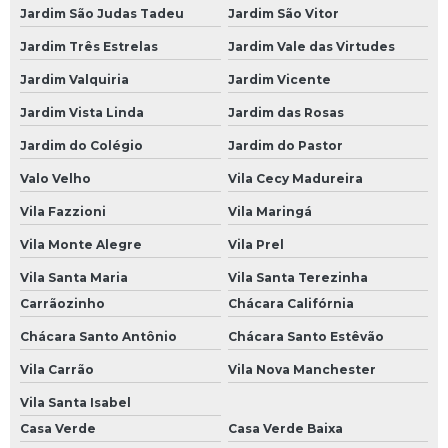
Jardim São Judas Tadeu
Jardim São Vitor
Mecânico a Domicílio em São Paulo
Jardim Três Estrelas
Jardim Vale das Virtudes
Mecânico a Domicílio em SP
Jardim Valquiria
Jardim Vicente
Mecânico a Domicílio na Avenida do Estado
Jardim Vista Linda
Jardim das Rosas
Mecânico a Domicílio na Paulista
Jardim do Colégio
Jardim do Pastor
Mecânico a Domicílio na Zona Leste
Valo Velho
Vila Cecy Madureira
Mecânico a Domicílio na Zona Norte
Vila Fazzioni
Vila Maringá
Mecânico a Domicílio na Zona Oeste
Vila Monte Alegre
Vila Prel
Mecânico a Domicílio na Zona Sul
Vila Santa Maria
Vila Santa Terezinha
Mecânico a Domicílio no Morumbi
Carrãozinho
Chácara Califórnia
Mecânico a Domicílio SP
Chácara Santo Antônio
Chácara Santo Estêvão
Oficina Mecânica a Domicílio
Vila Carrão
Vila Nova Manchester
Vila Santa Isabel
Oficina Mecânica em Domicílio
Casa Verde
Casa Verde Baixa
Serviço Mecânica a Domicílio