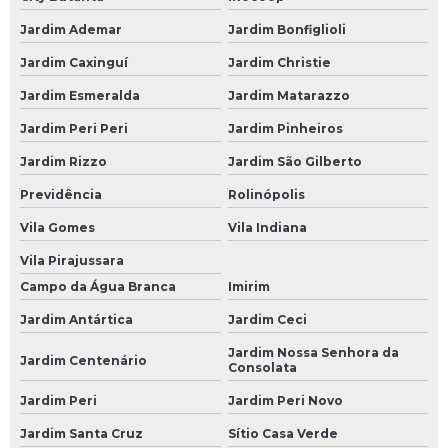
Bateria Carro Moura
Jardim Ademar
Jardim Bonfiglioli
Bateria de Carro
Jardim Caxinguí
Jardim Christie
Jardim Esmeralda
Jardim Matarazzo
Bateria de Carro 45
Jardim Peri Peri
Jardim Pinheiros
Bateria de Carro 45 Amperes
Jardim Rizzo
Jardim São Gilberto
Bateria de Carro 50 Amperes
Previdência
Rolinópolis
Bateria de Carro 60
Vila Gomes
Vila Indiana
Bateria de Carro 60 Ah
Vila Pirajussara
Bateria de Carro 60 Amp
Campo da Água Branca
Imirim
Bateria de Carro 60 Amperes
Jardim Antártica
Jardim Ceci
Bateria de Carro 60a
Jardim Nossa Senhora da
Jardim Centenário
Consolata
Bateria de Carro 60ah
Jardim Peri
Jardim Peri Novo
Bateria de Carro 70
Jardim Santa Cruz
Sítio Casa Verde
Bateria de Carro 70 Amperes