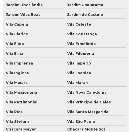
Suspensão Carro Francês
Jardim Uberlândia
Jardim Umuarama
Suspensão Carro Importado
Jardim Vilas Boas
Jardim do Castelo
Suspensão Carro Manutenção
Vila Capela
Vila Celeste
Suspensão Carro Popular
Vila Clarice
Vila Constança
Suspensão de Carro
Vila Elida
Vila Ermelinda
Suspensão de Carro Francês
Vila Erna
Vila Filomena
Vila Imprensa
Vila Império
Suspensão de um Carro
Vila Inglesa
Vila Joaniza
Suspensão do Carro
Vila Maiara
Vila Marari
Suspensão Hidráulica Carro
Vila Missionária
Vila Nova Caledônia
Suspensão Hidráulica Carro Importado
Vila Patrimonial
Vila Príncipe de Gales
Suspensão Hidráulica de Carro
Vila Rica
Vila Santa Margarida
Suspensão Hidráulica de Carro Importado
Vila Stefani
Vila São Paulo
Suspensão Hidráulica para Carro
Chácara Meyer
Chácara Monte Sol