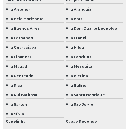
Vila Antenor
Vila Araguaia
Oficina Mecânica de Motos
Vila Belo Horizonte
Vila Brasil
Oficina Mecânica Direção Hidráulica
Vila Buenos Aires
Vila Dom Duarte Leopoldo
Oficina Mecânica e Elétrica
Vila Fernando
Vila Franci
Oficina Mecânica Elétrica
Vila Guaraciaba
Vila Hilda
Oficina Mecânica Elétrica Carros
Vila Libanesa
Vila Londrina
Oficina Mecânica Especializada em Câmbio Automático
Vila Mauad
Vila Mesquita
Oficina Mecânica Ford
Vila Penteado
Vila Pierina
Oficina Mecânica Hyundai
Vila Rica
Vila Rufino
Oficina Mecânica Injeção Eletrônica
Vila Rui Barbosa
Vila Santo Henrique
Oficina Mecânica Mercedes Benz
Vila Sartori
Vila São Jorge
Oficina Mecânica Motos
Vila Sílvia
Oficina Mecânica Peugeot
Capelinha
Capão Redondo