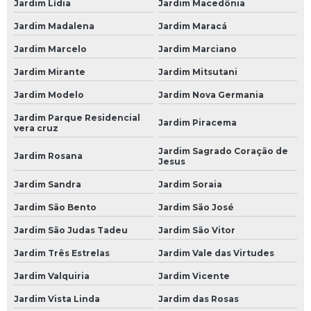
Jardim Lídia
Jardim Macedônia
Mecânico 24 Horas
Jardim Madalena
Jardim Maracá
Mecânico 24 Horas em São Paulo
Jardim Marcelo
Jardim Marciano
Mecânico 24 Horas em SP
Jardim Mirante
Jardim Mitsutani
Mecânico 24 Horas na Avenida do Estado
Jardim Modelo
Jardim Nova Germania
Mecânico 24 Horas na Paulista
Jardim Parque Residencial
Jardim Piracema
Mecânico 24 Horas na Zona Leste
vera cruz
Jardim Sagrado Coração de
Mecânico 24 Horas na Zona Oeste
Jardim Rosana
Jesus
Mecânico 24 Horas na Zona Sul
Jardim Sandra
Jardim Soraia
Mecânico 24 Horas no Morumbi
Jardim São Bento
Jardim São José
Mecânico 24 Horas SP Zona Norte
Jardim São Judas Tadeu
Jardim São Vitor
Oficina Mecânica 24 Horas
Jardim Três Estrelas
Jardim Vale das Virtudes
Oficina Mecânica 24 Horas em SP
Jardim Valquiria
Jardim Vicente
Oficinas de Mecânica 24 Horas
Jardim Vista Linda
Jardim das Rosas