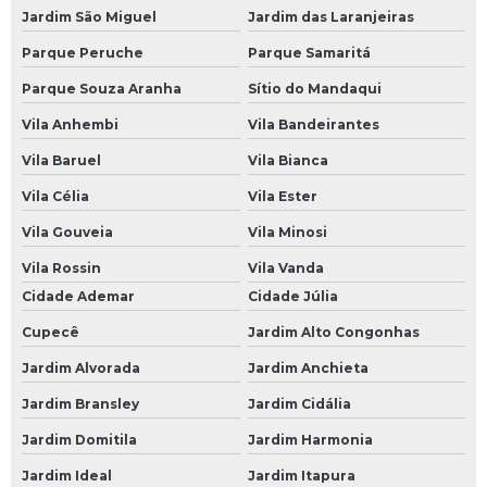
Jardim São Miguel
Jardim das Laranjeiras
Mecânico a Domicílio na Zona Oeste
Parque Peruche
Parque Samaritá
Mecânico a Domicílio na Zona Sul
Parque Souza Aranha
Sítio do Mandaqui
Mecânico a Domicílio no Morumbi
Vila Anhembi
Vila Bandeirantes
Mecânico a Domicílio SP
Vila Baruel
Vila Bianca
Oficina Mecânica a Domicílio
Vila Célia
Vila Ester
Oficina Mecânica em Domicílio
Vila Gouveia
Vila Minosi
Serviço Mecânica a Domicílio
Vila Rossin
Vila Vanda
Revisões Veiculares
Cidade Ademar
Cidade Júlia
Revisão Automotiva
Cupecê
Jardim Alto Congonhas
Revisão Automotiva Preço
Jardim Alvorada
Jardim Anchieta
Jardim Bransley
Jardim Cidália
Revisão Automotiva SP
Jardim Domitila
Jardim Harmonia
Revisão de Carro
Jardim Ideal
Jardim Itapura
Revisão de Carros