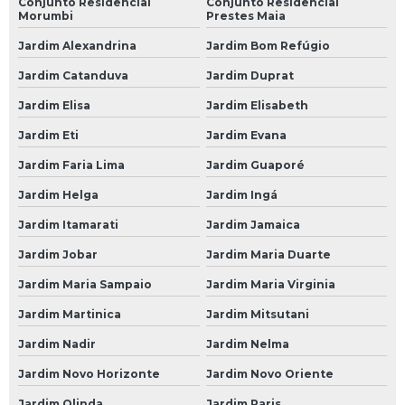
Conjunto Residencial
Conjunto Residencial
Borracharia 24 Horas na Zona Norte
Morumbi
Prestes Maia
Borracharia 24 Horas na Zona Oeste
Jardim Alexandrina
Jardim Bom Refúgio
Borracharia 24 Horas na Zona Sul
Jardim Catanduva
Jardim Duprat
Borracharia 24 Horas no Morumbi
Jardim Elisa
Jardim Elisabeth
Borracharia 24 Horas SP
Jardim Eti
Jardim Evana
Jardim Faria Lima
Jardim Guaporé
Borracheiro 24 Horas
Jardim Helga
Jardim Ingá
Borracheiro 24 Horas SP
Jardim Itamarati
Jardim Jamaica
Mecânicas Automotivas
Jardim Jobar
Jardim Maria Duarte
Centro Automotivo
Jardim Maria Sampaio
Jardim Maria Virginia
Mecânica Automotiva
Jardim Martinica
Jardim Mitsutani
Mecânica Automotiva em São Paulo
Jardim Nadir
Jardim Nelma
Mecânica Automotiva em SP
Jardim Novo Horizonte
Jardim Novo Oriente
Mecânica Automotiva na Avenida do Estado
Jardim Olinda
Jardim Paris