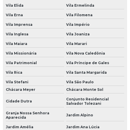
Suspensão para Carros
Vila Elida
Vila Ermelinda
Suspensão a Ar Carro
Vila Erna
Vila Filomena
Suspensão a Ar de Carro
Vila Imprensa
Vila Império
Suspensão Carro
Vila Inglesa
Vila Joaniza
Suspensão Carro Antigo
Vila Maiara
Vila Marari
Suspensão Carro de Arrancada
Vila Missionária
Vila Nova Caledônia
Suspensão Carro de Corrida
Vila Patrimonial
Vila Príncipe de Gales
Suspensão Carro Francês
Vila Rica
Vila Santa Margarida
Suspensão Carro Importado
Vila Stefani
Vila São Paulo
Chácara Meyer
Chácara Monte Sol
Suspensão Carro Manutenção
Conjunto Residencial
Cidade Dutra
Suspensão Carro Popular
Salvador Tolezani
Suspensão de Carro
Granja Nossa Senhora
Jardim Alpino
Aparecida
Suspensão de Carro Francês
Jardim Amélia
Jardim Ana Lúcia