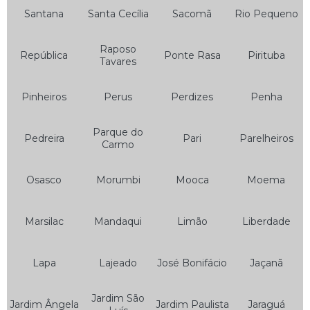
Bateria da Moto
Santana
Santa Cecília
Sacomã
Rio Pequeno
Bateria de Gel Moto
Raposo
República
Ponte Rasa
Pirituba
Bateria de Moto
Tavares
Bateria de Moto 125
Pinheiros
Perus
Perdizes
Penha
Bateria de Moto 150
Bateria de Moto 160
Parque do
Pedreira
Pari
Parelheiros
Carmo
Bateria de Moto 5 Amperes
Bateria de Moto 6 Amperes
Osasco
Morumbi
Mooca
Moema
Bateria de Moto 6ah
Marsilac
Mandaqui
Limão
Liberdade
Bateria de Moto 7ah
Bateria de Moto Heliar
Lapa
Lajeado
José Bonifácio
Jaçanã
Bateria Heliar de Moto
Bateria Heliar para Moto
Jardim São
Jardim Ângela
Jardim Paulista
Jaraguá