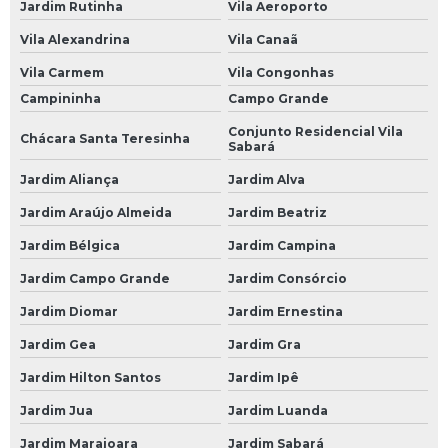
Jardim Rutinha
Vila Aeroporto
Bateria de Carro 60 Ah
Vila Alexandrina
Vila Canaã
Bateria de Carro 60 Amp
Vila Carmem
Vila Congonhas
Campininha
Campo Grande
Bateria de Carro 60 Amperes
Conjunto Residencial Vila
Bateria de Carro 60a
Chácara Santa Teresinha
Sabará
Bateria de Carro 60ah
Jardim Aliança
Jardim Alva
Bateria de Carro 70
Jardim Araújo Almeida
Jardim Beatriz
Bateria de Carro 70 Amperes
Jardim Bélgica
Jardim Campina
Bateria de Carro de 60 Amperes
Jardim Campo Grande
Jardim Consórcio
Bateria de Gel para Carro
Jardim Diomar
Jardim Ernestina
Jardim Gea
Jardim Gra
Bateria do Carro
Jardim Hilton Santos
Jardim Ipê
Bateria Heliar Carro
Jardim Jua
Jardim Luanda
Bateria Moura Carro
Jardim Marajoara
Jardim Sabará