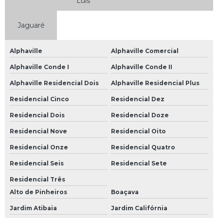
Luís
Bateria Moto
Jaguaré
Bateria Moto 10ah
Bateria Moto 12ah
Alphaville
Alphaville Comercial
Bateria Moto 150
Alphaville Conde I
Alphaville Conde II
Bateria Moto 5ah
Alphaville Residencial Dois
Alphaville Residencial Plus
Bateria Moto 6 Amperes
Residencial Cinco
Residencial Dez
Bateria Moto 6a
Residencial Dois
Residencial Doze
Bateria Moto 6ah
Residencial Nove
Residencial Oito
Bateria Moto 7 Amperes
Residencial Onze
Residencial Quatro
Bateria Moto 8ah
Residencial Seis
Residencial Sete
Bateria Moto Heliar
Residencial Três
Alto de Pinheiros
Boaçava
Bateria Moura de Moto
Jardim Atibaia
Jardim Califórnia
Bateria Moura para Moto