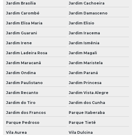
Bateria de Caminhão 180 Amperes
Jardim Brasília
Jardim Cachoeira
Jardim Carombé
Jardim Damasceno
Bateria de Caminhão Moura
Jardim Elisa Maria
Jardim Elisio
Bateria Moura de Caminhão
Jardim Guarani
Jardim Iracema
Bateria Moura para Caminhão
Jardim Irene
Jardim Ismênia
Bateria para Caminhão
Jardim Ladeira Rosa
Jardim Magali
Bateria para Caminhão 150 Amperes
Jardim Maracanã
Jardim Maristela
Empresa de Bateria 150 Amperes para Caminhão
Jardim Ondina
Jardim Paraná
Empresa de Bateria Caminhão
Jardim Paulistano
Jardim Princesa
Empresa de Bateria de 150 Amperes para Caminhão
Jardim Recanto
Jardim Vista Alegre
Empresa de Bateria de Caminhão 150 Amperes
Jardim do Tiro
Jardim dos Cunha
Empresa de Bateria de Caminhão 180 Amperes
Jardim dos Francos
Parque Itaberaba
Empresa de Bateria de Caminhão Moura
Parque Pedroso
Parque Tietê
Empresa de Bateria Moura de Caminhão
Vila Aurea
Vila Dulcina