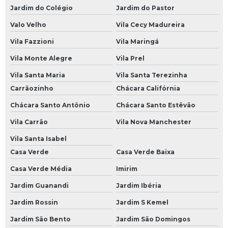
Jardim do Colégio
Jardim do Pastor
Serviço de Mecânica 24 Horas
Valo Velho
Vila Cecy Madureira
Serviços de Mecânica 24 Horas
Vila Fazzioni
Vila Maringá
Socorro Mecânico 24 Horas
Vila Monte Alegre
Vila Prel
Socorro Mecânico 24 Horas SP
Vila Santa Maria
Vila Santa Terezinha
Oficinas Mecânicas a Domicílio
Carrãozinho
Chácara Califórnia
Mecânica a Domicílio
Chácara Santo Antônio
Chácara Santo Estêvão
Mecânico a Domicílio
Vila Carrão
Vila Nova Manchester
Mecânico a Domicílio em São Paulo
Vila Santa Isabel
Mecânico a Domicílio em SP
Casa Verde
Casa Verde Baixa
Mecânico a Domicílio na Avenida do Estado
Casa Verde Média
Imirim
Jardim Guanandi
Jardim Ibéria
Mecânico a Domicílio na Paulista
Jardim Rossin
Jardim S Kemel
Mecânico a Domicílio na Zona Leste
Jardim São Bento
Jardim São Domingos
Mecânico a Domicílio na Zona Norte