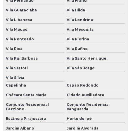
Vila Fernando
Vila Franci
Oficina Mecânica Automotiva 24 Horas
Vila Guaraciaba
Vila Hilda
Oficina Mecânica Câmbio Automático
Vila Libanesa
Vila Londrina
Oficina Mecânica Carros
Vila Mauad
Vila Mesquita
Vila Penteado
Vila Pierina
Oficina Mecânica Chevrolet
Vila Rica
Vila Rufino
Oficina Mecânica de Ar Condicionado Automotivo
Vila Rui Barbosa
Vila Santo Henrique
Oficina Mecânica de Automóveis
Vila Sartori
Vila São Jorge
Oficina Mecânica de Carros
Vila Sílvia
Oficina Mecânica de Motos
Capelinha
Capão Redondo
Oficina Mecânica Direção Hidráulica
Chácara Santa Maria
Cidade Auxiliadora
Oficina Mecânica e Elétrica
Conjunto Residencial
Conjunto Residencial
Fazzione
Vanguarda
Oficina Mecânica Elétrica
Estância Pirajussara
Horto do Ipê
Oficina Mecânica Elétrica Carros
Jardim Albano
Jardim Alvorada