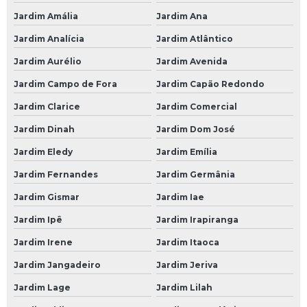
Oficina Mecânica Especializada em Câmbio Automático
Jardim Amália
Jardim Ana
Oficina Mecânica Ford
Jardim Analícia
Jardim Atlântico
Oficina Mecânica Hyundai
Jardim Aurélio
Jardim Avenida
Oficina Mecânica Injeção Eletrônica
Jardim Campo de Fora
Jardim Capão Redondo
Oficina Mecânica Mercedes Benz
Jardim Clarice
Jardim Comercial
Oficina Mecânica Motos
Jardim Dinah
Jardim Dom José
Oficina Mecânica Peugeot
Jardim Eledy
Jardim Emília
Oficina Mecânica Renault
Jardim Fernandes
Jardim Germânia
Oficina Mecânica Suspensão
Jardim Gismar
Jardim Iae
Oficina Mecânica Volkswagen
Jardim Ipê
Jardim Irapiranga
Oficinas Mecânicas 24 Horas
Jardim Irene
Jardim Itaoca
Jardim Jangadeiro
Jardim Jeriva
Mecânica 24 Horas
Jardim Lage
Jardim Lilah
Mecânica 24 Horas SP