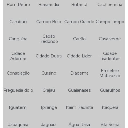
Bom Retiro
Brasilândia
Butantã
Cachoerinha
Auto Socorro Elétrico
Auto Socorro Elétrico para Carros
Cambuci
Campo Belo
Campo Grande
Campo Limpo
Auto Socorro Express
Capão
Cangaíba
Carrão
Casa verde
Auto Socorro Guincho
Redondo
Auto Socorro Moto
Cidade
Cidade
Cidade Dutra
Cidade Líder
Ademar
Tiradentes
Auto Socorro para Motos
Guincho Auto Socorro
Ermelino
Consolação
Cursino
Diadema
Matarazzo
Guincho Auto Socorro 24 Horas
Serviço de Auto Socorro
Freguesia do ó
Grajaú
Guaianases
Guarulhos
Serviço de Auto Socorro 24 Horas
Iguatemi
Ipiranga
Itaim Paulista
Itaquera
Serviço de Auto Socorro Borracharia
Serviço de Auto Socorro de Carro
Jabaquara
Jaguara
Água Rasa
Vila Sônia