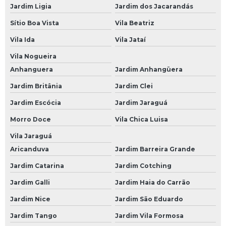
Jardim Ligia
Jardim dos Jacarandás
Bateria para Moto
Sítio Boa Vista
Vila Beatriz
Bateria para Moto Moura
Vila Ida
Vila Jataí
Baterias Moura
Vila Nogueira
Bateria de Carro Moura
Anhanguera
Jardim Anhangüera
Bateria de Moto Moura
Jardim Britânia
Jardim Clei
Bateria Estacionária Moura
Jardim Escócia
Jardim Jaraguá
Bateria Moura
Morro Doce
Vila Chica Luisa
Bateria Moura 100
Vila Jaraguá
Aricanduva
Jardim Barreira Grande
Bateria Moura 100ah
Jardim Catarina
Jardim Cotching
Bateria Moura 150
Jardim Galli
Jardim Haia do Carrão
Bateria Moura 48 Amperes
Jardim Nice
Jardim São Eduardo
Bateria Moura 50 Amperes
Jardim Tango
Jardim Vila Formosa
Bateria Moura 60