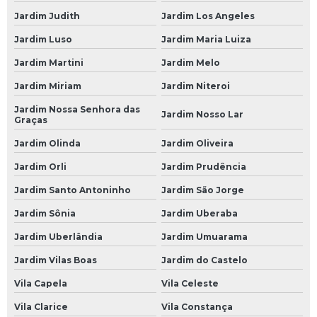
Jardim Judith
Jardim Los Angeles
Revisão Elétrica Automotiva
Jardim Luso
Jardim Maria Luiza
Revisão Preventiva Automotiva
Jardim Martini
Jardim Melo
Revisão Veicular
Jardim Miriam
Jardim Niteroi
Revisão Veicular em São Paulo
Jardim Nossa Senhora das
Jardim Nosso Lar
Graças
Revisão Veicular em SP
Jardim Olinda
Jardim Oliveira
Revisão Veicular na Avenida do Estado
Jardim Orli
Jardim Prudência
Revisão Veicular na Paulista
Jardim Santo Antoninho
Jardim São Jorge
Revisão Veicular na Zona Leste
Jardim Sônia
Jardim Uberaba
Revisão Veicular na Zona Norte
Jardim Uberlândia
Jardim Umuarama
Revisão Veicular na Zona Oeste
Jardim Vilas Boas
Jardim do Castelo
Revisão Veicular na Zona Sul
Vila Capela
Vila Celeste
Revisão Veicular no Morumbi
Vila Clarice
Vila Constança