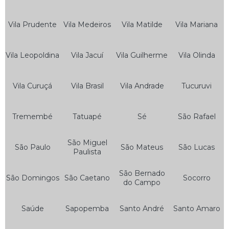
Serviço de Auto Socorro de Moto
Serviço de Auto Socorro e Guincho 24hrs
Vila Prudente
Vila Medeiros
Vila Matilde
Vila Mariana
Serviço de Auto Socorro e Mecânica
Vila Leopoldina
Vila Jacuí
Vila Guilherme
Vila Olinda
Serviço de Auto Socorro Elétrico
Serviço de Auto Socorro Express
Vila Curuçá
Vila Brasil
Vila Andrade
Tucuruvi
Serviço de Auto Socorro Guincho
Serviço de Auto Socorro Moto
Tremembé
Tatuapé
Sé
São Rafael
Serviço de Auto Socorro para Motos
São Miguel
Serviço de Guincho Auto Socorro
São Paulo
São Mateus
São Lucas
Paulista
Serviço de Guincho Auto Socorro 24 Horas
São Bernado
São Domingos
São Caetano
Socorro
Bateria para Motos
do Campo
Bateria 12v 5ah Moto
Saúde
Sapopemba
Santo André
Santo Amaro
Bateria 7ah Moto