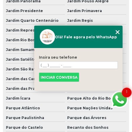
Jardim Panorama
Jardim Pouso Alegre
Suspensão para Carro Francês
Jardim Presidente
Jardim Primavera
Suspensão para Carro Popular
Jardim Quarto Centenário
Jardim Regis
Suspensão Pneumática Carro
Jardim Represa
Jardim República
Suspensão Pneumática de Carro
Olá! Fale agora pelo WhatsApp
Jardim Rio Bonito
Jardim Rosalina
Suspensão Pneumática para Carro
Jardim Samambaia
Jardim Santa Rita
Troca de óleos
Insira seu telefone
Jardim Satélite
Jardim São Benedito
Troca de óleo
Jardim São Rafael
Jardim Toca
Troca de óleo 24 Horas
INICIAR CONVERSA
Jardim das Camélias
Jardim das Imbuias
Troca de óleo a Domicilio
Jardim das Praias
Jardim do Alto
1
Troca de óleo a Vacuo
Jardim Ícara
Parque Alto do Rio Bonito
Troca de óleo Automotivo
Parque Atlântico
Parque Nações Unidas
Parque Paulistinha
Parque das Árvores
Troca de óleo Câmbio
Parque do Castelo
Recanto dos Sonhos
Troca de óleo Câmbio Automático