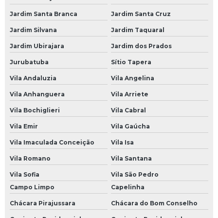
Bateria Moura de Carro
Jardim Santa Branca
Jardim Santa Cruz
Bateria Moura para Carro
Jardim Silvana
Jardim Taquaral
Bateria para Carro
Jardim Ubirajara
Jardim dos Prados
Bateria para Carro 60
Jurubatuba
Sítio Tapera
Bateria para Carro 60 Amperes
Vila Andaluzia
Vila Angelina
Bateria para Carro Heliar
Vila Anhanguera
Vila Arriete
Borracharias 24 Horas
Vila Bochiglieri
Vila Cabral
Borracharia 24 Horas
Vila Emir
Vila Gaúcha
Borracharia 24 Horas em São Paulo
Vila Imaculada Conceição
Vila Isa
Borracharia 24 Horas em SP
Vila Romano
Vila Santana
Borracharia 24 Horas na Avenida do Estado
Vila Sofia
Vila São Pedro
Campo Limpo
Capelinha
Borracharia 24 Horas na Paulista
Chácara Pirajussara
Chácara do Bom Conselho
Borracharia 24 Horas na Zona Leste