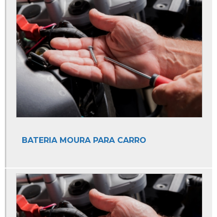
Auto Elétrica
Auto Elétrica 24h
Auto Elétrica 24hrs
Auto Elétrica 24hs
Auto Elétrica a Domicilio
Auto Elétrica Atendimento Domiciliar
Auto Elétrica Bateria
Auto Elétrica Bombas
BATERIA MOURA PARA CARRO
Auto Elétrica Caminhão
Auto Elétrica Carro
Auto Elétrica de Caminhão
Auto Elétrica de Carro
Auto Elétrica e Ar Condicionado