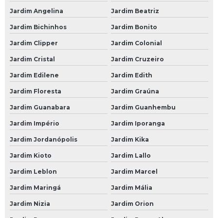
Suspensão de um Carro
Jardim Angelina
Jardim Beatriz
Suspensão do Carro
Jardim Bichinhos
Jardim Bonito
Suspensão Hidráulica Carro
Jardim Clipper
Jardim Colonial
Suspensão Hidráulica Carro Importado
Jardim Cristal
Jardim Cruzeiro
Suspensão Hidráulica de Carro
Jardim Edilene
Jardim Edith
Suspensão Hidráulica de Carro Importado
Jardim Floresta
Jardim Graúna
Suspensão Hidráulica para Carro
Jardim Guanabara
Jardim Guanhembu
Jardim Império
Jardim Iporanga
Suspensão Hidráulica para Carro de Luxo
Jardim Jordanópolis
Jardim Kika
Suspensão Hidráulica para Carro Popular
Jardim Kioto
Jardim Lallo
Suspensão para Carro
Jardim Leblon
Jardim Marcel
Suspensão para Carro Antigo
Jardim Maringá
Jardim Mália
Suspensão para Carro Blindado
Jardim Nizia
Jardim Orion
Suspensão para Carro de Arrancada