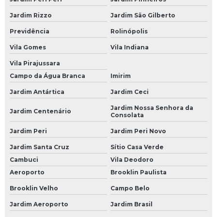
Baterias para Carro
Jardim Rizzo
Jardim São Gilberto
Bateria 60 Amperes Carro
Previdência
Rolinópolis
Bateria Carro
Vila Gomes
Vila Indiana
Bateria Carro 60
Vila Pirajussara
Campo da Água Branca
Imirim
Bateria Carro 60a
Jardim Antártica
Jardim Ceci
Bateria Carro 60ah
Jardim Nossa Senhora da
Jardim Centenário
Bateria Carro Heliar
Consolata
Bateria Carro Moura
Jardim Peri
Jardim Peri Novo
Bateria de Carro
Jardim Santa Cruz
Sítio Casa Verde
Cambuci
Vila Deodoro
Bateria de Carro 45
Aeroporto
Brooklin Paulista
Bateria de Carro 45 Amperes
Brooklin Velho
Campo Belo
Bateria de Carro 50 Amperes
Jardim Aeroporto
Jardim Brasil
Bateria de Carro 60