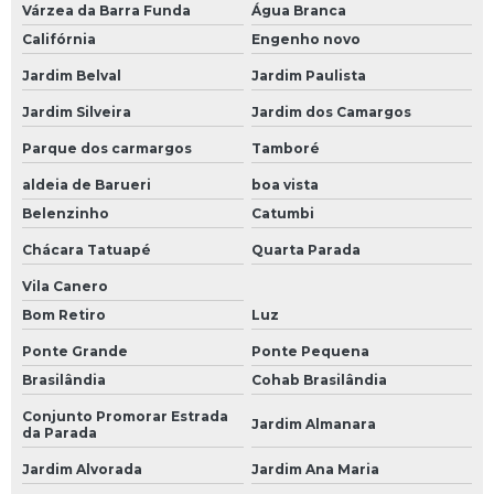
Bateria Moura 80
Várzea da Barra Funda
Água Branca
Califórnia
Engenho novo
Bateria Moura 80 Amperes
Jardim Belval
Jardim Paulista
Bateria Moura 90 Amperes
Jardim Silveira
Jardim dos Camargos
Bateria Moura de 60
Parque dos carmargos
Tamboré
Bateria Moura de 60 Amperes
aldeia de Barueri
boa vista
Bateria Moura Estacionária
Belenzinho
Catumbi
Bateria Moura Moto
Chácara Tatuapé
Quarta Parada
Bateria para Carro Moura
Vila Canero
Baterias para Caminhão
Bom Retiro
Luz
Bateria 150 Amperes para Caminhão
Ponte Grande
Ponte Pequena
Brasilândia
Cohab Brasilândia
Bateria Caminhão
Conjunto Promorar Estrada
Jardim Almanara
Bateria de 150 Amperes para Caminhão
da Parada
Bateria de Caminhão 150 Amperes
Jardim Alvorada
Jardim Ana Maria