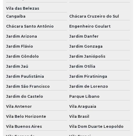
Mecânico Automotivo
Vila das Belezas
Cangaíba
Chácara Cruzeiro do Sul
Mecânico de Automóveis
Chácara Santo Antônio
Engenheiro Goulart
Mecânico de Carros
Jardim Arizona
Jardim Danfer
Oficina Mecânica Automotiva
Jardim Flávio
Jardim Gonzaga
Oficinas Mecânicas
Jardim Gôndolo
Jardim Janiópolis
Oficina de Mecânica
Jardim Jaú
Jardim Otília
Oficina Mecânica
Jardim Paulistânia
Jardim Piratininga
Oficina Mecânica 24 Horas Automotiva
Jardim São Francisco
Jardim de Lorenzo
Oficina Mecânica 24h
Jardim do Castelo
Parque Líbano
Oficina Mecânica Aberta
Vila Antenor
Vila Araguaia
Oficina Mecânica Aberta Agora
Vila Belo Horizonte
Vila Brasil
Oficina Mecânica Alinhamento e Balanceamento
Vila Buenos Aires
Vila Dom Duarte Leopoldo
Oficina Mecânica Ar Condicionado