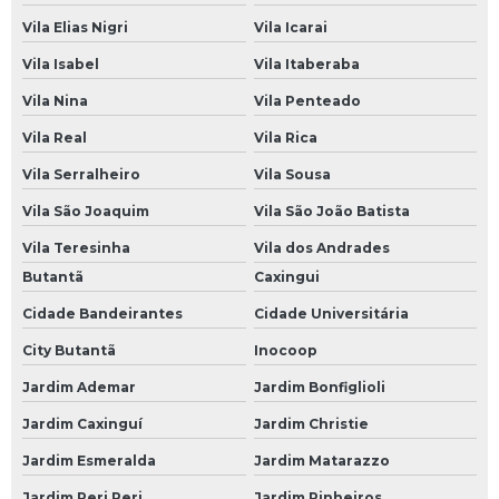
Empresa de Bateria Moura para Caminhão
Vila Elias Nigri
Vila Icarai
Empresa de Bateria para Caminhão
Vila Isabel
Vila Itaberaba
Empresa de Bateria para Caminhão 150 Amperes
Vila Nina
Vila Penteado
Loja de Bateria 150 Amperes para Caminhão
Vila Real
Vila Rica
Loja de Bateria Caminhão
Vila Serralheiro
Vila Sousa
Vila São Joaquim
Vila São João Batista
Loja de Bateria de 150 Amperes para Caminhão
Vila Teresinha
Vila dos Andrades
Loja de Bateria de Caminhão 150 Amperes
Butantã
Caxingui
Loja de Bateria de Caminhão 180 Amperes
Cidade Bandeirantes
Cidade Universitária
Loja de Bateria de Caminhão Moura
City Butantã
Inocoop
Loja de Bateria Moura de Caminhão
Jardim Ademar
Jardim Bonfiglioli
Loja de Bateria Moura para Caminhão
Jardim Caxinguí
Jardim Christie
Loja de Bateria para Caminhão
Jardim Esmeralda
Jardim Matarazzo
Loja de Bateria para Caminhão 150 Amperes
Jardim Peri Peri
Jardim Pinheiros