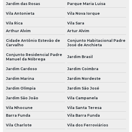
Jardim das Rosas
Parque Maria Luisa
Bateria Moura 60 a
Vila Antonieta
Vila Nova Iorque
Bateria Moura 60 Amperes
Vila Rica
Vila Sara
Bateria Moura 60 Ap
Arthur Alvim
Artur Alvim
Bateria Moura 60a
Cidade Antônio Estevão de
Conjunto Habitacional Padre
Carvalho
José de Anchieta
Bateria Moura 60ah
Conjunto Residencial Padre
Jardim Brasil
Manuel da Nóbrega
Bateria Moura 60h
Jardim Cardoso
Jardim Coimbra
Bateria Moura 70
Jardim Marina
Jardim Nordeste
Bateria Moura 70 Amperes
Jardim Olímpia
Jardim São José
Bateria Moura 70a
Jardim São João
Vila Campanela
Bateria Moura 70ah
Vila Nhocune
Vila Santa Teresa
Bateria Moura 75
Barra Funda
Vila Barra Funda
Bateria Moura 75 Amperes
Vila Charlote
Vila dos Ferroviários