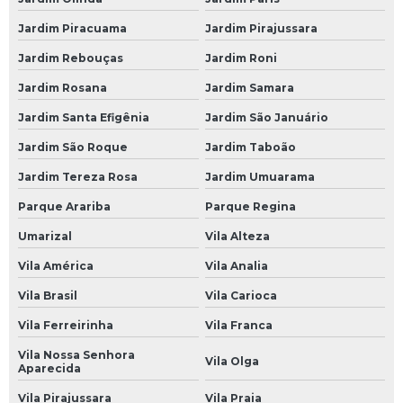
Mecânica Automotiva na Paulista
Jardim Piracuama
Jardim Pirajussara
Mecânica Automotiva na Zona Leste
Jardim Rebouças
Jardim Roni
Mecânica Automotiva na Zona Norte
Jardim Rosana
Jardim Samara
Mecânica Automotiva na Zona Oeste
Jardim Santa Efigênia
Jardim São Januário
Mecânica Automotiva na Zona Sul
Jardim São Roque
Jardim Taboão
Mecânica Automotiva no Morumbi
Jardim Tereza Rosa
Jardim Umuarama
Mecânica Automóvel
Parque Arariba
Parque Regina
Mecânica Carros
Umarizal
Vila Alteza
Vila América
Vila Analia
Mecânica de Automóveis
Vila Brasil
Vila Carioca
Mecânica de Autos
Vila Ferreirinha
Vila Franca
Mecânica de Carros
Vila Nossa Senhora
Mecânica de Motores
Vila Olga
Aparecida
Mecânica em Geral
Vila Pirajussara
Vila Praia