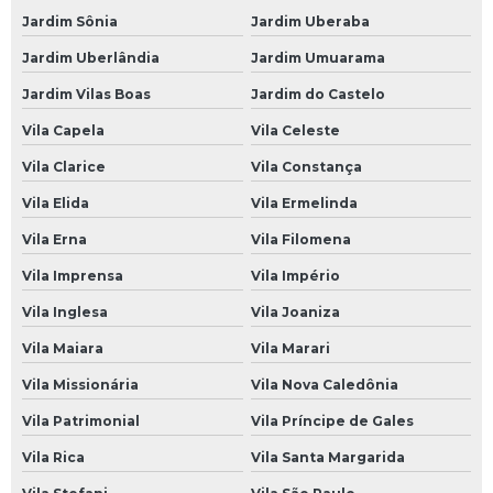
Jardim Sônia
Jardim Uberaba
Revisão Veicular na Zona Oeste
Jardim Uberlândia
Jardim Umuarama
Revisão Veicular na Zona Sul
Jardim Vilas Boas
Jardim do Castelo
Revisão Veicular no Morumbi
Vila Capela
Vila Celeste
Suspensão para Carros
Vila Clarice
Vila Constança
Suspensão a Ar Carro
Vila Elida
Vila Ermelinda
Suspensão a Ar de Carro
Vila Erna
Vila Filomena
Suspensão Carro
Vila Imprensa
Vila Império
Suspensão Carro Antigo
Vila Inglesa
Vila Joaniza
Suspensão Carro de Arrancada
Vila Maiara
Vila Marari
Suspensão Carro de Corrida
Vila Missionária
Vila Nova Caledônia
Suspensão Carro Francês
Vila Patrimonial
Vila Príncipe de Gales
Suspensão Carro Importado
Vila Rica
Vila Santa Margarida
Suspensão Carro Manutenção