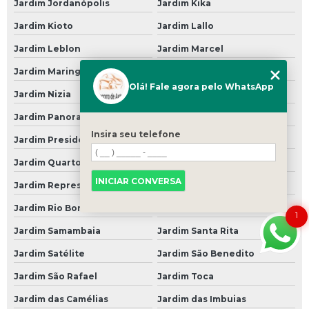
Suspensão para Carro
Jardim Jordanópolis
Jardim Kika
Jardim Kioto
Jardim Lallo
Suspensão para Carro Antigo
Jardim Leblon
Jardim Marcel
Suspensão para Carro Blindado
Jardim Maringá
Jardim Mália
Suspensão para Carro de Arrancada
Olá! Fale agora pelo WhatsApp
Jardim Nizia
Jardim Orion
Suspensão para Carro Francês
Jardim Panorama
Jardim Pouso Alegre
Suspensão para Carro Popular
Insira seu telefone
Jardim Presidente
Jardim Primavera
Suspensão Pneumática Carro
Jardim Quarto Centenário
Jardim Regis
Suspensão Pneumática de Carro
INICIAR CONVERSA
Jardim Represa
Jardim República
Suspensão Pneumática para Carro
Jardim Rio Bonito
Jardim Rosalina
1
Troca de óleos
Jardim Samambaia
Jardim Santa Rita
Troca de óleo
Jardim Satélite
Jardim São Benedito
Troca de óleo 24 Horas
Jardim São Rafael
Jardim Toca
Troca de óleo a Domicilio
Jardim das Camélias
Jardim das Imbuias