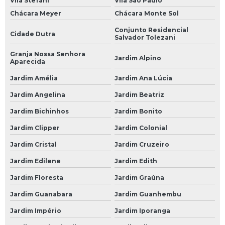
Vila Stefani
Vila São Paulo
Chácara Meyer
Chácara Monte Sol
Suspensão Carro Popular
Conjunto Residencial
Suspensão de Carro
Cidade Dutra
Salvador Tolezani
Suspensão de Carro Francês
Granja Nossa Senhora
Jardim Alpino
Aparecida
Suspensão de um Carro
Jardim Amélia
Jardim Ana Lúcia
Suspensão do Carro
Jardim Angelina
Jardim Beatriz
Suspensão Hidráulica Carro
Jardim Bichinhos
Jardim Bonito
Suspensão Hidráulica Carro Importado
Jardim Clipper
Jardim Colonial
Suspensão Hidráulica de Carro
Jardim Cristal
Jardim Cruzeiro
Suspensão Hidráulica de Carro Importado
Jardim Edilene
Jardim Edith
Suspensão Hidráulica para Carro
Jardim Floresta
Jardim Graúna
Suspensão Hidráulica para Carro de Luxo
Jardim Guanabara
Jardim Guanhembu
Suspensão Hidráulica para Carro Popular
Jardim Império
Jardim Iporanga