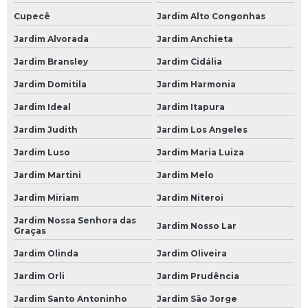
Revisão Automotiva Preço
Cupecê
Jardim Alto Congonhas
Revisão Automotiva SP
Jardim Alvorada
Jardim Anchieta
Revisão de Carro
Jardim Bransley
Jardim Cidália
Jardim Domitila
Jardim Harmonia
Revisão de Carros
Jardim Ideal
Jardim Itapura
Revisão Elétrica Automotiva
Jardim Judith
Jardim Los Angeles
Revisão Preventiva Automotiva
Jardim Luso
Jardim Maria Luiza
Revisão Veicular
Jardim Martini
Jardim Melo
Revisão Veicular em São Paulo
Jardim Miriam
Jardim Niteroi
Revisão Veicular em SP
Jardim Nossa Senhora das
Jardim Nosso Lar
Revisão Veicular na Avenida do Estado
Graças
Revisão Veicular na Paulista
Jardim Olinda
Jardim Oliveira
Jardim Orli
Jardim Prudência
Revisão Veicular na Zona Leste
Jardim Santo Antoninho
Jardim São Jorge
Revisão Veicular na Zona Norte