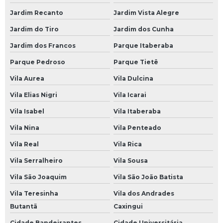
Empresa de Bateria de Caminhão 150 Amperes
Jardim Recanto
Jardim Vista Alegre
Empresa de Bateria de Caminhão 180 Amperes
Jardim do Tiro
Jardim dos Cunha
Empresa de Bateria de Caminhão Moura
Jardim dos Francos
Parque Itaberaba
Empresa de Bateria Moura de Caminhão
Parque Pedroso
Parque Tietê
Empresa de Bateria Moura para Caminhão
Vila Aurea
Vila Dulcina
Empresa de Bateria para Caminhão
Vila Elias Nigri
Vila Icarai
Empresa de Bateria para Caminhão 150 Amperes
Vila Isabel
Vila Itaberaba
Loja de Bateria 150 Amperes para Caminhão
Vila Nina
Vila Penteado
Loja de Bateria Caminhão
Vila Real
Vila Rica
Loja de Bateria de 150 Amperes para Caminhão
Vila Serralheiro
Vila Sousa
Loja de Bateria de Caminhão 150 Amperes
Vila São Joaquim
Vila São João Batista
Vila Teresinha
Vila dos Andrades
Loja de Bateria de Caminhão 180 Amperes
Butantã
Caxingui
Loja de Bateria de Caminhão Moura
Cidade Bandeirantes
Cidade Universitária