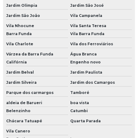
Jardim Olímpia
Jardim São José
Bateria Moura 70ah
Jardim São João
Vila Campanela
Bateria Moura 75
Vila Nhocune
Vila Santa Teresa
Bateria Moura 75 Amperes
Barra Funda
Vila Barra Funda
Bateria Moura 80
Vila Charlote
Vila dos Ferroviários
Bateria Moura 80 Amperes
Várzea da Barra Funda
Água Branca
Bateria Moura 90 Amperes
Califórnia
Engenho novo
Jardim Belval
Jardim Paulista
Bateria Moura de 60
Jardim Silveira
Jardim dos Camargos
Bateria Moura de 60 Amperes
Parque dos carmargos
Tamboré
Bateria Moura Estacionária
aldeia de Barueri
boa vista
Bateria Moura Moto
Belenzinho
Catumbi
Bateria para Carro Moura
Chácara Tatuapé
Quarta Parada
Baterias para Caminhão
Vila Canero
Bateria 150 Amperes para Caminhão