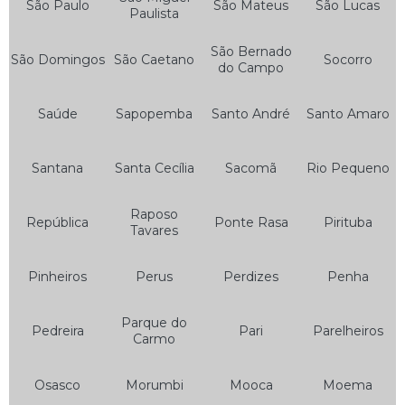
São Paulo
São Mateus
São Lucas
Paulista
Bateria para Motos
São Bernado
São Domingos
São Caetano
Socorro
Bateria 12v 5ah Moto
do Campo
Bateria 7ah Moto
Saúde
Sapopemba
Santo André
Santo Amaro
Bateria da Moto
Bateria de Gel Moto
Santana
Santa Cecília
Sacomã
Rio Pequeno
Bateria de Moto
Raposo
Bateria de Moto 125
República
Ponte Rasa
Pirituba
Tavares
Bateria de Moto 150
Pinheiros
Perus
Perdizes
Penha
Bateria de Moto 160
Bateria de Moto 5 Amperes
Parque do
Pedreira
Pari
Parelheiros
Carmo
Bateria de Moto 6 Amperes
Bateria de Moto 6ah
Osasco
Morumbi
Mooca
Moema