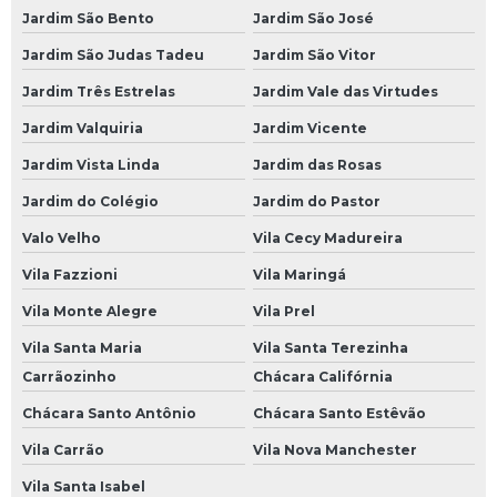
Mecânico 24 Horas SP Zona Norte
Jardim São Bento
Jardim São José
Oficina Mecânica 24 Horas
Jardim São Judas Tadeu
Jardim São Vitor
Oficina Mecânica 24 Horas em SP
Jardim Três Estrelas
Jardim Vale das Virtudes
Oficinas de Mecânica 24 Horas
Jardim Valquiria
Jardim Vicente
Serviço de Mecânica 24 Horas
Jardim Vista Linda
Jardim das Rosas
Serviços de Mecânica 24 Horas
Jardim do Colégio
Jardim do Pastor
Socorro Mecânico 24 Horas
Valo Velho
Vila Cecy Madureira
Vila Fazzioni
Vila Maringá
Socorro Mecânico 24 Horas SP
Vila Monte Alegre
Vila Prel
Oficinas Mecânicas a Domicílio
Vila Santa Maria
Vila Santa Terezinha
Mecânica a Domicílio
Carrãozinho
Chácara Califórnia
Mecânico a Domicílio
Chácara Santo Antônio
Chácara Santo Estêvão
Mecânico a Domicílio em São Paulo
Vila Carrão
Vila Nova Manchester
Mecânico a Domicílio em SP
Vila Santa Isabel