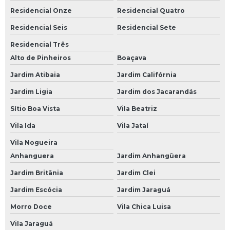
Bateria Moto 8ah
Residencial Onze
Residencial Quatro
Bateria Moto Heliar
Residencial Seis
Residencial Sete
Bateria Moura de Moto
Residencial Três
Alto de Pinheiros
Boaçava
Bateria Moura para Moto
Jardim Atibaia
Jardim Califórnia
Bateria para Moto
Jardim Ligia
Jardim dos Jacarandás
Bateria para Moto Moura
Sítio Boa Vista
Vila Beatriz
Baterias Moura
Vila Ida
Vila Jataí
Bateria de Carro Moura
Vila Nogueira
Bateria de Moto Moura
Anhanguera
Jardim Anhangüera
Bateria Estacionária Moura
Jardim Britânia
Jardim Clei
Bateria Moura
Jardim Escócia
Jardim Jaraguá
Bateria Moura 100
Morro Doce
Vila Chica Luisa
Bateria Moura 100ah
Vila Jaraguá