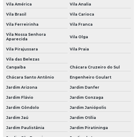
Mecânica de Autos
Vila América
Vila Analia
Mecânica de Carros
Vila Brasil
Vila Carioca
Vila Ferreirinha
Vila Franca
Mecânica de Motores
Vila Nossa Senhora
Mecânica em Geral
Vila Olga
Aparecida
Mecânico Automotivo
Vila Pirajussara
Vila Praia
Mecânico de Automóveis
Vila das Belezas
Cangaíba
Chácara Cruzeiro do Sul
Mecânico de Carros
Chácara Santo Antônio
Engenheiro Goulart
Oficina Mecânica Automotiva
Jardim Arizona
Jardim Danfer
Oficinas Mecânicas
Jardim Flávio
Jardim Gonzaga
Oficina de Mecânica
Jardim Gôndolo
Jardim Janiópolis
Oficina Mecânica
Jardim Jaú
Jardim Otília
Oficina Mecânica 24 Horas Automotiva
Jardim Paulistânia
Jardim Piratininga
Oficina Mecânica 24h