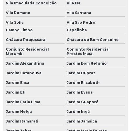
Vila Imaculada Conceição
Vila Isa
Borracharia 24 Horas na Avenida do Estado
Vila Romano
Vila Santana
Borracharia 24 Horas na Paulista
Vila Sofia
Vila São Pedro
Borracharia 24 Horas na Zona Leste
Campo Limpo
Capelinha
Chácara Pirajussara
Chácara do Bom Conselho
Borracharia 24 Horas na Zona Norte
Conjunto Residencial
Conjunto Residencial
Borracharia 24 Horas na Zona Oeste
Morumbi
Prestes Maia
Borracharia 24 Horas na Zona Sul
Jardim Alexandrina
Jardim Bom Refúgio
Borracharia 24 Horas no Morumbi
Jardim Catanduva
Jardim Duprat
Borracharia 24 Horas SP
Jardim Elisa
Jardim Elisabeth
Borracheiro 24 Horas
Jardim Eti
Jardim Evana
Borracheiro 24 Horas SP
Jardim Faria Lima
Jardim Guaporé
Jardim Helga
Jardim Ingá
Mecânicas Automotivas
Jardim Itamarati
Jardim Jamaica
Centro Automotivo
Jardim Jobar
Jardim Maria Duarte