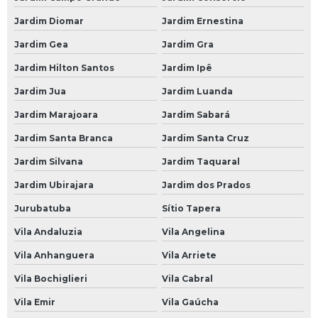
Bateria do Carro
Jardim Diomar
Jardim Ernestina
Bateria Heliar Carro
Jardim Gea
Jardim Gra
Bateria Moura Carro
Jardim Hilton Santos
Jardim Ipê
Jardim Jua
Jardim Luanda
Bateria Moura de Carro
Jardim Marajoara
Jardim Sabará
Bateria Moura para Carro
Jardim Santa Branca
Jardim Santa Cruz
Bateria para Carro
Jardim Silvana
Jardim Taquaral
Bateria para Carro 60
Jardim Ubirajara
Jardim dos Prados
Bateria para Carro 60 Amperes
Jurubatuba
Sítio Tapera
Bateria para Carro Heliar
Vila Andaluzia
Vila Angelina
Borracharias 24 Horas
Vila Anhanguera
Vila Arriete
Borracharia 24 Horas
Vila Bochiglieri
Vila Cabral
Borracharia 24 Horas em São Paulo
Vila Emir
Vila Gaúcha
Borracharia 24 Horas em SP