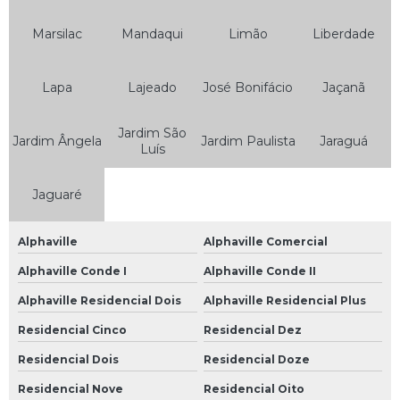
Bateria de Moto 7ah
Marsilac
Mandaqui
Limão
Liberdade
Bateria de Moto Heliar
Bateria Heliar de Moto
Lapa
Lajeado
José Bonifácio
Jaçanã
Bateria Heliar para Moto
Bateria Moto
Jardim São
Jardim Ângela
Jardim Paulista
Jaraguá
Luís
Bateria Moto 10ah
Bateria Moto 12ah
Jaguaré
Bateria Moto 150
Alphaville
Alphaville Comercial
Bateria Moto 5ah
Alphaville Conde I
Alphaville Conde II
Bateria Moto 6 Amperes
Alphaville Residencial Dois
Alphaville Residencial Plus
Bateria Moto 6a
Residencial Cinco
Residencial Dez
Bateria Moto 6ah
Residencial Dois
Residencial Doze
Bateria Moto 7 Amperes
Residencial Nove
Residencial Oito