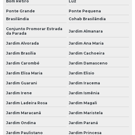
Bom Retiro
Luz
Bateria Caminhão
Ponte Grande
Ponte Pequena
Brasilândia
Cohab Brasilândia
Bateria de 150 Amperes para Caminhão
Conjunto Promorar Estrada
Bateria de Caminhão 150 Amperes
Jardim Almanara
da Parada
Bateria de Caminhão 180 Amperes
Jardim Alvorada
Jardim Ana Maria
Bateria de Caminhão Moura
Jardim Brasília
Jardim Cachoeira
Bateria Moura de Caminhão
Jardim Carombé
Jardim Damasceno
Bateria Moura para Caminhão
Jardim Elisa Maria
Jardim Elisio
Jardim Guarani
Jardim Iracema
Bateria para Caminhão
Jardim Irene
Jardim Ismênia
Bateria para Caminhão 150 Amperes
Jardim Ladeira Rosa
Jardim Magali
Empresa de Bateria 150 Amperes para Caminhão
Jardim Maracanã
Jardim Maristela
Empresa de Bateria Caminhão
Jardim Ondina
Jardim Paraná
Empresa de Bateria de 150 Amperes para Caminhão
Jardim Paulistano
Jardim Princesa