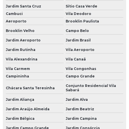
Bateria de Carro 45
Jardim Santa Cruz
Sítio Casa Verde
Cambuci
Vila Deodoro
Bateria de Carro 45 Amperes
Aeroporto
Brooklin Paulista
Bateria de Carro 50 Amperes
Brooklin Velho
Campo Belo
Bateria de Carro 60
Jardim Aeroporto
Jardim Brasil
Bateria de Carro 60 Ah
Jardim Rutinha
Vila Aeroporto
Bateria de Carro 60 Amp
Vila Alexandrina
Vila Canaã
Bateria de Carro 60 Amperes
Vila Carmem
Vila Congonhas
Bateria de Carro 60a
Campininha
Campo Grande
Conjunto Residencial Vila
Bateria de Carro 60ah
Chácara Santa Teresinha
Sabará
Bateria de Carro 70
Jardim Aliança
Jardim Alva
Bateria de Carro 70 Amperes
Jardim Araújo Almeida
Jardim Beatriz
Bateria de Carro de 60 Amperes
Jardim Bélgica
Jardim Campina
Bateria de Gel para Carro
Jardim Campo Grande
Jardim Consórcio