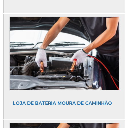
Auto Elétrica Carro
Auto Elétrica de Caminhão
Auto Elétrica de Carro
Auto Elétrica e Ar Condicionado
Auto Elétrica e Mecânica
Auto Elétrica e Oficina Mecânica
Auto Elétrica Especializada em Peugeot
Auto Elétrica Injeção Eletronica
Auto Elétrica Mecânica
Auto Elétrica para Ar Condicionado
Auto Elétrica para Caminhão
LOJA DE BATERIA MOURA DE CAMINHÃO
Auto Elétrica para Carro
Auto Elétrica para Moto