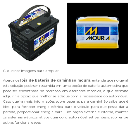
Clique nas imagens para ampliar
Acerca de
loja de bateria de caminhão moura
, entenda que no geral
esta solução pode ser resumida em uma opção de bateria automotiva que
pode ser encontrada no mercado em diferentes modelos, o que permite
adquirir a opção que melhor se adeque com a necessidade do automóvel.
Caso queira mais informações sobre baterias para caminhão saiba que é
ideal para fornecer energia elétrica para o veículo para que possa dar a
partida, proporcionar energia para iluminação externa e interna, manter
os sistemas elétricos ativos quando o automóvel estiver desligado, entre
outras funcionalidades.