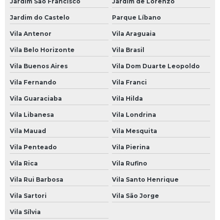
Jardim São Francisco
Jardim de Lorenzo
Oficina Mecânica Aberta
Jardim do Castelo
Parque Líbano
Oficina Mecânica Aberta Agora
Vila Antenor
Vila Araguaia
Oficina Mecânica Alinhamento e Balanceamento
Vila Belo Horizonte
Vila Brasil
Oficina Mecânica Ar Condicionado
Vila Buenos Aires
Vila Dom Duarte Leopoldo
Oficina Mecânica Automotiva 24 Horas
Vila Fernando
Vila Franci
Oficina Mecânica Câmbio Automático
Vila Guaraciaba
Vila Hilda
Oficina Mecânica Carros
Vila Libanesa
Vila Londrina
Oficina Mecânica Chevrolet
Vila Mauad
Vila Mesquita
Oficina Mecânica de Ar Condicionado Automotivo
Vila Penteado
Vila Pierina
Vila Rica
Vila Rufino
Oficina Mecânica de Automóveis
Vila Rui Barbosa
Vila Santo Henrique
Oficina Mecânica de Carros
Vila Sartori
Vila São Jorge
Oficina Mecânica de Motos
Vila Sílvia
Oficina Mecânica Direção Hidráulica