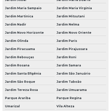
Mecânica Automotiva
Jardim Maria Sampaio
Jardim Maria Virginia
Mecânica Automotiva em São Paulo
Jardim Martinica
Jardim Mitsutani
Mecânica Automotiva em SP
Jardim Nadir
Jardim Nelma
Mecânica Automotiva na Avenida do Estado
Jardim Novo Horizonte
Jardim Novo Oriente
Mecânica Automotiva na Paulista
Jardim Olinda
Jardim Paris
Mecânica Automotiva na Zona Leste
Jardim Piracuama
Jardim Pirajussara
Mecânica Automotiva na Zona Norte
Jardim Rebouças
Jardim Roni
Mecânica Automotiva na Zona Oeste
Jardim Rosana
Jardim Samara
Mecânica Automotiva na Zona Sul
Jardim Santa Efigênia
Jardim São Januário
Mecânica Automotiva no Morumbi
Jardim São Roque
Jardim Taboão
Mecânica Automóvel
Jardim Tereza Rosa
Jardim Umuarama
Mecânica Carros
Parque Arariba
Parque Regina
Mecânica de Automóveis
Umarizal
Vila Alteza