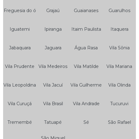
Serviço de Auto Socorro 24 Horas
Freguesia do ó
Grajaú
Guaianases
Guarulhos
Serviço de Auto Socorro Borracharia
Iguatemi
Ipiranga
Itaim Paulista
Itaquera
Serviço de Auto Socorro de Carro
Serviço de Auto Socorro de Moto
Jabaquara
Jaguara
Água Rasa
Vila Sônia
Serviço de Auto Socorro e Guincho 24hrs
Serviço de Auto Socorro e Mecânica
Vila Prudente
Vila Medeiros
Vila Matilde
Vila Mariana
Serviço de Auto Socorro Elétrico
Serviço de Auto Socorro Express
Vila Leopoldina
Vila Jacuí
Vila Guilherme
Vila Olinda
Serviço de Auto Socorro Guincho
Vila Curuçá
Vila Brasil
Vila Andrade
Tucuruvi
Serviço de Auto Socorro Moto
Serviço de Auto Socorro para Motos
Tremembé
Tatuapé
Sé
São Rafael
Serviço de Guincho Auto Socorro
São Miguel
Serviço de Guincho Auto Socorro 24 Horas