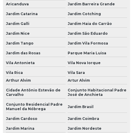
Aricanduva
Jardim Barreira Grande
Bateria Moura 150
Jardim Catarina
Jardim Cotching
Bateria Moura 48 Amperes
Jardim Galli
Jardim Haia do Carrão
Bateria Moura 50 Amperes
Jardim Nice
Jardim São Eduardo
Bateria Moura 60
Jardim Tango
Jardim Vila Formosa
Bateria Moura 60 a
Jardim das Rosas
Parque Maria Luisa
Bateria Moura 60 Amperes
Vila Antonieta
Vila Nova Iorque
Bateria Moura 60 Ap
Vila Rica
Vila Sara
Bateria Moura 60a
Arthur Alvim
Artur Alvim
Bateria Moura 60ah
Cidade Antônio Estevão de
Conjunto Habitacional Padre
Carvalho
José de Anchieta
Bateria Moura 60h
Conjunto Residencial Padre
Jardim Brasil
Manuel da Nóbrega
Bateria Moura 70
Jardim Cardoso
Jardim Coimbra
Bateria Moura 70 Amperes
Jardim Marina
Jardim Nordeste
Bateria Moura 70a