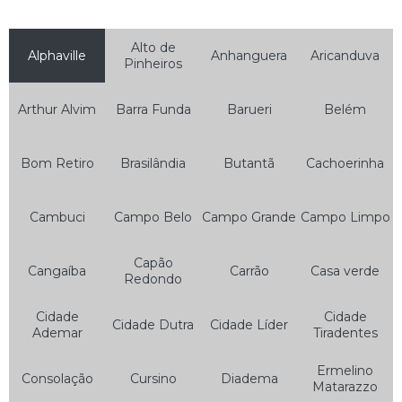
Auto Socorro de Moto
Alto de
Auto Socorro e Funilaria
Alphaville
Anhanguera
Aricanduva
Pinheiros
Auto Socorro e Guincho 24hrs
Arthur Alvim
Barra Funda
Barueri
Belém
Auto Socorro e Mecânica
Auto Socorro Elétrico
Bom Retiro
Brasilândia
Butantã
Cachoerinha
Auto Socorro Elétrico para Carros
Auto Socorro Express
Cambuci
Campo Belo
Campo Grande
Campo Limpo
Auto Socorro Guincho
Capão
Auto Socorro Moto
Cangaíba
Carrão
Casa verde
Redondo
Auto Socorro para Motos
Cidade
Cidade
Cidade Dutra
Cidade Líder
Guincho Auto Socorro
Ademar
Tiradentes
Guincho Auto Socorro 24 Horas
Ermelino
Consolação
Cursino
Diadema
Matarazzo
Serviço de Auto Socorro