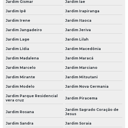
Jardim Gismar
Jardim Iae
Oficinas Mecânicas 24 Horas
Jardim Ipê
Jardim Irapiranga
Mecânica 24 Horas
Jardim Irene
Jardim Itaoca
Mecânica 24 Horas SP
Jardim Jangadeiro
Jardim Jeriva
Mecânico 24 Horas
Jardim Lage
Jardim Lilah
Jardim Lídia
Jardim Macedônia
Mecânico 24 Horas em São Paulo
Jardim Madalena
Jardim Maracá
Mecânico 24 Horas em SP
Jardim Marcelo
Jardim Marciano
Mecânico 24 Horas na Avenida do Estado
Jardim Mirante
Jardim Mitsutani
Mecânico 24 Horas na Paulista
Jardim Modelo
Jardim Nova Germania
Mecânico 24 Horas na Zona Leste
Jardim Parque Residencial
Jardim Piracema
Mecânico 24 Horas na Zona Oeste
vera cruz
Mecânico 24 Horas na Zona Sul
Jardim Sagrado Coração de
Jardim Rosana
Jesus
Mecânico 24 Horas no Morumbi
Jardim Sandra
Jardim Soraia