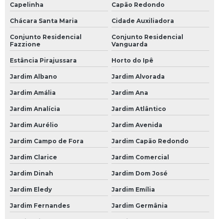
Capelinha
Capão Redondo
Oficina Mecânica e Elétrica
Chácara Santa Maria
Cidade Auxiliadora
Oficina Mecânica Elétrica
Conjunto Residencial
Conjunto Residencial
Fazzione
Vanguarda
Oficina Mecânica Elétrica Carros
Estância Pirajussara
Horto do Ipê
Oficina Mecânica Especializada em Câmbio Automático
Jardim Albano
Jardim Alvorada
Oficina Mecânica Ford
Jardim Amália
Jardim Ana
Oficina Mecânica Hyundai
Jardim Analícia
Jardim Atlântico
Oficina Mecânica Injeção Eletrônica
Jardim Aurélio
Jardim Avenida
Oficina Mecânica Mercedes Benz
Jardim Campo de Fora
Jardim Capão Redondo
Oficina Mecânica Motos
Jardim Clarice
Jardim Comercial
Oficina Mecânica Peugeot
Jardim Dinah
Jardim Dom José
Oficina Mecânica Renault
Jardim Eledy
Jardim Emília
Oficina Mecânica Suspensão
Jardim Fernandes
Jardim Germânia
Oficina Mecânica Volkswagen