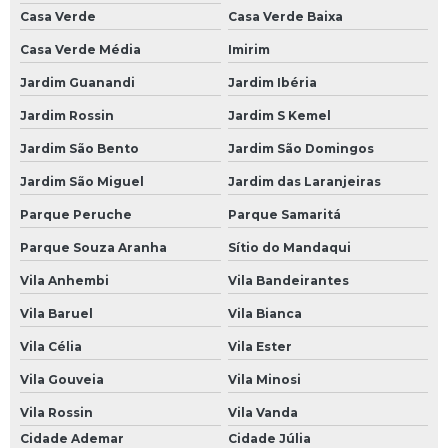
Mecânico a Domicílio na Avenida do Estado
Casa Verde
Casa Verde Baixa
Mecânico a Domicílio na Paulista
Casa Verde Média
Imirim
Mecânico a Domicílio na Zona Leste
Jardim Guanandi
Jardim Ibéria
Jardim Rossin
Jardim S Kemel
Mecânico a Domicílio na Zona Norte
Jardim São Bento
Jardim São Domingos
Mecânico a Domicílio na Zona Oeste
Jardim São Miguel
Jardim das Laranjeiras
Mecânico a Domicílio na Zona Sul
Parque Peruche
Parque Samaritá
Mecânico a Domicílio no Morumbi
Parque Souza Aranha
Sítio do Mandaqui
Mecânico a Domicílio SP
Vila Anhembi
Vila Bandeirantes
Oficina Mecânica a Domicílio
Vila Baruel
Vila Bianca
Oficina Mecânica em Domicílio
Vila Célia
Vila Ester
Serviço Mecânica a Domicílio
Vila Gouveia
Vila Minosi
Revisões Veiculares
Vila Rossin
Vila Vanda
Revisão Automotiva
Cidade Ademar
Cidade Júlia