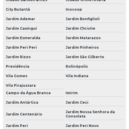
Loja de Bateria Moura de Caminhão
City Butantã
Inocoop
Loja de Bateria Moura para Caminhão
Jardim Ademar
Jardim Bonfiglioli
Loja de Bateria para Caminhão
Jardim Caxinguí
Jardim Christie
Loja de Bateria para Caminhão 150 Amperes
Jardim Esmeralda
Jardim Matarazzo
Baterias para Carro
Jardim Peri Peri
Jardim Pinheiros
Bateria 60 Amperes Carro
Jardim Rizzo
Jardim São Gilberto
Bateria Carro
Previdência
Rolinópolis
Bateria Carro 60
Vila Gomes
Vila Indiana
Bateria Carro 60a
Vila Pirajussara
Campo da Água Branca
Imirim
Bateria Carro 60ah
Jardim Antártica
Jardim Ceci
Bateria Carro Heliar
Jardim Nossa Senhora da
Bateria Carro Moura
Jardim Centenário
Consolata
Bateria de Carro
Jardim Peri
Jardim Peri Novo