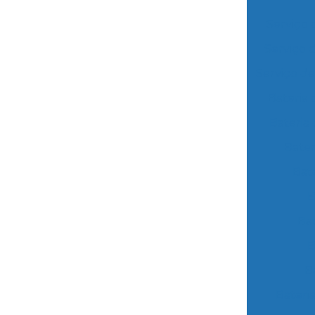
Serviço 
Serviço 
Serviço d
Bateria
Bateria
Bater
Bat
B
Ba
B
B
Bateri