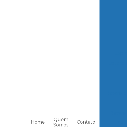
L
Loja 
Bateria
Bateria 
Bateri
Quem
Home
Contato
Bate
Somos