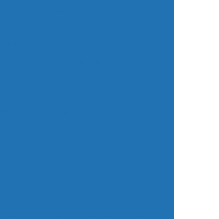
 para Carro Heliar
Borracharias 24 Horas
ulo
Borracharia 24 Horas em SP
acharia 24 Horas na Paulista
ia 24 Horas na Zona Norte
na Sul
Borracharia 24 Horas no Morumbi
o 24 Horas SP
Mecânicas Automotivas
ica Automotiva em São Paulo
iva na Avenida do Estado
utomotiva na Zona Leste
Automotiva na Zona Oeste
 no Morumbi
Mecânica Automóvel
a de Autos
Mecânica de Carros
tomotivo
Mecânico de Automóveis