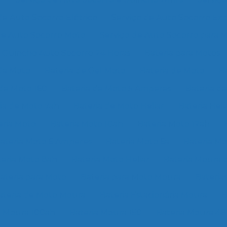
de Auto Socorro Elétrico
Serviço de Auto Socorro Exp
de Auto Socorro Moto
Serviço de Auto Socorro para 
e Guincho Auto Socorro 24 Horas
Bateria para Motos
 da Moto
Bateria de Gel Moto
Bateria de Moto
B
 de Moto 160
Bateria de Moto 5 Amperes
Bateria d
ia de Moto 7ah
Bateria de Moto Heliar
Bateria Hel
eria Moto
Bateria Moto 10ah
Bateria Moto 12ah
ateria Moto 6 Amperes
Bateria Moto 6a
Bateria Mo
teria Moto 8ah
Bateria Moto Heliar
Bateria Moura 
ateria para Moto
Bateria para Moto Moura
Bateria
ateria de Moto Moura
Bateria Estacionária Moura
B
a Moura 100ah
Bateria Moura 150
Bateria Moura 4