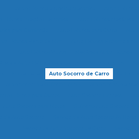
Auto Elétrica e Oficina Mecânica
Auto Elétrica
 Elétrica Injeção Eletronica
Auto Elétrica Mecânica
trica para Caminhão
Auto Elétrica para Carro
Auto 
to Elétrica Perto de Mim
Auto Elétrica Próximo a Mi
Auto Elétrica Vidros
Mecânica Auto Elétrica
nica e Auto Elétrica para Carros
Auto Socorros
Au
orro Borracharia
Auto Socorro de Carro
Auto So
Auto Socorro e Guincho 24hrs
Auto Socorro e Mec
rro Elétrico para Carros
Auto Socorro Express
Au
Auto Socorro para Motos
Guincho Auto Socorro
o de Auto Socorro
Serviço de Auto Socorro 24 Horas
Serviço de Auto Socorro de Carro
Serviço d
Serviço de Auto Socorro e Guincho 24hrs
Serviç