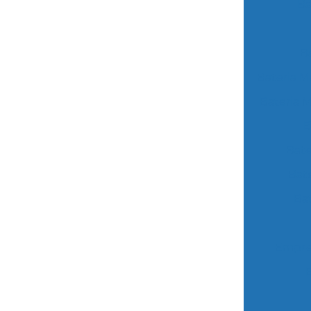
Ba
B
Bateria 
Bateria 
B
Bate
Bat
Ba
Empre