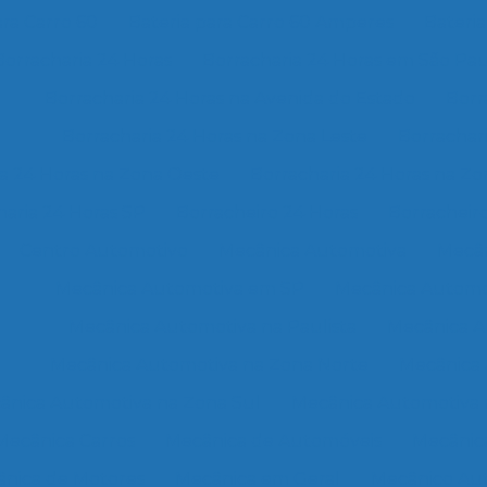
ara Carro 60
Bateria para Carro 60 Amperes
Bateria
Borracharia 24 Horas
Borracharia 24 Horas em São Pa
Borracharia 24 Horas na Avenida do Estado
Borr
Borracharia 24 Horas na Zona Leste
Borrachar
ia 24 Horas na Zona Oeste
Borracharia 24 Horas na Zo
haria 24 Horas SP
Borracheiro 24 Horas
Borracheir
Centro Automotivo
Mecânica Automotiva
Mecân
Mecânica Automotiva em SP
Mecânica Automot
Mecânica Automotiva na Paulista
Mecânica A
Mecânica Automotiva na Zona Norte
Mecânica 
ânica Automotiva na Zona Sul
Mecânica Automotiva
Mecânica Carros
Mecânica de Automóveis
Mecânic
nica de Motores
Mecânica em Geral
Mecânico Au