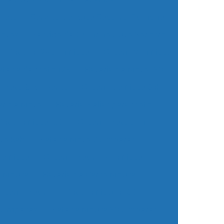
ress
Serviço de Auto Socorro Guincho
Motos
Serviço de Guincho Auto Socorro
Bateria 12v 5ah Moto
Bateria 7ah Moto
ateria de Moto 125
Bateria de Moto 150
e Moto 6 Amperes
Bateria de Moto 6ah
iar de Moto
Bateria Heliar para Moto
Bateria Moto 150
Bateria Moto 5ah
to 6ah
Bateria Moto 7 Amperes
de Moto
Bateria Moura para Moto
s Moura
Bateria de Carro Moura
ateria Moura
Bateria Moura 100
8 Amperes
Bateria Moura 50 Amperes