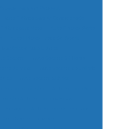
 Especializada em Peugeot
Auto Elétrica para Ar Condicionado
Elétrica para Moto
Auto Elétrica Perto
m
Auto Elétrica Troca de Bateria
Mecânica e Auto Elétrica
to Socorro
Auto Socorro 24 Horas
corro de Moto
Auto Socorro e Funilaria
ânica
Auto Socorro Elétrico
to Socorro Guincho
Auto Socorro Moto
Guincho Auto Socorro 24 Horas
Serviço de Auto Socorro Borracharia
e Auto Socorro de Moto
o de Auto Socorro e Mecânica