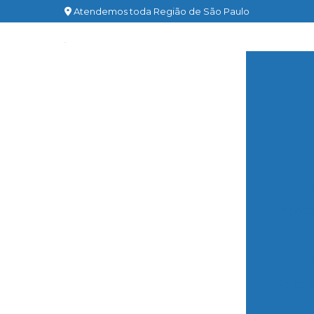
Atendemos toda Região de São Paulo
Auto Elé
Serviço
Aut
Auto E