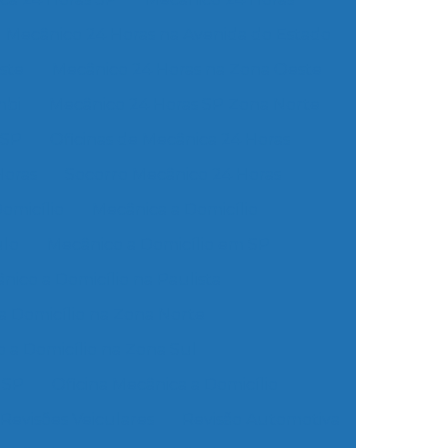
Mecânico 24 Horas na Avenida do Estado
ste
Mecânico 24 Horas na Zona Oeste
mbi
Mecânico 24 Horas SP Zona Norte
 SP
Oficinas de Mecânica 24 Horas
Horas
Socorro Mecânico 24 Horas
omicílio
Mecânica a Domicílio
ulo
Mecânico a Domicílio em SP
nico a Domicílio na Paulista
a Domicílio na Zona Norte
 a Domicílio na Zona Sul
 SP
Oficina Mecânica a Domicílio
Revisões Veiculares
Revisão Automotiva