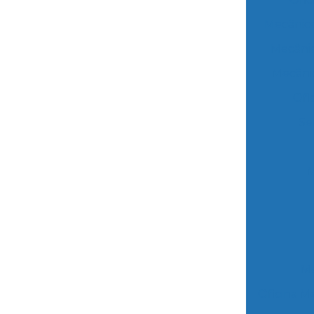
Mecânico
Mecânic
Mecânic
Ofi
Se
M
Me
Oficina M