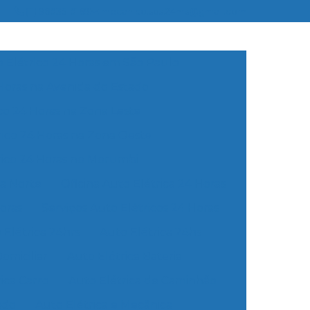
(11) 96835-8169
mecanico.sos.24hrs@gmail.com
 Elétrico 24 Horas em São Paulo
Horas na Avenida do Estado
co 24 Horas na Zona Leste
rico 24 Horas na Zona Oeste
rico 24 Horas no Morumbi
na Norte
Oficina Auto Elétrica 24 Horas
oras
Serviços Auto Elétricos 24 Horas
 Elétrica 24hrs
Auto Elétrica 24hs
omiciliar
Auto Elétrica Bateria
ica Carro
Auto Elétrica de Caminhão
ado
Auto Elétrica e Mecânica