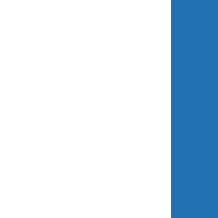
Auto
Auto Elé
Au
Mecâ
Auto Soc
Auto Soco
Serviç