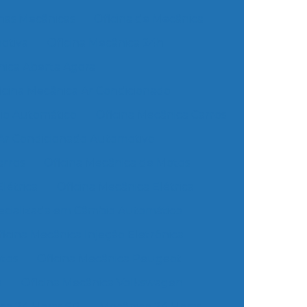
inas Mecânicas
Oficina de Mecânica
otiva
Oficina Mecânica 24h
nica Aberta Agora
icina Mecânica Ar Condicionado
io Automático
Oficina Mecânica Carros
 Ar Condicionado Automotivo
arros
Oficina Mecânica de Motos
létrica
Oficina Mecânica Elétrica
ecializada em Câmbio Automático
icina Mecânica Injeção Eletrônica
otos
Oficina Mecânica Peugeot
o
Oficina Mecânica Volkswagen
ca 24 Horas SP
Mecânico 24 Horas